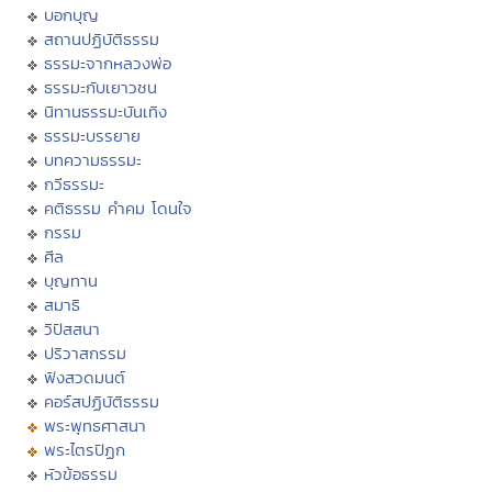
บอกบุญ
สถานปฏิบัติธรรม
ธรรมะจากหลวงพ่อ
ธรรมะกับเยาวชน
นิทานธรรมะบันเทิง
ธรรมะบรรยาย
บทความธรรมะ
กวีธรรมะ
คติธรรม คำคม โดนใจ
กรรม
ศีล
บุญทาน
สมาธิ
วิปัสสนา
ปริวาสกรรม
ฟังสวดมนต์
คอร์สปฏิบัติธรรม
พระพุทธศาสนา
พระไตรปิฏก
หัวข้อธรรม