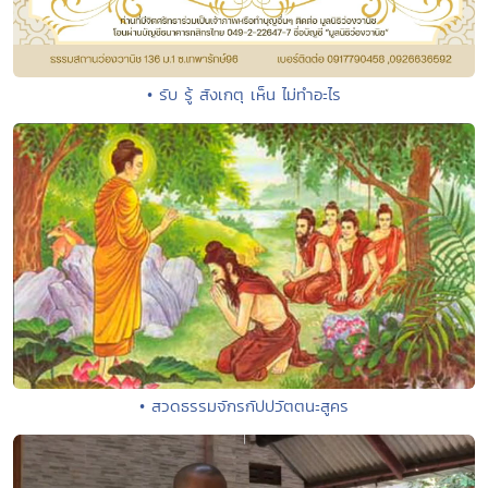
• รับ รู้ สังเกตุ เห็น ไม่ทำอะไร
• สวดธรรมจักรกัปปวัตตนะสูคร