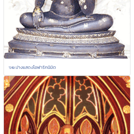
๖๒.ปางแสดงโอฬาริกนิมิต