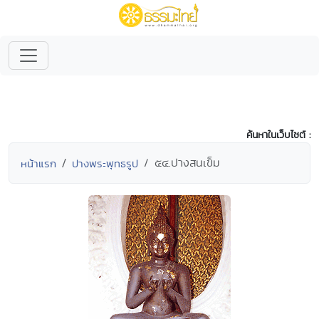
ค้นหาในเว็บไซต์ :
๕๔.ปางสนเข็ม
หน้าแรก
ปางพระพุทธรูป