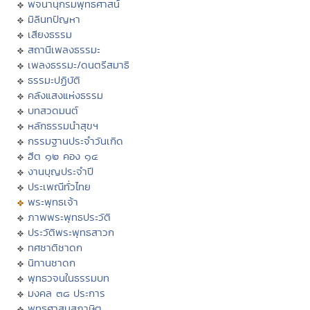
พจนานุกรมพุทธศาสน์
มิลินทปัญหา
เสียงธรรม
สถานีเพลงธรรมะ
เพลงธรรมะ/ดนตรีสมาธิ
ธรรมะปฏิบัติ
คลังแสงแห่งธรรม
บทสวดมนต์
หลักธรรมนำสุขฯ
กรรมฐานประจำวันเกิด
ฮีต ๑๒ คอง ๑๔
งานบุญประจำปี
ประเพณีทั่วไทย
พระพุทธเจ้า
ภาพพระพุทธประวัติ
ประวัติพระพุทธสาวก
ทศชาติชาดก
นิทานชาดก
พุทธวจนในธรรมบท
มงคล ๓๘ ประการ
พุทธศาสนสุภาษิต