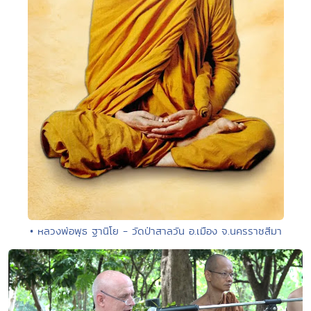
• หลวงพ่อพุธ ฐานิโย - วัดป่าสาลวัน อ.เมือง จ.นครราชสีมา