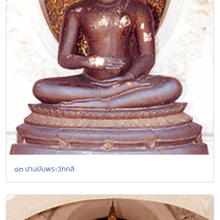
๕๓.ปางขับพระวักกลิ