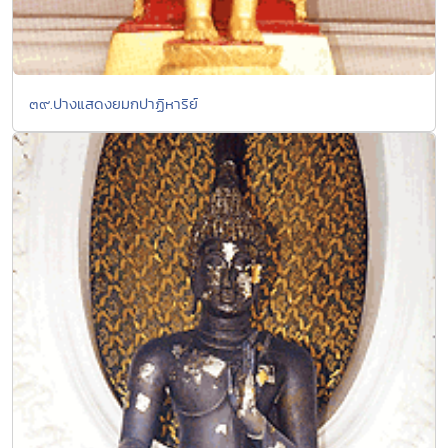
๓๙.ปางแสดงยมกปาฏิหาริย์