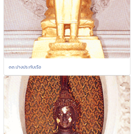
๓๓.ปางประทับเรือ