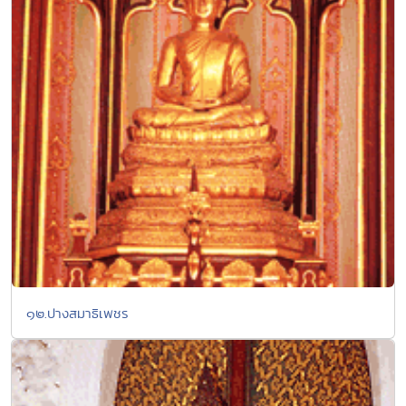
๑๒.ปางสมาธิเพชร