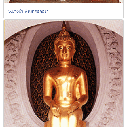
๖.ปางบำเพ็ญทุกรกิริยา