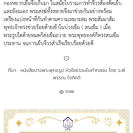
กองหยากเยื่อจึงเก็บมา ในสมัยโบราณการทำจีวรต้องตัดเย็บ
และย้อมเอง พระสงฆ์ทั้งหลายจึงมาช่วยกันอย่างพร้อม
เพรียงแบ่งหน้าที่กันทำตามความเหมาะสม พระสัมมาสัม
พุทธเจ้าทรงช่วยร้อยด้ายเข้าในบ่วงเข็ม ( สนเข็ม ) เมื่อ
พระรูปใดด้ายหมดก็ส่งเข็มถวาย พระพุทธองค์ก็ทรงสนเข็ม
ประทาน จนการเย็บจีวรสำเร็จเรียบร้อยด้วยดี
ที่มา : หนังสือปางพระพุทธรูป หัวข้อธรรมในคำกลอน โดย ระพี
พรรณ ใจภักดี
11,146