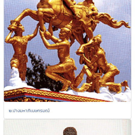
๒.ปางมหาภิเนษกรมณ์