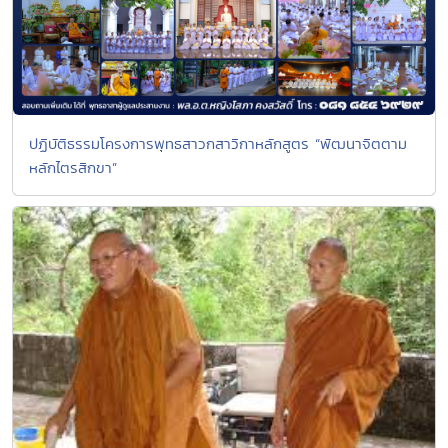
ปฏิบัติธรรมโครงการพุทธสาวกสาวิกาหลักสูตร “พัฒนาจิตตาม
หลักไตรสิกขา”