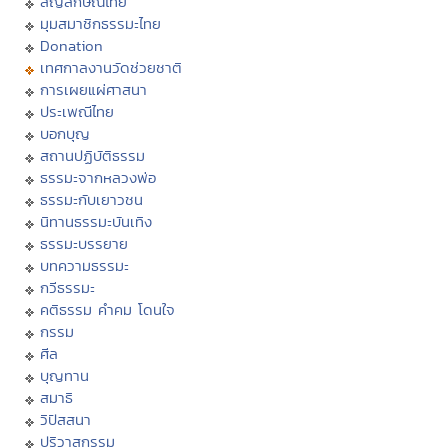
สัญลักษณ์ไทย
มุมสมาชิกธรรมะไทย
Donation
เทศกาลงานวัดช่วยชาติ
การเผยแผ่ศาสนา
ประเพณีไทย
บอกบุญ
สถานปฏิบัติธรรม
ธรรมะจากหลวงพ่อ
ธรรมะกับเยาวชน
นิทานธรรมะบันเทิง
ธรรมะบรรยาย
บทความธรรมะ
กวีธรรมะ
คติธรรม คำคม โดนใจ
กรรม
ศีล
บุญทาน
สมาธิ
วิปัสสนา
ปริวาสกรรม