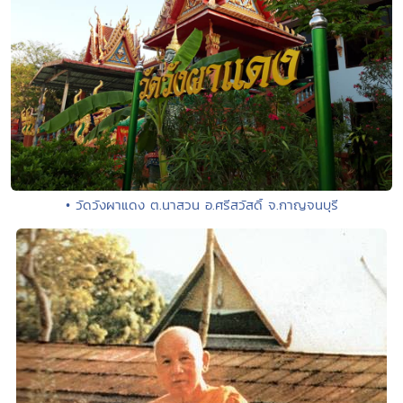
• วัดวังผาแดง ต.นาสวน อ.ศรีสวัสดิ์ จ.กาญจนบุรี