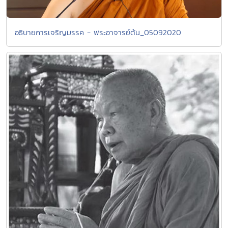
อธิบายการเจริญมรรค - พระอาจารย์ต้น_05092020