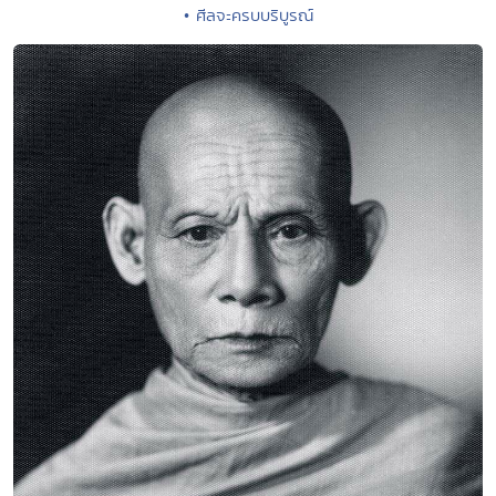
• ศีลจะครบบริบูรณ์