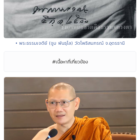
• พระธรรมเจดีย์ (จูม พันธุโล) วัดโพธิสมภรณ์ จ.อุดรธานี
#เนื้อหาที่เกี่ยวข้อง