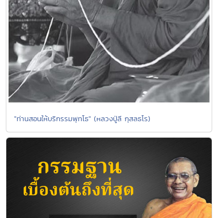
"ท่านสอนให้บริกรรมพุทโธ" (หลวงปู่ลี กุสลธโร)