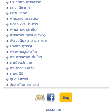
ประวัติพระพุทธสาวก
ทศชาติชาดก
นิทานชาดก
พุทธวจนในธรรมบท
มงคล ๓๘ ประการ
พุทธศาสนสุภาษิต
พุทธศาสนสุภาษิต ๖๒๑
สังเวชนียสถาน ๔ ตำบล
ปางพระพุทธรูป
พระพุทธรูปสำคัญ
พระพุทธศาสนาในไทย
ทำเนียบวัดไทย
พระอารามหลวง
ศาสนพิธี
อุปสมบทพิธี
วันสำคัญทางศาสนา
Eng
ธรรมะไทย