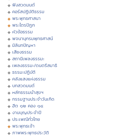
ฟังสวดมนต์
คอร์สปฏิบัติธรรม
พระพุทธศาสนา
พระไตรปิฏก
หัวข้อธรรม
พจนานุกรมพุทธศาสน์
มิลินทปัญหา
เสียงธรรม
สถานีเพลงธรรมะ
เพลงธรรมะ/ดนตรีสมาธิ
ธรรมะปฏิบัติ
คลังแสงแห่งธรรม
บทสวดมนต์
หลักธรรมนำสุขฯ
กรรมฐานประจำวันเกิด
ฮีต ๑๒ คอง ๑๔
งานบุญประจำปี
ประเพณีทั่วไทย
พระพุทธเจ้า
ภาพพระพุทธประวัติ