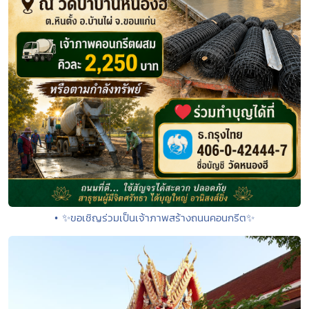
• ✨ขอเชิญร่วมเป็นเจ้าภาพสร้างถนนคอนกรีต✨