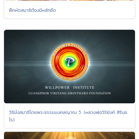
ฝึกหัดสมาธิต้องมีหลักยึด
วิธีนั่งสมาธิโดยพระธรรมมงคลญาณ วิ. (หลวงพ่อวิริยังค์ สิรินฺธ
โร)