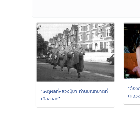
"ต้องภ
"เหตุผลที่หลวงปู่ชา ท่านบิณฑบาตที่
(หลวงป
เมืองนอก"