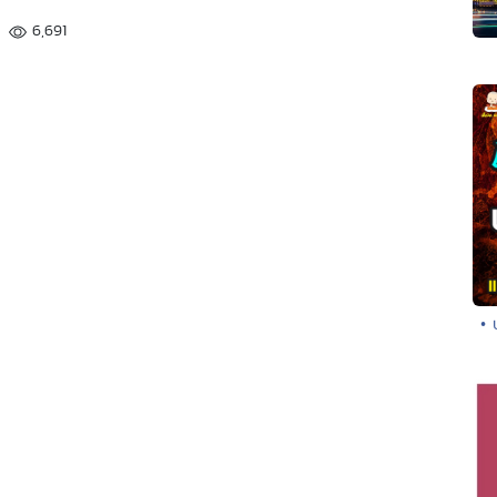
6,691
• 