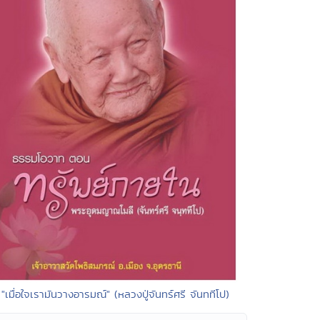
 "เมื่อใจเรามันวางอารมณ์" (หลวงปู่จันทร์ศรี จันททีโป)