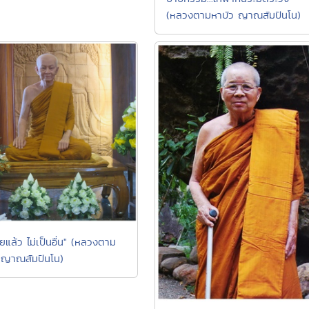
(หลวงตามหาบัว ญาณสัมปันโน)
ยแล้ว ไม่เป็นอื่น" (หลวงตาม
 ญาณสัมปันโน)