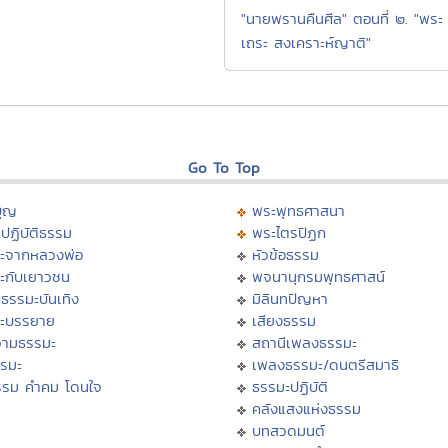
"นายพรานคืนศีล" ตอนที่ ๒. "พระ
เถระ สงเคราะห์ญาติ"
Go To Top
บุญ
พระพุทธศาสนา
ปฏิบัติธรรม
พระไตรปิฏก
ะจากหลวงพ่อ
หัวข้อธรรม
ะกับเยาวชน
พจนานุกรมพุทธศาสน์
ธรรมะบันเทิง
มิลินทปัญหา
ะบรรยาย
เสียงธรรม
ามธรรมะ
สถานีเพลงธรรมะ
รรมะ
เพลงธรรมะ/ดนตรีสมาธิ
รรม คำคม โดนใจ
ธรรมะปฏิบัติ
ม
คลังแสงแห่งธรรม
บทสวดมนต์