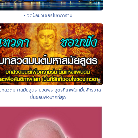
• วัดป้อมวิเชียรโชติการาม
บทสวดมหาสมัยสูตร ยอดพระสูตรที่เทพในหมื่นจักรวาล
ชื่นชอบฟังมากที่สุด