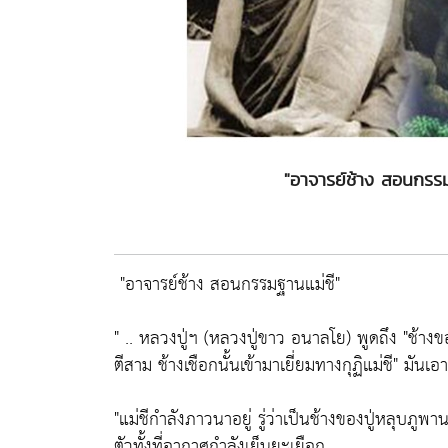
"อาจารย์ช้าง สอนกรรม
"อาจารย์ช้าง สอนกรรมฐานแม่ชี"
" .. หลวงปู่ฯ (หลวงปู่ขาว อนาลโย) พูดถึง
"ช้างข
ตีสาม ช้างเชือกนั้นเข้ามาเยี่ยมทางกุฏิแม่ชี"
มันเอา
"แม่ชีกำลังภาวนาอยู่ รู่ว่าเป็นช้างของปู่หลุบภูพา
ตัวทั้งที่อากาศกำลังเย็นยะเยือก