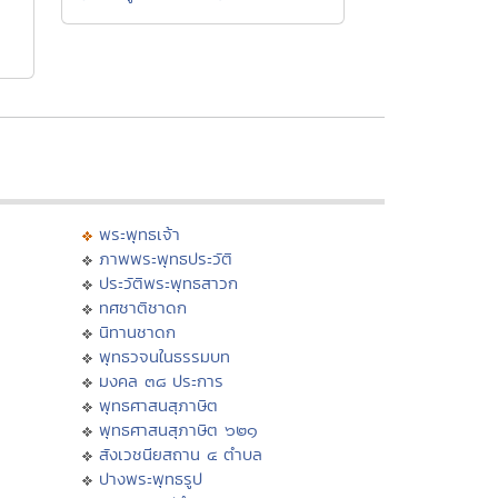
พระพุทธเจ้า
ภาพพระพุทธประวัติ
ประวัติพระพุทธสาวก
ทศชาติชาดก
นิทานชาดก
พุทธวจนในธรรมบท
มงคล ๓๘ ประการ
พุทธศาสนสุภาษิต
พุทธศาสนสุภาษิต ๖๒๑
สังเวชนียสถาน ๔ ตำบล
ปางพระพุทธรูป