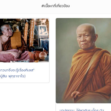
#เนื้อหาที่เกี่ยวข้อง
าวนาจึงจะรู้เรื่องกิเลส"
ู่สิม พุทฺธาจาโร)
บาปกรรม...ให้พากันระมััดระวัง