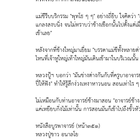
แม่ชีรีบบริกรรม
"พุทโธ ๆ ๆ"
อย่างถี่ยิบ ใจคิดว่า
แกลงสงบนิ่ง จนไม่ทราบว่าช้างเชือกนั้นไปตั้งแต่เม
เช้าเลย"
หลังจากที่ช้างใหญ่มาเยี่ยม
"บรรดาแม่ชีทั้งหลายต
ไหนที่เจ้าหูใหญ่เท้าใหญ่มันเดินเข้ามาในบริเวณ
หลวงปู้ฯ บอกว่า
"มันช่างต่างกันกับที่ครูบาอาจา
ปี่ให้ฟัง"
ทำให้รู้สึกง่วงเหงาหาวนอน สอนเท่าไร ๆ ก็ไ
ไม่เหมือนกับท่านอาจารย์ช้างมาสอน
"อาจารย์ช้าง
แค่เหยียบกิ่งไม้เท่านั้น การสอนมันก็เข้าไปถึงขั้วหั
หนังสือบูรพาจารย์ (หน้า๓๕๑)
หลวงปู่ขาว อนาลโย