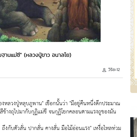
ฐานแม่ชี" (หลวงปู่ขาว อนาลโย)
วิริยะ12
องหลวงปู่หลุบภูพาน"
เชือกนั้นว่า
"มีอยู่คืนหนึ่งดึกประมาณ
สีข้างถุไปมากับกุฏิแม่ชี จนกุฏิโยกคลอนตามแรงถูของมัน
น ถึงกับตัวสั่น ปากสั่น คางสั่น มือไม้อ่อนแรง"
เหงื่อไหลท่วม