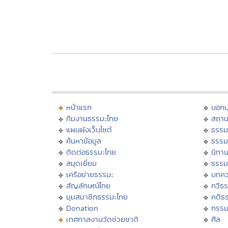
หน้าแรก
บอก
ทีมงานธรรมะไทย
สถาน
แผนผังเว็บไซต์
ธรรม
ค้นหาข้อมูล
ธรรม
ติดต่อธรรมะไทย
นิทาน
สมุดเยี่ยม
ธรรม
เครือข่ายธรรมะ
บทคว
สัญลักษณ์ไทย
กวีธ
มุมสมาชิกธรรมะไทย
คติธ
Donation
กรร
เทศกาลงานวัดช่วยชาติ
ศีล