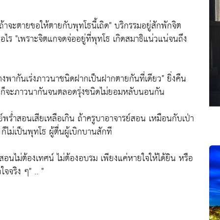
"ถ้าจะตายขอให้ตายกับพุทโธนี้เถิด"
บริกรรมอยู่สักพักจิต
ื่อไร
"เพราะจิตแกจดจ่ออยู่ที่พุทโธ เกิดสมาธิแน่วแน่จนถึง
่างพากันเร่งภาวนาชนิดฝากเป็นฝากตายกันที่เดียว"
ยิ่งคืน
นั้น ก็จะภาวนากันจนตลอดรุ่งชนิดไม่ยอมหลับนอนกัน
รย์พร่ำสอนเสียเหลือเกิน ถ้าครูบาอาจารย์สอน เหมือนกับเป่า
ม่เป็นพุทโธ ผู้ตื่นผู้เบิกบานสักที
สอนไม่ต้องเทศน์ ไม่ต้องอบรม เพียงแค่หายใจให้ได้ยิน หรือ
วใจจริง ๆ"
.. "