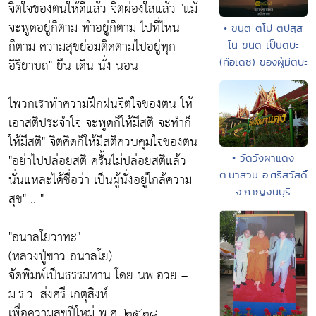
จิตใจของตนให้ดีแล้ว จิตผ่องใสแล้ว "แม้
จะพูดอยู่ก็ตาม ทำอยู่ก็ตาม ไปที่ไหน
• ขนฺติ ตโป ตปสฺสิ
ก็ตาม ความสุขย่อมติดตามไปอยู่ทุก
โน ขันติ เป็นตบะ
อิริยาบถ" ยืน เดิน นั่ง นอน
(คือเดช) ของผู้มีตบะ
ไพวกเราทำความฝึกฝนจิตใจของตน ให้
เอาสติประจำใจ จะพูดก็ให้มีสติ จะทำก็
ให้มีสติ" จิตคิดก็ให้มีสติควบคุมใจของตน
"อย่าไปปล่อยสติ ครั้นไม่ปล่อยสติแล้ว
• วัดวังผาแดง
ต.นาสวน อ.ศรีสวัสดิ์
นั่นแหละได้ชื่อว่า เป็นผู้นั่งอยู่ใกล้ความ
จ.กาญจนบุรี
สุข" .. "
"อนาลโยวาทะ"
(หลวงปู่ขาว อนาลโย)
จัดพิมพ์เป็นธรรมทาน โดย นพ.อวย –
ม.ร.ว. ส่งศรี เกตุสิงห์
เพื่อความสุขปีใหม่ พ.ศ. ๒๕๒๘