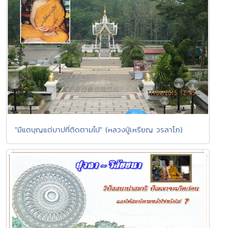
"มีแตบุญแต่บาปที่ติดตามไป" (หลวงปู่เหรียญ วรลาโภ)