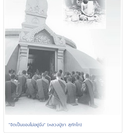
"จิตเป็นของไม่อยู่นิ่ง" (หลวงปู่ชา สุภัทโท)