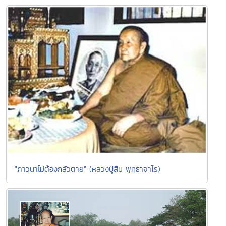
"ภาวนาไม่ต้องกลัวตาย" (หลวงปู่สิม พุทฺธาจาโร)