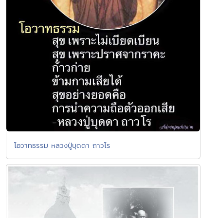
โอวาทธรรม หลวงปู่บุดดา ถาวโร