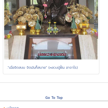
."เมื่อจิตสงบ จิตมันก็สบาย" (หลวงปู่ฝั้น อาจาโร)
Go To Top
หน้าแรก