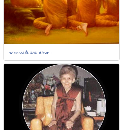
หลักธรรมในมิลินทปัญหา