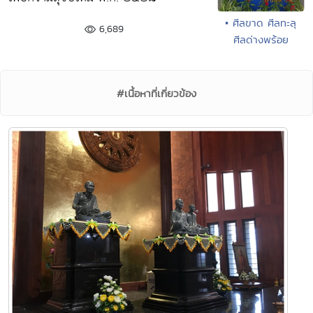
• ศีลขาด ศีลทะลุ
6,689
ศีลด่างพร้อย
#เนื้อหาที่เกี่ยวข้อง