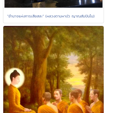
"อำนาจแห่งการเสียสละ" (หลวงตามหาบัว ญาณสัมปันโน)