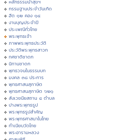
หลักธรรมนำสุขฯ
กรรมฐานประจำวันเกิด
ฮีต ๑๒ คอง ๑๔
งานบุญประจำปี
ประเพณีทั่วไทย
พระพุทธเจ้า
ภาพพระพุทธประวัติ
ประวัติพระพุทธสาวก
ทศชาติชาดก
นิทานชาดก
พุทธวจนในธรรมบท
มงคล ๓๘ ประการ
พุทธศาสนสุภาษิต
พุทธศาสนสุภาษิต ๖๒๑
สังเวชนียสถาน ๔ ตำบล
ปางพระพุทธรูป
พระพุทธรูปสำคัญ
พระพุทธศาสนาในไทย
ทำเนียบวัดไทย
พระอารามหลวง
ศาสนพิธี