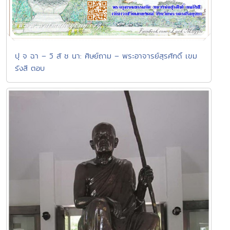
ปุ จ ฉา – วิ สั ช นา: ศิษย์ถาม – พระอาจารย์สุรศักดิ์ เขม
รังสี ตอบ