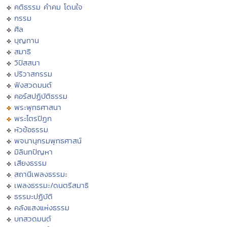
คติธรรม คำคม โดนใจ
กรรม
ศีล
บุญทาน
สมาธิ
วิปัสสนา
ปริวาสกรรม
ฟังสวดมนต์
คอร์สปฏิบัติธรรม
พระพุทธศาสนา
พระไตรปิฏก
หัวข้อธรรม
พจนานุกรมพุทธศาสน์
มิลินทปัญหา
เสียงธรรม
สถานีเพลงธรรมะ
เพลงธรรมะ/ดนตรีสมาธิ
ธรรมะปฏิบัติ
คลังแสงแห่งธรรม
บทสวดมนต์