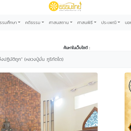
รรมศึกษา
คติธรรม
ศาสนสถาน
ศาสนพิธี
ประเพณี
บอ
ค้นหาในเว็บไซต์ :
งปฏิบัติถูก" (หลวงปู่มั่น ภูริทัตโต)