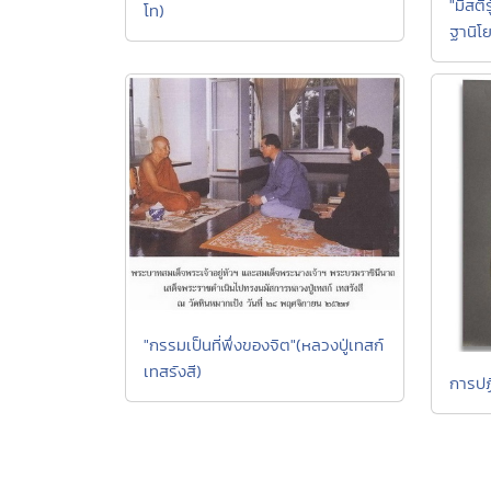
"มีสต
โท)
ฐานิโย
"กรรมเป็นที่พึ่งของจิต"(หลวงปู่เทสก์
เทสรังสี)
การปฏิ