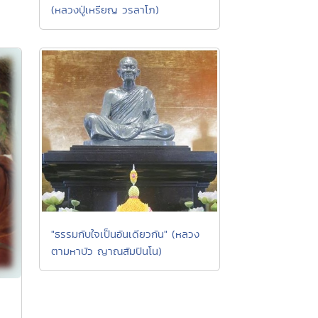
(หลวงปู่เหรียญ วรลาโภ)
"ธรรมกับใจเป็นอันเดียวกัน" (หลวง
ตามหาบัว ญาณสัมปันโน)