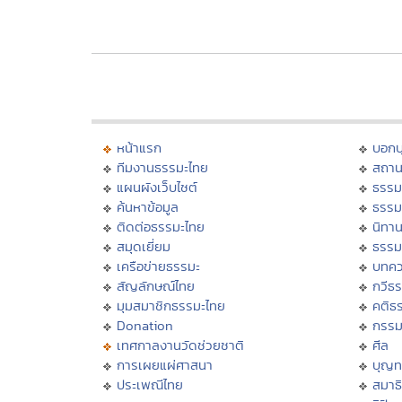
หน้าแรก
บอก
ทีมงานธรรมะไทย
สถาน
แผนผังเว็บไซต์
ธรรม
ค้นหาข้อมูล
ธรรม
ติดต่อธรรมะไทย
นิทาน
สมุดเยี่ยม
ธรรม
เครือข่ายธรรมะ
บทคว
สัญลักษณ์ไทย
กวีธ
มุมสมาชิกธรรมะไทย
คติธ
Donation
กรร
เทศกาลงานวัดช่วยชาติ
ศีล
การเผยแผ่ศาสนา
บุญท
ประเพณีไทย
สมาธิ