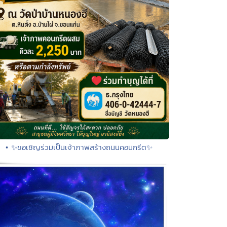
• ✨ขอเชิญร่วมเป็นเจ้าภาพสร้างถนนคอนกรีต✨