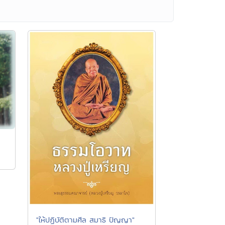
"ให้ปฏิบัติตามศีล สมาธิ ปัญญา"