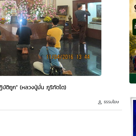
บัติถูก" (หลวงปู่มั่น ภูริทัตโต)
ธรรมโฆษ