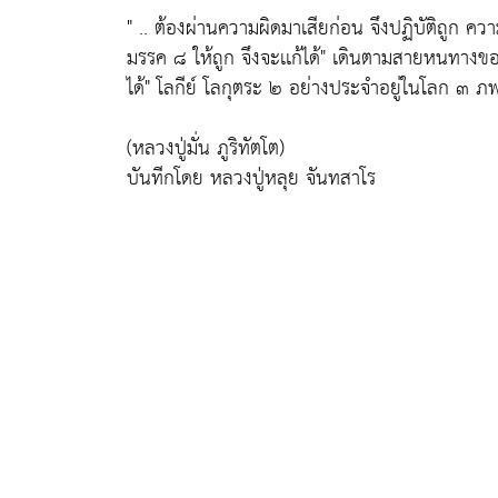
" .. ต้องผ่านความผิดมาเสียก่อน จึงปฏิบัติถูก ค
มรรค ๘ ให้ถูก จึงจะเเก้ได้" เดินตามสายหนทางขอ
ได้" โลกีย์ โลกุตระ ๒ อย่างประจำอยู่ในโลก ๓ ภพ 
(หลวงปู่มั่น ภูริทัตโต)
บันทีกโดย หลวงปู่หลุย จันทสาโร