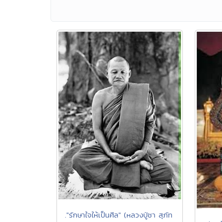
."รักษาใจให้เป็นศีล" (หลวงปู่ชา สุภัท