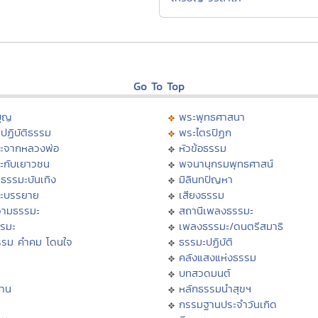
Go To Top
บุญ
พระพุทธศาสนา
ปฏิบัติธรรม
พระไตรปิฏก
ะจากหลวงพ่อ
หัวข้อธรรม
ะกับเยาวชน
พจนานุกรมพุทธศาสน์
ธรรมะบันเทิง
มิลินทปัญหา
ะบรรยาย
เสียงธรรม
ามธรรมะ
สถานีเพลงธรรมะ
รรมะ
เพลงธรรมะ/ดนตรีสมาธิ
รรม คำคม โดนใจ
ธรรมะปฏิบัติ
ม
คลังแสงแห่งธรรม
บทสวดมนต์
าน
หลักธรรมนำสุขฯ
กรรมฐานประจำวันเกิด