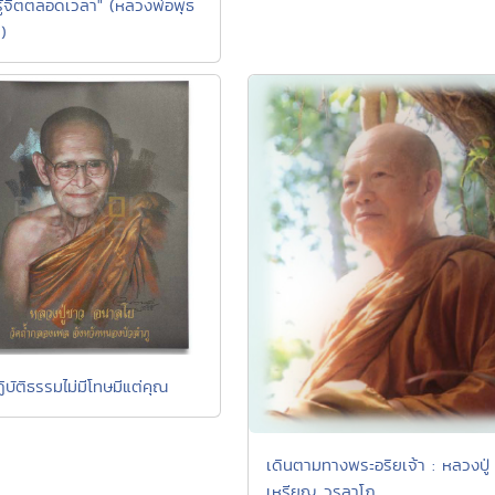
ิรู้จิตตลอดเวลา" (หลวงพ่อพุธ
)
บัติธรรมไม่มีโทษมีแต่คุณ
เดินตามทางพระอริยเจ้า : หลวงปู่
เหรียญ วรลาโภ