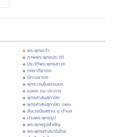
พระพุทธเจ้า
ภาพพระพุทธประวัติ
ประวัติพระพุทธสาวก
ทศชาติชาดก
นิทานชาดก
พุทธวจนในธรรมบท
มงคล ๓๘ ประการ
พุทธศาสนสุภาษิต
พุทธศาสนสุภาษิต ๖๒๑
สังเวชนียสถาน ๔ ตำบล
ปางพระพุทธรูป
พระพุทธรูปสำคัญ
พระพุทธศาสนาในไทย