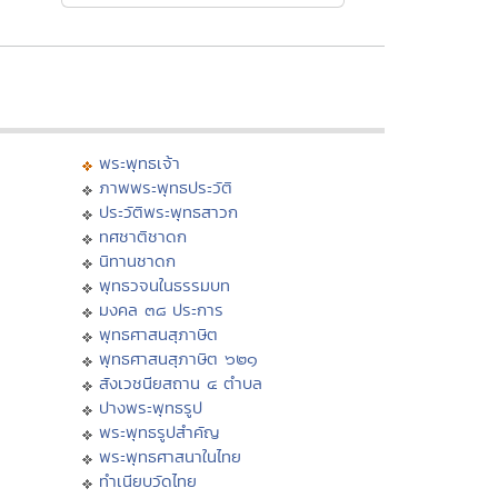
พระพุทธเจ้า
ภาพพระพุทธประวัติ
ประวัติพระพุทธสาวก
ทศชาติชาดก
นิทานชาดก
พุทธวจนในธรรมบท
มงคล ๓๘ ประการ
พุทธศาสนสุภาษิต
พุทธศาสนสุภาษิต ๖๒๑
สังเวชนียสถาน ๔ ตำบล
ปางพระพุทธรูป
พระพุทธรูปสำคัญ
พระพุทธศาสนาในไทย
ทำเนียบวัดไทย