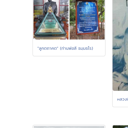
"ลูกตถาคต" (ท่านพ่อลี ธมฺมธโร)
หลวงป