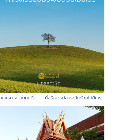
 อเวเรน จ สมฺมนฺติ ที่จริงเวรย่อมระงับด้วยไม่มีเวร