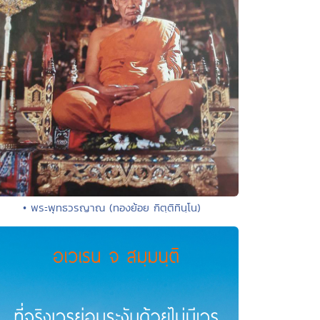
• พระพุทธวรญาณ (ทองย้อย กิตฺติทินฺโน)