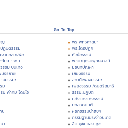
Go To Top
บุญ
พระพุทธศาสนา
ปฏิบัติธรรม
พระไตรปิฏก
ะจากหลวงพ่อ
หัวข้อธรรม
ะกับเยาวชน
พจนานุกรมพุทธศาสน์
ธรรมะบันเทิง
มิลินทปัญหา
ะบรรยาย
เสียงธรรม
ามธรรมะ
สถานีเพลงธรรมะ
รรมะ
เพลงธรรมะ/ดนตรีสมาธิ
รรม คำคม โดนใจ
ธรรมะปฏิบัติ
ม
คลังแสงแห่งธรรม
บทสวดมนต์
าน
หลักธรรมนำสุขฯ
กรรมฐานประจำวันเกิด
สนา
ฮีต ๑๒ คอง ๑๔