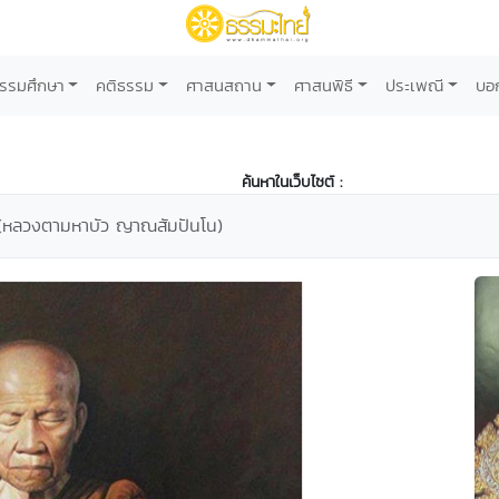
รรมศึกษา
คติธรรม
ศาสนสถาน
ศาสนพิธี
ประเพณี
บอ
ค้นหาในเว็บไซต์ :
" (หลวงตามหาบัว ญาณสัมปันโน)