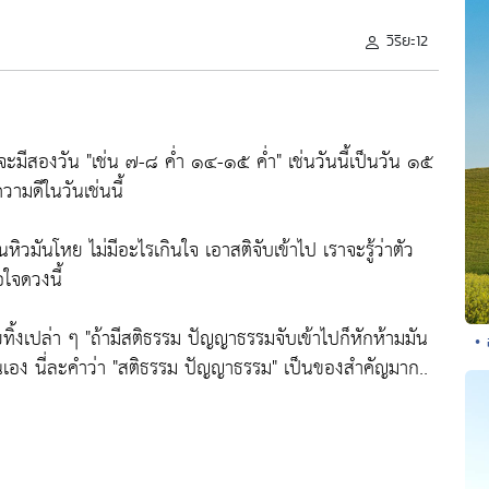
วิริยะ12
รจะมีสองวัน
"เช่น ๗-๘ ค่ำ ๑๔-๑๕ ค่ำ"
เช่นวันนี้เป็นวัน ๑๕
ามดีในวันเช่นนี้
นหิวมันโหย ไม่มีอะไรเกินใจ เอาสติจับเข้าไป เราจะรู้ว่าตัว
อใจดวงนี้
ทิ้งเปล่า ๆ
"ถ้ามีสติธรรม ปัญญาธรรมจับเข้าไปก็หักห้ามมัน
•
เอง นี่ละคำว่า
"สติธรรม ปัญญาธรรม"
เป็นของสำคัญมาก..