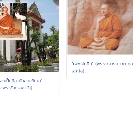
"เพชรในหิน" (พระอาจารย์จวน กุล
เชฏโฐ)
้เองเป็นที่อาศัยของกิเลส"
็จพระสังฆราชเจ้า)