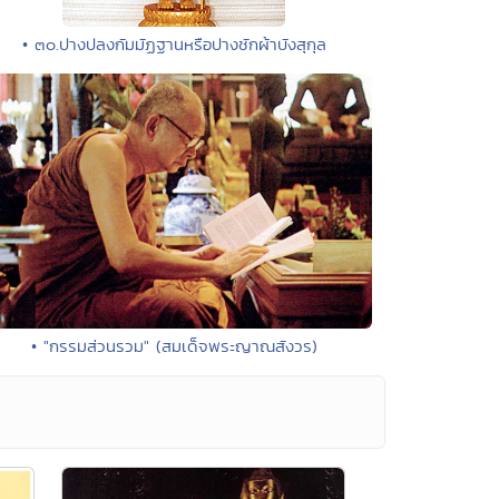
• ๓๐.ปางปลงกัมมัฏฐานหรือปางชักผ้าบังสุกุล
• "กรรมส่วนรวม" (สมเด็จพระญาณสังวร)