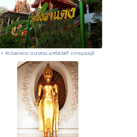
• วัดวังผาแดง ต.นาสวน อ.ศรีสวัสดิ์ จ.กาญจนบุรี