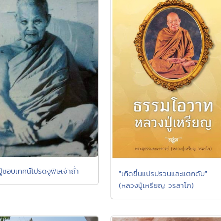
ู่ชอบเทศน์โปรดงูพิษเจ้าถ้ำ
"เกิดขึ้นแปรปรวนและแตกดับ"
(หลวงปู่เหรียญ วรลาโภ)