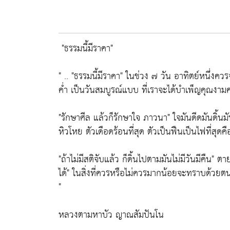
"ธรรมนี้มีราคา"
" ..
"ธรรมนี้มีราคา"
ในช่วง ๗ วัน อาทิตย์หนึ่งคว
ค่ำ เป็นวันสมบูรณ์แบบ ที่เราจะได้บำเพ็ญคุณงามคว
"รักษาศีล แล้วก็รักษาใจ ภาวนา"
ใจมันดีดมันดิ้นมั
หิวโหย ตัวเดือดร้อนที่สุด ตัวเป็นฟืนเป็นไฟที่สุดคื
"ถ้าไม่มีสติจับแล้ว ก็ดิ้นไปตามมันไม่มีวันมีคืน"
ตาย
ได้"
ในสิ่งที่ควรหรือไม่ควรมากน้อยจะทราบด้วยตน
"
หลวงตามหาบัว ญาณสัมปันโน