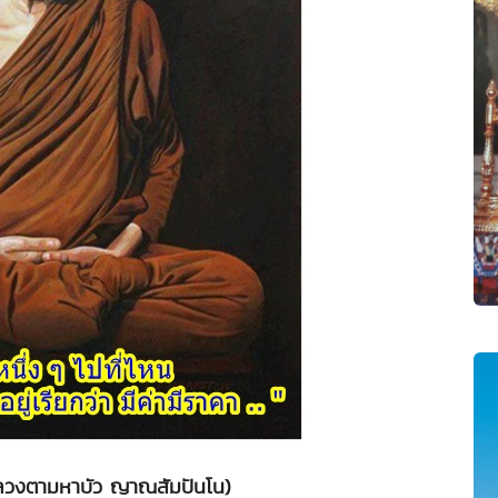
(หลวงตามหาบัว ญาณสัมปันโน)