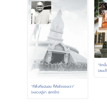
"จิตนี
(สมเด
"ที่พึ่งที่แน่นอน ก็คือใจของเรา"
(หลวงปู่ชา สุภทฺโท)