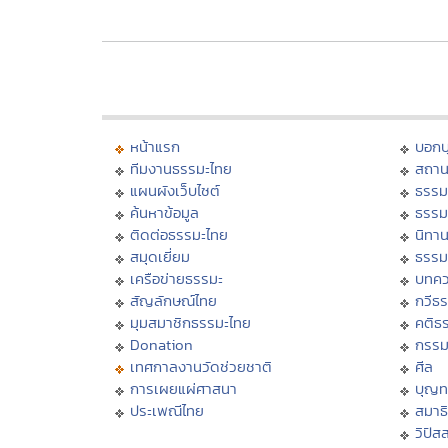
หน้าแรก
บอก
ทีมงานธรรมะไทย
สถาน
แผนผังเว็บไซต์
ธรรม
ค้นหาข้อมูล
ธรรม
ติดต่อธรรมะไทย
นิทาน
สมุดเยี่ยม
ธรรม
เครือข่ายธรรมะ
บทคว
สัญลักษณ์ไทย
กวีธ
มุมสมาชิกธรรมะไทย
คติธ
Donation
กรร
เทศกาลงานวัดช่วยชาติ
ศีล
การเผยแผ่ศาสนา
บุญท
ประเพณีไทย
สมาธิ
วิปัส