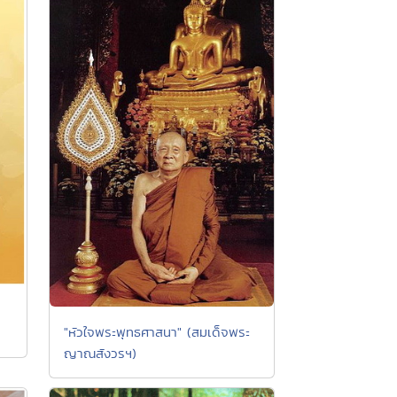
"หัวใจพระพุทธศาสนา" (สมเด็จพระ
ญาณสังวรฯ)