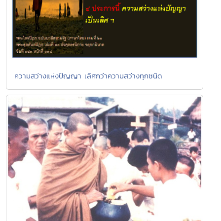
ความสว่างแห่งปัญญา เลิศกว่าความสว่างทุกชนิด