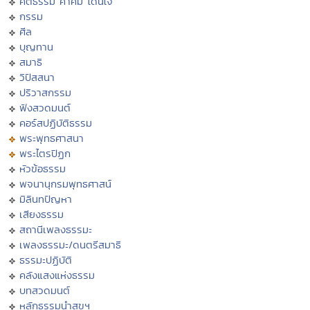
คติธรรม คำคม โดนใจ
กรรม
ศีล
บุญทาน
สมาธิ
วิปัสสนา
ปริวาสกรรม
ฟังสวดมนต์
คอร์สปฏิบัติธรรม
พระพุทธศาสนา
พระไตรปิฏก
หัวข้อธรรม
พจนานุกรมพุทธศาสน์
มิลินทปัญหา
เสียงธรรม
สถานีเพลงธรรมะ
เพลงธรรมะ/ดนตรีสมาธิ
ธรรมะปฏิบัติ
คลังแสงแห่งธรรม
บทสวดมนต์
หลักธรรมนำสุขฯ