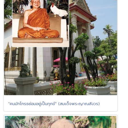
"คนมักโกรธย่อมอยู่เป็นทุกข์" (สมเด็จพระญาณสังวร)