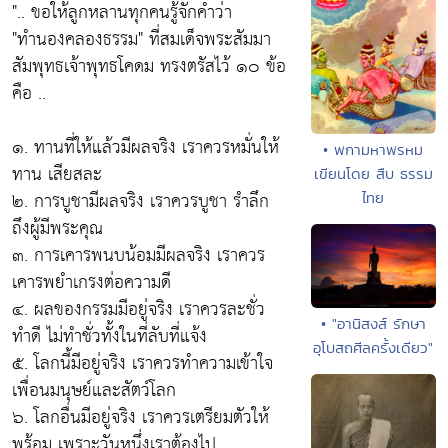
".. ขอให้ลูกหลานทุกคนรู้จักคำว่า
"ทำนองคลองธรรม"
ที่สมเด็จพระสัมมา
สัมพุทธเจ้าพุทธโคดม ทรงตรัสไว้ ๑๐ ข้อ
คือ ..
๑.
ทานที่ให้แล้วมีผลจริ
ง เราควรหมั่นให้
• พกามหาพรหม
ทาน เสียสละ
เขียนโดย สืบ ธรรม
๒.
การบูชามีผลจริง
เราควรบูชา รำลึก
ไทย
ถึงผู้มีพระคุณ
๓.
การเคารพนบน้อมมีผลจริง
เราควร
เคารพยำเกรงต่อความดี
๔.
ผลของกรรมมีอยู่จริง
เราควรละชั่ว
• "อานิสงส์ รักษา
ทำดี ไม่ทำชั่วทั้งในที่ลับที่แจ้ง
อุโบสถศีลครั้งเดียว"
๕.
โลกนี้มีอยู่จริง
เราควรทำความเข้าใจ
เพื่อนมนุษย์และสัตว์โลก
๖.
โลกอื่นมีอยู่จริง
เราควรเตรียมตัวให้
พร้อม เพราะวันหนึ่งเราต้องไป