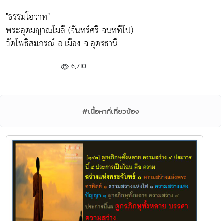
"ธรรมโอวาท"
พระอุดมญาณโมลี (จันทร์ศรี จนฺททีโป)
วัดโพธิสมภรณ์ อ.เมือง จ.อุดรธานี
6,710
#เนื้อหาที่เกี่ยวข้อง