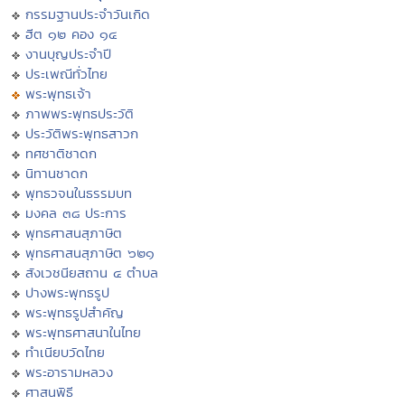
กรรมฐานประจำวันเกิด
ฮีต ๑๒ คอง ๑๔
งานบุญประจำปี
ประเพณีทั่วไทย
พระพุทธเจ้า
ภาพพระพุทธประวัติ
ประวัติพระพุทธสาวก
ทศชาติชาดก
นิทานชาดก
พุทธวจนในธรรมบท
มงคล ๓๘ ประการ
พุทธศาสนสุภาษิต
พุทธศาสนสุภาษิต ๖๒๑
สังเวชนียสถาน ๔ ตำบล
ปางพระพุทธรูป
พระพุทธรูปสำคัญ
พระพุทธศาสนาในไทย
ทำเนียบวัดไทย
พระอารามหลวง
ศาสนพิธี