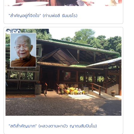
"สำคัญอยู่ที่จิตใจ" (ท่านพ่อลี ธัมมธโร)
"สติสำคัญมาก" (หลวงตามหาบัว ญาณสัมปันโน)