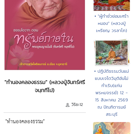
• "ผู้ทำชั่วย่อมเศร้า
หมอง" (หลวงปู่
เหรียญ วรลาโภ)
• ปฏิบัติธรรมวันแม่
แบบเจโตวิมุติอันไม่
"ทำนองคลองธรรม" (หลวงปู่จันทร์ศรี
กำเริบ(แก่น
จนฺททีโป)
พรหมจรรย์) 12 -
15 สิงหาคม 2569
วิริยะ12
ณ ปัณฑิตารมย์
สระบุรี
"ทำนองคลองธรรม"