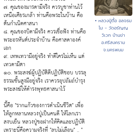
๗.
คุณของมารดามีจริง
ควรบูชาท่่านไว้
เหนือเศียรเกล้า ท่านคือพระในบ้าน คือ
• หลวงปู่ตื้อ อลจธม
ต้นกำเนิดศาสนา
โม - วัดอรัญญ
๘.
คุณของบิดามีจริง
ควรเชื่อฟัง ท่านคือ
วิเวก บ้านข่า
พระอรหันต์ประจำบ้าน คือศาสดาองค์
อ.ศรีสงคราม
เอก
จ.นครพนม
๙.
เทพเทวามีอยู่จริง
ทำดีใครไม่เห็น แต่
เทวดามีตา
๑๐.
พระสงฆ์ผู้ปฏิบัติดีปฏิบัติชอบ บรรลุ
ธรรมชั้นสูงมีอยู่จริง
เราควรอุปถัมถ์บำรุง
พระสงฆ์ให้ดำรงพุทธศาสนาไว้
นี้คือ
"รากแก้วของการดำเนินชีวิต"
เพื่อ
ให้ลูกหลานหลวงปู่เป็นคนดี ให้โลกเรา
สงบเย็น หลวงปู่ขอฝากให้คิดและปฏิบัติ
เพราะนี่คือความจริงที่
"ลบไม่เลือน"
.. "