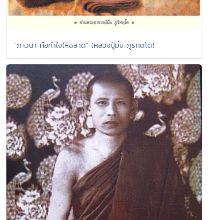
"ภาวนา คือทำใจให้ฉลาด" (หลวงปู่มั่น ภูริทัตโต)