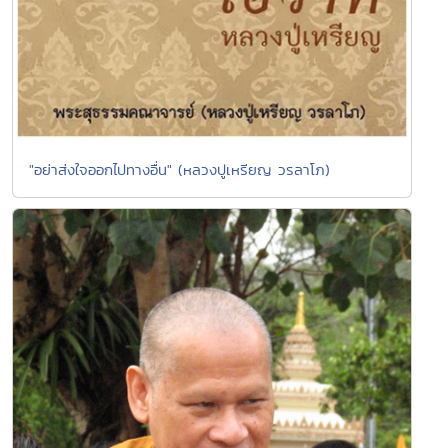
"อย่าส่งใจออกไปทางอื่น" (หลวงปูเหรียญ วรลาโภ)