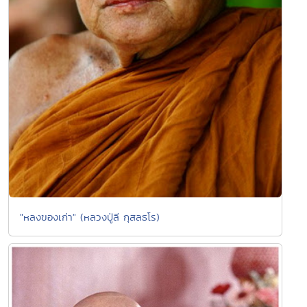
"หลงของเก่า" (หลวงปู่ลี กุสลธโร)