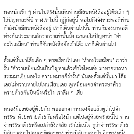
พอหนักเข้า ๆ ผ่านไปตรงนั้นเห็นท่านเขียนหนังสืออยู่โต๊ะเล็ก ๆ
ใส่ปัญหาละที่นี่ ทางเราไปนี้ กุฏิก็อยู่นี้ พอไปถึงจังหวะพอดีท่าน
กำลังนั่งเขียนหนังสืออยู่ เราก็เดินผ่านไปนั้น ท่านก็มองมาพอดี
ห่างกันประมาณสักวากว่าเท่านั้นมั้ง เราเลยใส่ปัญหาว่า
"ทำ
อะไรเสมียน"
ท่านก็จับหนังสือยัดเข้าโต๊ะ เราก็เดินผ่านไป
ตั้งแต่นั้นมาโต๊ะเล็ก ๆ หายเงียบไปเลย
"ทำอะไรเสมียน"
เราว่า
งั้น
"คำว่าเสมียนมันเป็นปัญหาแล้วเข้าใจไหมล่ะ มาหาอรรถหา
ธรรมมาเขียนอะไร ความหมายก็ว่างั้น"
นั่นละตั้งแต่นั้นมา โต๊ะ
เลยไม่ทราบหายไปไหนเงียบเลย ดูเหมือนเคยจำพรรษาห้วย
ทรายด้วยกันปีหนึ่งหรือไง เราลืม ๆ เสีย
หนองผือเคยอยู่ด้วยกัน พอออกจากหนองผือแล้วดูว่าไปจำ
พรรษาห้วยทรายด้วยกันหรือไงน้า แต่ไปอยู่ห้วยทรายนี้ไป ท่าน
จำพรรษาด้วยหรือเปล่ายังสงสัย เราไม่แน่ใจ ดูว่าจำพรรษาด้วย
นิสัยวาสนาไปคนละทิศละทาง ท่านนิสัยวาสนาไปอีกทางหนึ่ง