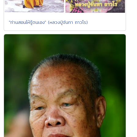
"ท่านสอนให้รู้ตนเอง" (หลวงปู่จันทา ถาวโร)