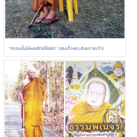
"กรรมนั้นให้ผลสัตย์ซื่อนัก" (สมเด็จพระสังฆราชเจ้า)