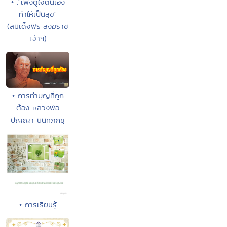
• ."เพ่งดูใจตนเอง
ทำให้เป็นสุข"
(สมเด็จพระสังฆราช
เจ้าฯ)
• การทำบุญที่ถูก
ต้อง หลวงพ่อ
ปัญญา นันทภิกขุ
• การเรียนรู้