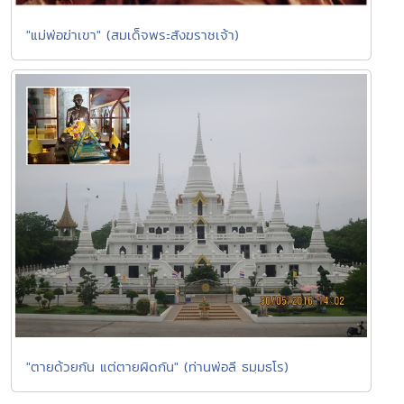
"แม่พ่อฆ่าเขา" (สมเด็จพระสังฆราชเจ้า)
"ตายด้วยกัน แต่ตายผิดกัน" (ท่านพ่อลี ธมฺมธโร)