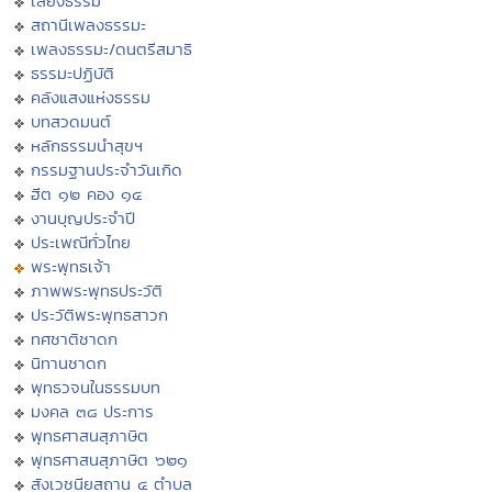
เสียงธรรม
สถานีเพลงธรรมะ
เพลงธรรมะ/ดนตรีสมาธิ
ธรรมะปฏิบัติ
คลังแสงแห่งธรรม
บทสวดมนต์
หลักธรรมนำสุขฯ
กรรมฐานประจำวันเกิด
ฮีต ๑๒ คอง ๑๔
งานบุญประจำปี
ประเพณีทั่วไทย
พระพุทธเจ้า
ภาพพระพุทธประวัติ
ประวัติพระพุทธสาวก
ทศชาติชาดก
นิทานชาดก
พุทธวจนในธรรมบท
มงคล ๓๘ ประการ
พุทธศาสนสุภาษิต
พุทธศาสนสุภาษิต ๖๒๑
สังเวชนียสถาน ๔ ตำบล