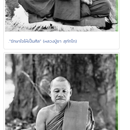
."รักษาใจให้เป็นศีล" (หลวงปู่ชา สุภัทโท)