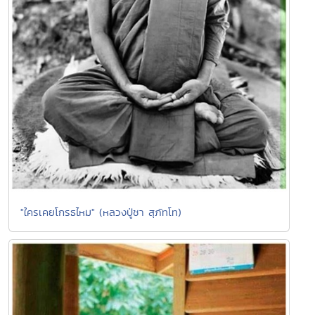
"ใครเคยโกรธไหม" (หลวงปู่ชา สุภัทโท)