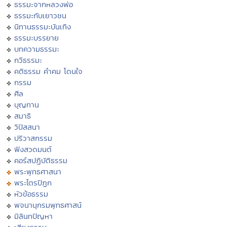
ธรรมะจากหลวงพ่อ
ธรรมะกับเยาวชน
นิทานธรรมะบันเทิง
ธรรมะบรรยาย
บทความธรรมะ
กวีธรรมะ
คติธรรม คำคม โดนใจ
กรรม
ศีล
บุญทาน
สมาธิ
วิปัสสนา
ปริวาสกรรม
ฟังสวดมนต์
คอร์สปฏิบัติธรรม
พระพุทธศาสนา
พระไตรปิฏก
หัวข้อธรรม
พจนานุกรมพุทธศาสน์
มิลินทปัญหา