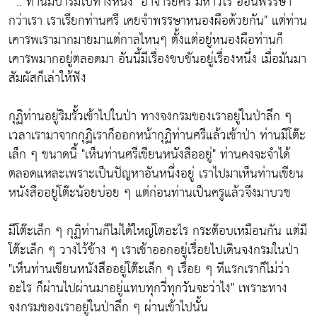
" .. ท่านมีบารมีไปทางหนึ่ง
"อาจารย์ศรี มหาวีโร อ่อนพรรษา
กว่าเรา เราเรียกท่านศรี เคยจำพรรษาหนองผือด้วยกัน"
แต่ท่าน
เคารพเรามากมายมาแต่กาลไหนๆ ตั้งแต่อยู่หนองผือท่านก็
เคารพมากอยู่ตลอดมา อันนี้มีเรื่องขบขันอยู่เรื่องหนึ่ง เมื่อมันมา
สัมผัสก็เล่าให้ฟัง
กุฏิท่านอยู่ริมรั้วเข้าไปในป่า ทางจงกรมของเราอยู่ในป่าลึก ๆ
เวลาเรามาจากกุฏิเราก็ออกหน้ากุฏิท่านศรีแล้วเข้าป่า ท่านมีโต๊ะ
เล็ก ๆ ขนาดนี้
"เห็นท่านศรีเขียนหนังสืออยู่"
ท่านคงจะจำได้
ตลอดแหละเพราะเป็นปัญหาอันหนึ่งอยู่ เราไปมาเห็นท่านเขียน
หนังสืออยู่โต๊ะน้อยบ่อย ๆ แต่ก่อนท่านเป็นครูแล้วจึงมาบวช
มีโต๊ะเล็ก ๆ กุฏิท่านก็ไม่ได้ใหญ่โตอะไร กระต๊อบเหมือนกัน แต่มี
โต๊ะเล็ก ๆ วางไว้ข้าง ๆ เราเข้าออกอยู่เรื่อยไปเดินจงกรมในป่า
"เห็นท่านเขียนหนังสืออยู่โต๊ะเล็ก ๆ เรื่อย ๆ ทีแรกเราก็ไม่ว่า
อะไร ก็ผ่านไปผ่านมาอยู่แทบทุกวี่ทุกวันจะว่าไง"
เพราะทาง
จงกรมของเราอยู่ในป่าลึก ๆ ผ่านเข้าไปนั้น