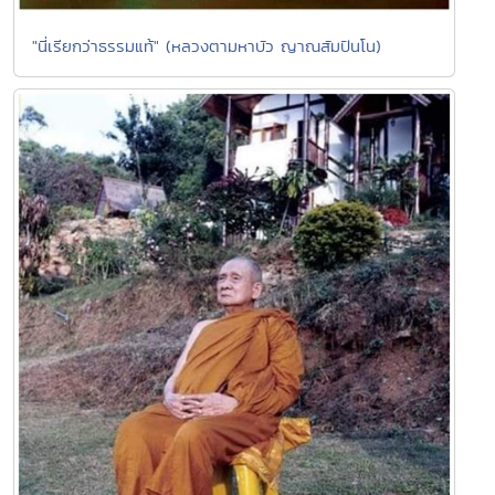
"นี่เรียกว่าธรรมแท้" (หลวงตามหาบัว ญาณสัมปันโน)