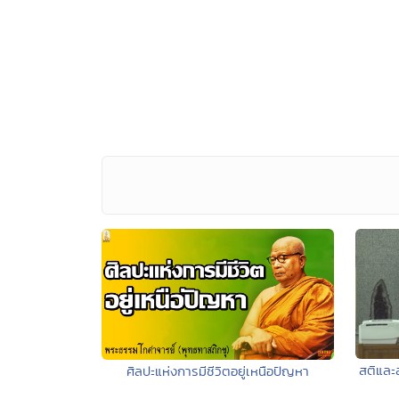
สติและส
ศิลปะแห่งการมีชีวิตอยู่เหนือปัญหา