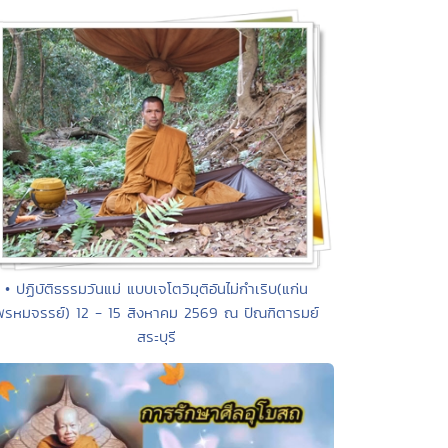
• ปฏิบัติธรรมวันแม่ แบบเจโตวิมุติอันไม่กำเริบ(แก่น
พรหมจรรย์) 12 - 15 สิงหาคม 2569 ณ ปัณฑิตารมย์
สระบุรี