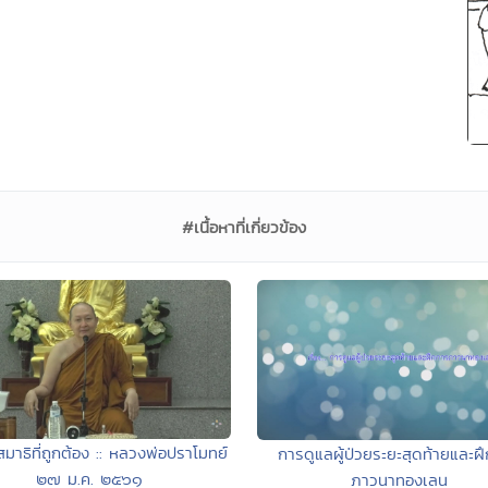
#เนื้อหาที่เกี่ยวข้อง
มาธิที่ถูกต้อง :: หลวงพ่อปราโมทย์
การดูแลผู้ป่วยระยะสุดท้ายและฝ
๒๗ ม.ค. ๒๕๖๑
ภาวนาทองเลน