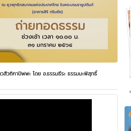
นวสีวถิกาปัพพะ โดย อ.ธรรมธีระ ธรรมมะพิสุทธิ์