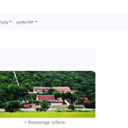
กบุญ
มุมสมาชิก
• วัดธรรมามูล วรวิหาร