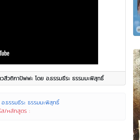
นวสีวถิกาปัพพะ โดย อ.ธรรมธีระ ธรรมมะพิสุทธิ์
อ.ธรรมธีระ ธรรมมะพิสุทธิ์
์ส/หลักสูตร :