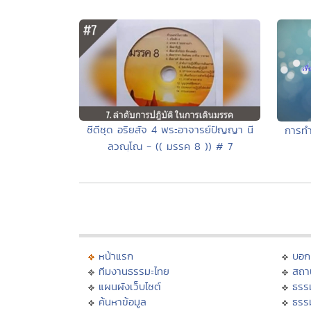
ซีดีชุด อริยสัจ 4 พระอาจารย์ปัญญา นี
การทำ
ลวณฺโณ - (( มรรค 8 )) # 7
หน้าแรก
บอก
ทีมงานธรรมะไทย
สถา
แผนผังเว็บไซต์
ธรร
ค้นหาข้อมูล
ธรร