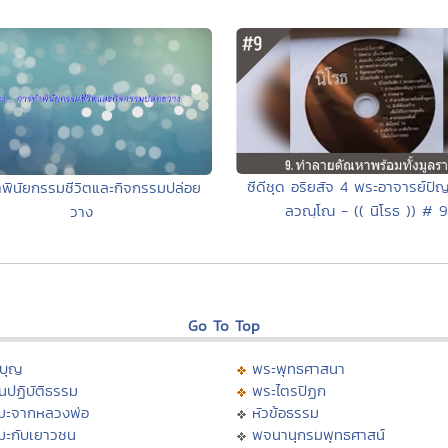
ซีดีชุด อริยสัจ 4 พระอาจารย์ปั
พินัยกรรมชีวิตและกิจกรรมปล่อย
ลวณฺโณ - (( นิโรธ )) # 9
วาง
Go To Top
บุญ
พระพุทธศาสนา
นปฏิบัติธรรม
พระไตรปิฏก
มะจากหลวงพ่อ
หัวข้อธรรม
มะกับเยาวชน
พจนานุกรมพุทธศาสน์