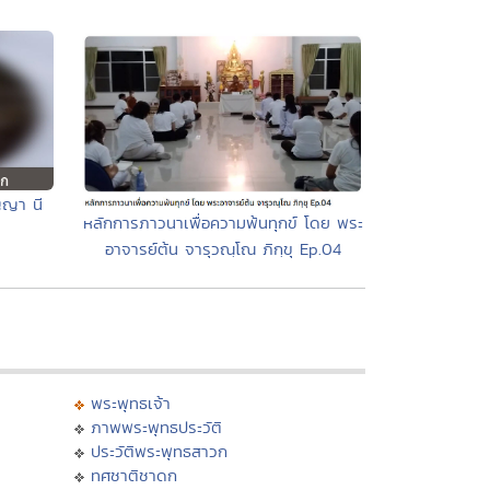
ญญา นี
หลักการภาวนาเพื่อความพ้นทุกข์ โดย พระ
อาจารย์ต้น จารุวณฺโณ ภิกฺขุ Ep.04
พระพุทธเจ้า
ภาพพระพุทธประวัติ
ประวัติพระพุทธสาวก
ทศชาติชาดก