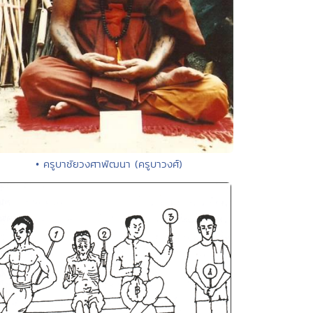
• ครูบาชัยวงศาพัฒนา (ครูบาวงศ์)