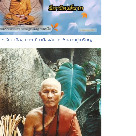
• รักษาศีลอุโบสถ มีอานิสงส์มาก #หลวงปู่เหรียญ