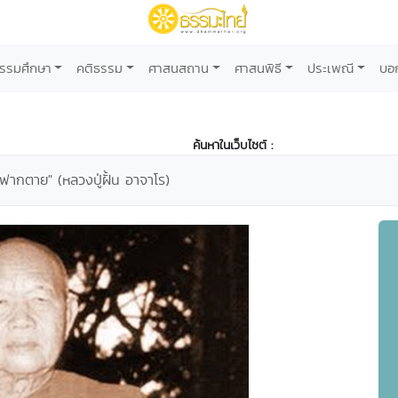
รรมศึกษา
คติธรรม
ศาสนสถาน
ศาสนพิธี
ประเพณี
บอ
ค้นหาในเว็บไซต์ :
ฟากตาย" (หลวงปู่ฝั้น อาจาโร)