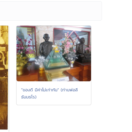
"ของดี มีค่าไม่เท่ากัน" (ท่านพ่อลี
ธัมมธโร)