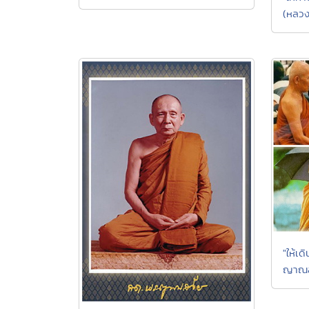
(หลวง
"ให้เ
ญาณสั