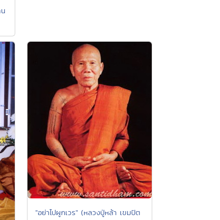
่าน
"อย่าไปผูกเวร" (หลวงปู่หล้า เขมปัต