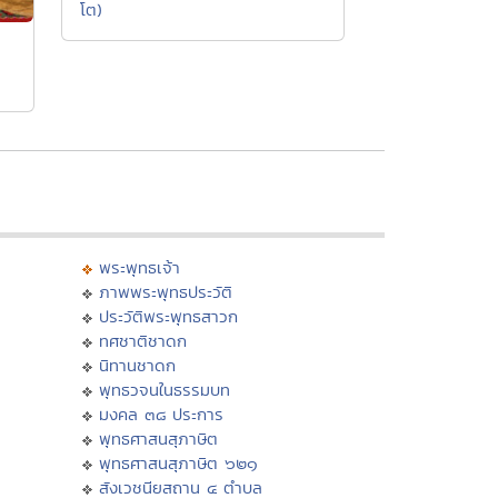
โต)
ม
พระพุทธเจ้า
ภาพพระพุทธประวัติ
ประวัติพระพุทธสาวก
ทศชาติชาดก
นิทานชาดก
พุทธวจนในธรรมบท
มงคล ๓๘ ประการ
พุทธศาสนสุภาษิต
พุทธศาสนสุภาษิต ๖๒๑
สังเวชนียสถาน ๔ ตำบล