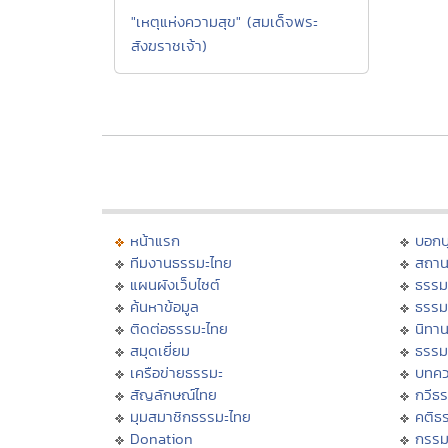
"เหตุแห่งความสุข" (สมเด็จพระ
สังฆราชเจ้า)
หน้าแรก
บอก
ทีมงานธรรมะไทย
สถาน
แผนผังเว็บไซต์
ธรรม
ค้นหาข้อมูล
ธรรม
ติดต่อธรรมะไทย
นิทาน
สมุดเยี่ยม
ธรรม
เครือข่ายธรรมะ
บทคว
สัญลักษณ์ไทย
กวีธ
มุมสมาชิกธรรมะไทย
คติธ
Donation
กรร