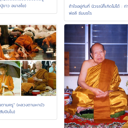
ปู่ขาว อนาลโย)
ถ้าใจอยู่กับที่ นิวรณ์ก็เกิดไม่ได้ : ท
พ่อลี ธัมมธโร
ดินตามครู" (หลวงตามหาบัว
มปันโน)