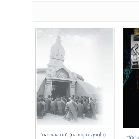
"ยอดของทาน" (หลวงปู่ชา สุภทฺโท)
"ให้ทำ