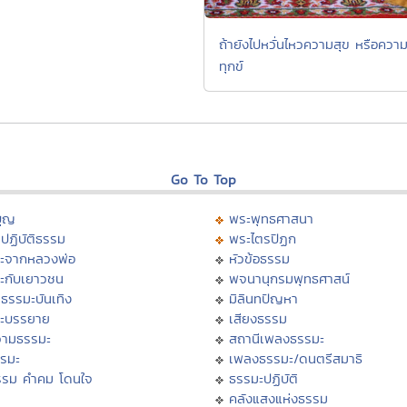
ถ้ายังไปหวั่นไหวความสุข หรือควา
ทุกข์
Go To Top
บุญ
พระพุทธศาสนา
ปฏิบัติธรรม
พระไตรปิฏก
ะจากหลวงพ่อ
หัวข้อธรรม
ะกับเยาวชน
พจนานุกรมพุทธศาสน์
ธรรมะบันเทิง
มิลินทปัญหา
ะบรรยาย
เสียงธรรม
ามธรรมะ
สถานีเพลงธรรมะ
รรมะ
เพลงธรรมะ/ดนตรีสมาธิ
รรม คำคม โดนใจ
ธรรมะปฏิบัติ
ม
คลังแสงแห่งธรรม