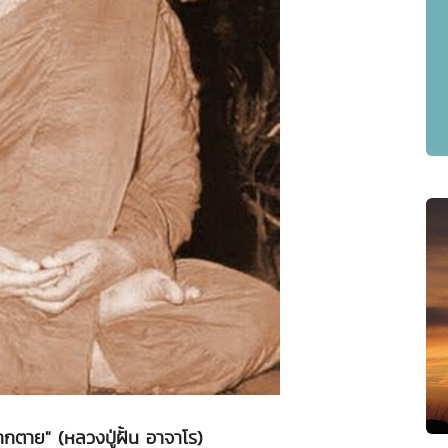
กตาย" (หลวงปู่ฝั้น อาจาโร)