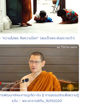
• "ความไม่พอ คือความโลภ" (สมเด็จพระสังฆราชเจ้า)
ารพัฒนาทักษะการดูเกิด-ดับ || การอบรมจิตเพื่อความรู้
แจ้ง - พระอาจารย์ต้น_16092020