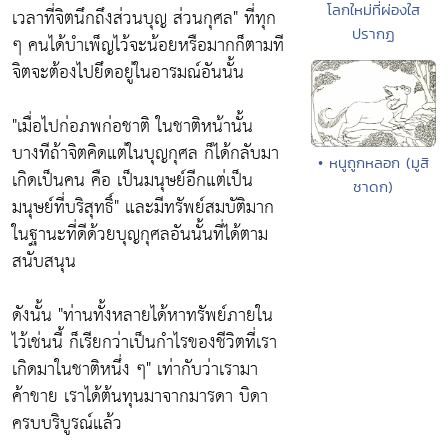
โลกใหม่ที่ผ่องใส
เวลาที่จิตนึกถึงส่วนบุญ ส่วนกุศล"
ที่ทุก
ปรากฏ
ๆ คนได้บำเพ็ญไว้จะน้อยหรือมากก็ตามที
จิตจะต้องไปยึดอยู่ในอารมณ์อันนั้น
"เมื่อไปก่อภพก่อชาติ ในชาติหน้านั้น
บางทีถ้าจิตคิดแต่ในบุญกุศล ก็ได้กลับมา
• หนูถูกหลอก (มูสิ
เกิดเป็นคน คือ เป็นมนุษย์อีกแต่เป็น
ชาดก)
มนุษย์ที่บริสุทธิ์"
และมีทรัพย์สมบัติมาก
ในฐานะที่ดีด้วยบุญกุศลอันนั้นที่ได้ตาม
สนับสนุน
ดังนั้น
"ท่านทั้งหลายได้หาทรัพย์ภายใน
ไว้เช่นนี้ ก็เรียกว่าเป็นกำไรของชีวิตที่เรา
เกิดมาในชาติหนึ่ง ๆ"
เท่ากับว่าเรามา
ค้าขาย เราได้ต้นทุนมาจากมารดา บิดา
ครบบริบูรณ์แล้ว