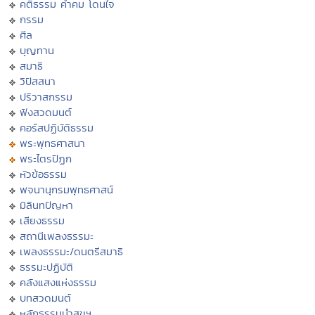
คติธรรม คำคม โดนใจ
กรรม
ศีล
บุญทาน
สมาธิ
วิปัสสนา
ปริวาสกรรม
ฟังสวดมนต์
คอร์สปฏิบัติธรรม
พระพุทธศาสนา
พระไตรปิฏก
หัวข้อธรรม
พจนานุกรมพุทธศาสน์
มิลินทปัญหา
เสียงธรรม
สถานีเพลงธรรมะ
เพลงธรรมะ/ดนตรีสมาธิ
ธรรมะปฏิบัติ
คลังแสงแห่งธรรม
บทสวดมนต์
หลักธรรมนำสุขฯ