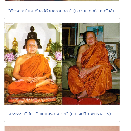
"ศัตรูภายในใจ ต้องสู้ด้วยความสงบ" (หลวงปู่เทสก์ เทสรังสี)
พระธรรมวินัย ตัวแทนครูอาจารย์" (หลวงปู่สิม พุทธาจาโร)