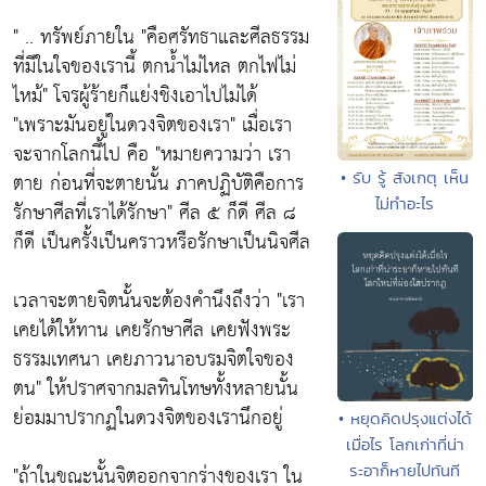
" .. ทรัพย์ภายใน
"คือศรัทธาและศีลธรรม
ที่มีในใจของเรานี้ ตกน้ำไม่ไหล ตกไฟไม่
ไหม้"
โจรผู้ร้ายก็แย่งชิงเอาไปไม่ได้
"เพราะมันอยู่ในดวงจิตของเรา"
เมื่อเรา
จะจากโลกนี้ไป คือ
"หมายความว่า เรา
ตาย ก่อนที่จะตายนั้น ภาคปฏิบัติคือการ
• รับ รู้ สังเกตุ เห็น
ไม่ทำอะไร
รักษาศีลที่เราได้รักษา"
ศีล ๕ ก็ดี ศีล ๘
ก็ดี เป็นครั้งเป็นคราวหรือรักษาเป็นนิจศีล
เวลาจะตายจิตนั้นจะต้องคำนึงถึงว่า
"เรา
เคยได้ให้ทาน เคยรักษาศีล เคยฟังพระ
ธรรมเทศนา เคยภาวนาอบรมจิตใจของ
ตน"
ให้ปราศจากมลทินโทษทั้งหลายนั้น
ย่อมมาปรากฏในดวงจิตของเรานึกอยู่
• หยุดคิดปรุงแต่งได้
เมื่อไร โลกเก่าที่น่า
"ถ้าในขณะนั้นจิตออกจากร่างของเรา ใน
ระอาก็หายไปทันที