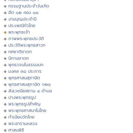
กรรมฐานประจำวันเกิด
ฮีต ๑๒ คอง ๑๔
งานบุญประจำปี
ประเพณีทั่วไทย
พระพุทธเจ้า
ภาพพระพุทธประวัติ
ประวัติพระพุทธสาวก
ทศชาติชาดก
นิทานชาดก
พุทธวจนในธรรมบท
มงคล ๓๘ ประการ
พุทธศาสนสุภาษิต
พุทธศาสนสุภาษิต ๖๒๑
สังเวชนียสถาน ๔ ตำบล
ปางพระพุทธรูป
พระพุทธรูปสำคัญ
พระพุทธศาสนาในไทย
ทำเนียบวัดไทย
พระอารามหลวง
ศาสนพิธี