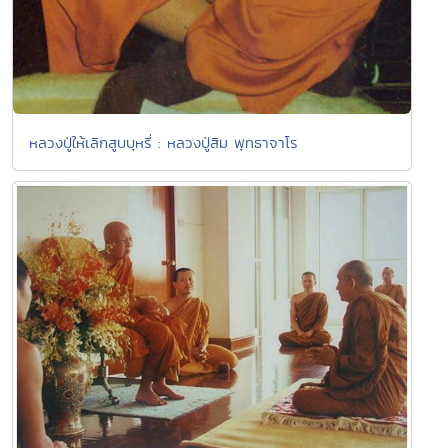
หลวงปู่ให้เลิกสูบบุหรี่ : หลวงปู่สิม พุทธาจาโร