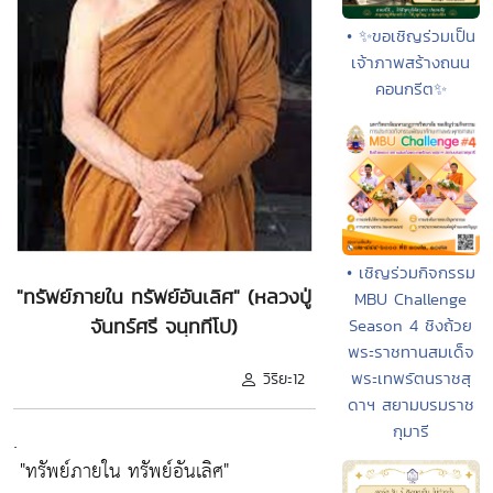
• ✨ขอเชิญร่วมเป็น
เจ้าภาพสร้างถนน
คอนกรีต✨
• เชิญร่วมกิจกรรม
"ทรัพย์ภายใน ทรัพย์อันเลิศ" (หลวงปู่
MBU Challenge
จันทร์ศรี จนฺททีโป)
Season 4 ชิงถ้วย
พระราชทานสมเด็จ
พระเทพรัตนราชสุ
วิริยะ12
ดาฯ สยามบรมราช
กุมารี
.
"ทรัพย์ภายใน ทรัพย์อันเลิศ"