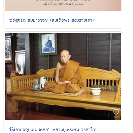
"วจีสุจริต สัมมาวาจา" (สมเด็จพระสังฆราชเจ้า)
"ให้เอาปัจจุบันเป็นหลัก" (หลวงปู่เหรียญ วรลาโภ)