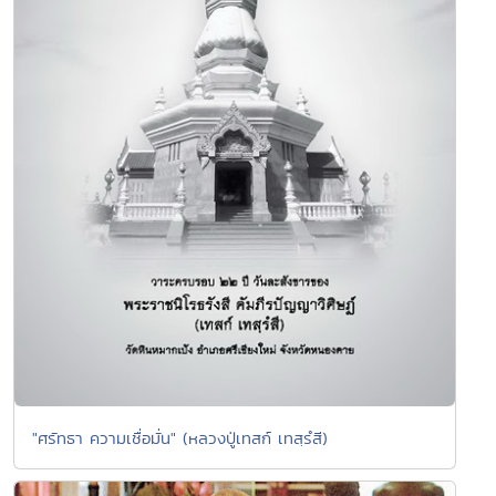
"ศรัทธา ความเชื่อมั่น" (หลวงปู่เทสก์ เทสฺรํสี)