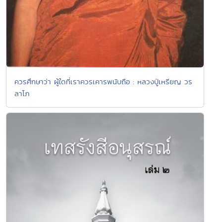
ควรศึกษาว่า ผู้ใดที่เราควรเคารพนับถือ : หลวงปู่เหรียญ วร
ลาโภ