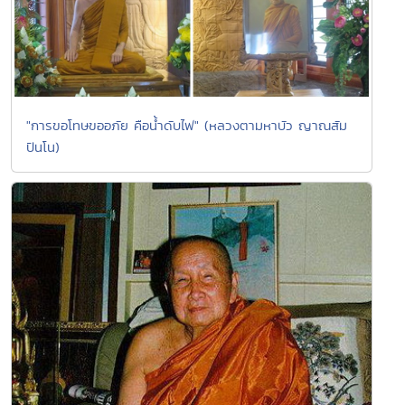
"การขอโทษขออภัย คือน้ำดับไฟ" (หลวงตามหาบัว ญาณสัม
ปันโน)