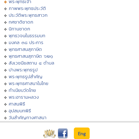
พระพุทธเจ้า
ภาพพระพุทธประวัติ
ประวัติพระพุทธสาวก
ทศชาติชาดก
นิทานชาดก
พุทธวจนในธรรมบท
มงคล ๓๘ ประการ
พุทธศาสนสุภาษิต
พุทธศาสนสุภาษิต ๖๒๑
สังเวชนียสถาน ๔ ตำบล
ปางพระพุทธรูป
พระพุทธรูปสำคัญ
พระพุทธศาสนาในไทย
ทำเนียบวัดไทย
พระอารามหลวง
ศาสนพิธี
อุปสมบทพิธี
วันสำคัญทางศาสนา
Eng