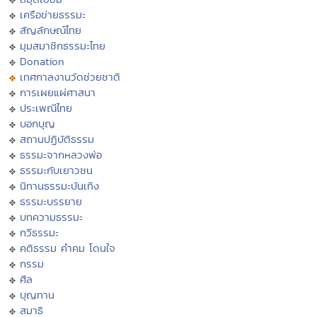
เครือข่ายธรรมะ
สัญลักษณ์ไทย
มุมสมาชิกธรรมะไทย
Donation
เทศกาลงานวัดช่วยชาติ
การเผยแผ่ศาสนา
ประเพณีไทย
บอกบุญ
สถานปฏิบัติธรรม
ธรรมะจากหลวงพ่อ
ธรรมะกับเยาวชน
นิทานธรรมะบันเทิง
ธรรมะบรรยาย
บทความธรรมะ
กวีธรรมะ
คติธรรม คำคม โดนใจ
กรรม
ศีล
บุญทาน
สมาธิ