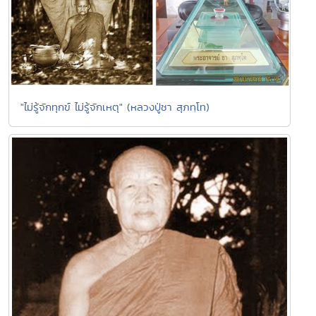
"ไม่รู้จักทุกข์ ไม่รู้จักเหตุ" (หลวงปู่ชา สุภทฺโท)