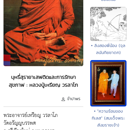
• ลิงสองพี่น้อง (จุล
ลนันทิยชาดก)
บุหรี่สุรายาเสพติดและการรักษา
สุขภาพ : หลวงปู่เหรียญ วรลาโภ
จำปาพร
• "ความร้อนของ
พระอาจารย์เหรียญ วรลาโภ
กิเลส" (สมเด็จพระ
วัดอรัญญบรรพต
สังฆราชเจ้า)