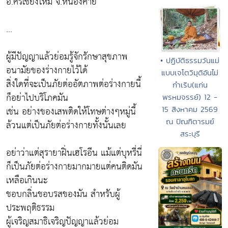
อ.ศรีเชียงใหม่ จ.หนองคาย
...
ผู้มีปัญญาแล้วย่อมรู้จักรักษาสุขภาพ
• ปฏิบัติธรรมวันแม่
อนามัยของร่างกายไว้ได้
แบบเจโตวิมุติอันไม่
สิ่งใดที่จะเป็นภัยต่ออัตภาพต่อร่างกายนี้
กำเริบ(แก่น
ก็อย่าไปบริโภคมัน
พรหมจรรย์) 12 -
เช่น อย่างของเสพติดให้โทษต่างๆหมู่นี้
15 สิงหาคม 2569
ณ ปัณฑิตารมย์
ล้วนแต่เป็นภัยต่อร่างกายทั้งนั้นเลย
สระบุรี
อย่าว่าแต่สุรายาฝิ่นเฮโรอีน แม้แต่บุหรี่นี่
ก็เป็นภัยต่อร่างกายมากมายแต่คนติดมัน
เหลือเกินนะ
ชอบกลิ่นชอบรสของมัน สำหรับผู้
ประพฤติธรรม
ผู้เจริญสมาธิเจริญปัญญาแล้วย่อม