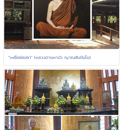
"เหยื่อล่อปลา" (หลวงตามหาบัว ญาณสัมปันโน)