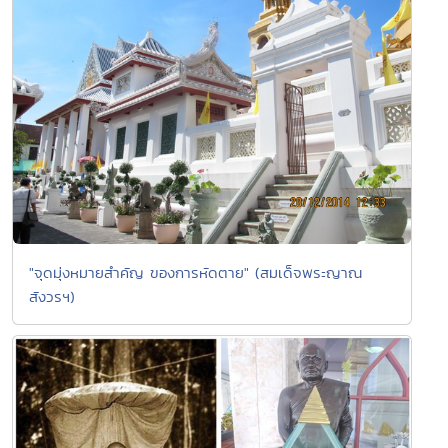
"จุดมุ่งหมายสำคัญ ของการหัดตาย" (สมเด็จพระญาณ
สังวรฯ)