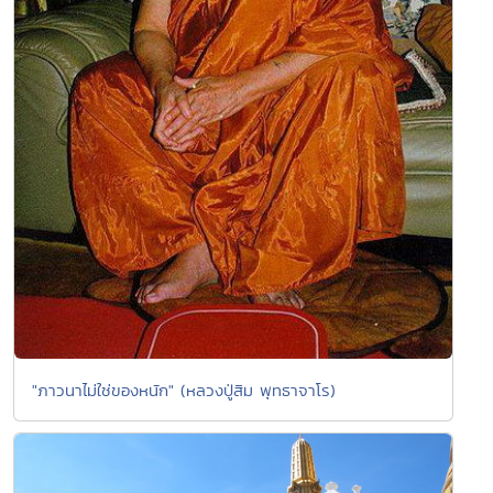
"ภาวนาไม่ใช่ของหนัก" (หลวงปู่สิม พุทธาจาโร)