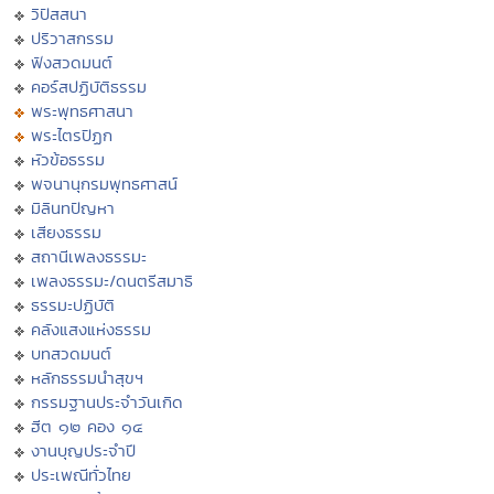
วิปัสสนา
ปริวาสกรรม
ฟังสวดมนต์
คอร์สปฏิบัติธรรม
พระพุทธศาสนา
พระไตรปิฏก
หัวข้อธรรม
พจนานุกรมพุทธศาสน์
มิลินทปัญหา
เสียงธรรม
สถานีเพลงธรรมะ
เพลงธรรมะ/ดนตรีสมาธิ
ธรรมะปฏิบัติ
คลังแสงแห่งธรรม
บทสวดมนต์
หลักธรรมนำสุขฯ
กรรมฐานประจำวันเกิด
ฮีต ๑๒ คอง ๑๔
งานบุญประจำปี
ประเพณีทั่วไทย