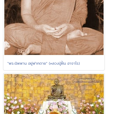
"พระนิพพาน อยู่ฟากตาย" (หลวงปู่ฝั้น อาจาโร)