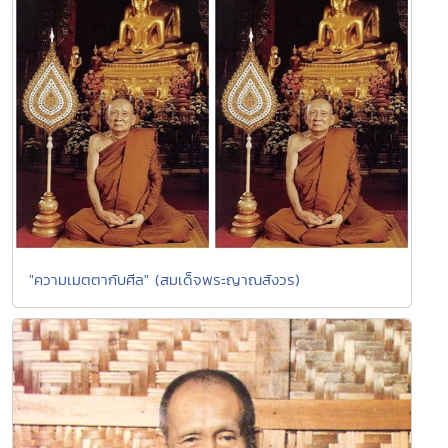
"ความเมตตากับศีล" (สมเด็จพระญาณสังวร)