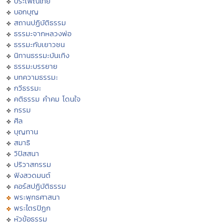
ประเพณีไทย
บอกบุญ
สถานปฏิบัติธรรม
ธรรมะจากหลวงพ่อ
ธรรมะกับเยาวชน
นิทานธรรมะบันเทิง
ธรรมะบรรยาย
บทความธรรมะ
กวีธรรมะ
คติธรรม คำคม โดนใจ
กรรม
ศีล
บุญทาน
สมาธิ
วิปัสสนา
ปริวาสกรรม
ฟังสวดมนต์
คอร์สปฏิบัติธรรม
พระพุทธศาสนา
พระไตรปิฏก
หัวข้อธรรม