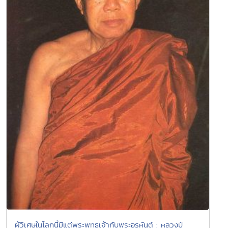
ผู้วิเศษในโลกนี้มีแต่พระพุทธเจ้ากับพระอรหันต์ : หลวงปู่