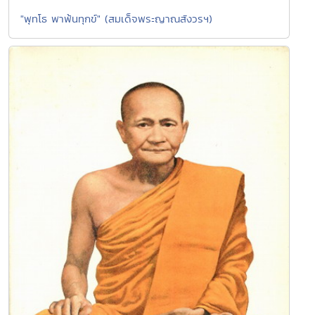
"พุทโธ พาพ้นทุกข์" (สมเด็จพระญาณสังวรฯ)