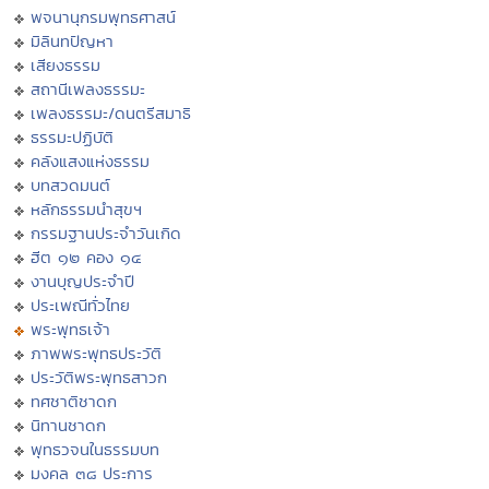
พจนานุกรมพุทธศาสน์
มิลินทปัญหา
เสียงธรรม
สถานีเพลงธรรมะ
เพลงธรรมะ/ดนตรีสมาธิ
ธรรมะปฏิบัติ
คลังแสงแห่งธรรม
บทสวดมนต์
หลักธรรมนำสุขฯ
กรรมฐานประจำวันเกิด
ฮีต ๑๒ คอง ๑๔
งานบุญประจำปี
ประเพณีทั่วไทย
พระพุทธเจ้า
ภาพพระพุทธประวัติ
ประวัติพระพุทธสาวก
ทศชาติชาดก
นิทานชาดก
พุทธวจนในธรรมบท
มงคล ๓๘ ประการ