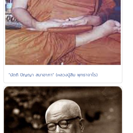
"นัตถิ ปัญญา สมาอาภา" (หลวงปู่สิม พุทธาจาโร)