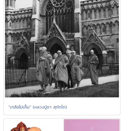
"เกลือไม่เค็ม" (หลวงปู่ชา สุภัทโท)