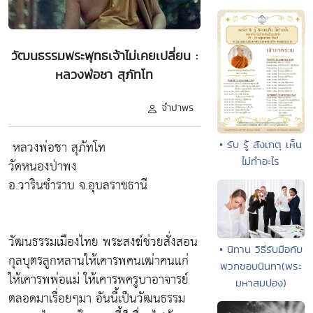
วัฒนธรรมพระพุทธเจ้าไม่เคยเปลี่ยน :
หลวงพ่อชา สุภัทโท
จำปาพร
หลวงพ่อชา สุภัทโท
• รับ รู้ สังเกตุ เห็น
ไม่ทำอะไร
วัดหนองป่าพง
อ.วารินชำราบ จ.อุบลราชธานี
วัฒนธรรมเมืองไทย พระสงฆ์ช่วยสั่งสอน
• นิทาน วิธีรับมือกับ
กุลบุตรลูกหลานให้เคารพคนเฒ่าคนแก่
พวกชอบนินทา(พระ
ให้เคารพพ่อแม่ ให้เคารพครูบาอาจารย์
มหาสมปอง)
ตลอดมาเรื่อยๆมา อันนี้เป็นวัฒนธรรม