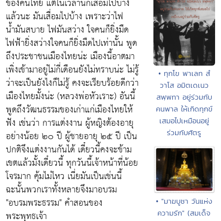
ของคนไทย แต่ในเวลานี้ก็เสื่อมไปบ้าง
แล้วนะ มันเสื่อมไปบ้าง เพราะว่าไฟ
น้ำมันสบาย ไฟมันสว่าง ใจคนก็ยิ่งมืด
ไฟฟ้ายิ่งสว่างใจคนก็ยิ่งมืดไปเท่านั้น
พูด
ถึงประชาชนเมืองไทยน่ะ เมืองนี้อาตมา
เพิ่งเข้ามาอยู่ไม่กี่เดือนยังไม่ทราบน่ะ ไม่รู้
• ทุกโข พาเลท สํ
ว่าจะเป็นยังไงก็ไม่รู้ คงจะเรียบร้อยดีกว่า
วาโส อมิตเดเนว
เมืองไทยมั้งน่ะ (หลวงพ่อหัวเราะ) อันนี้
สพฺพทา อยู่ร่วมกับ
พูดถึงวัฒนธรรมของเก่าแก่เมืองไทยให้
คนพาล ให้เกิดทุกข์
ฟัง เช่นว่า การแต่งงาน ผู้หญิงต้องอายุ
เสมอไปเหมือนอยู่
ร่วมกับศัตรู
อย่างน้อย ๒๐ ปี ผู้ชายอายุ ๒๕ ปี เป็น
ปกติจึงแต่งงานกันได้ เดี๋ยวนี้คงจะข้าม
เขตแล้วมั้งเดี๋ยวนี้ ทุกวันนี้เจ้าหน้าที่น้อย
โจรมาก คุ้มไม่ไหว เนี่ยมันเป็นเช่นนี้
ฉะนั้นพวกเราทั้งหลายจึงมาอบรม
"อบรมพระธรรม" คำสอนของ
• "มาฆบูชา วันแห่ง
ความรัก" (สมเด็จ
พระพุทธเจ้า