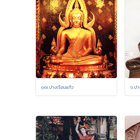
๑๗.ปางเรือนแก้ว
๖.ปา