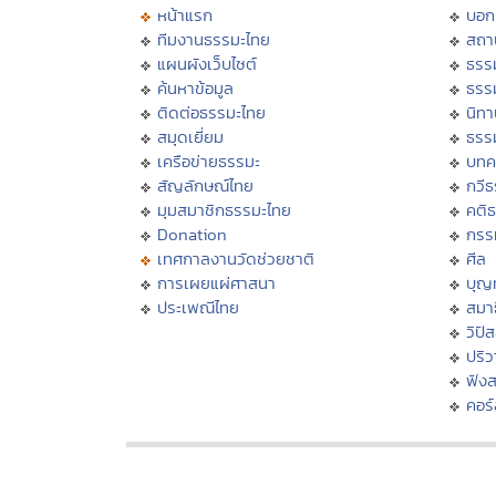
หน้าแรก
บอก
ทีมงานธรรมะไทย
สถา
แผนผังเว็บไซต์
ธรร
ค้นหาข้อมูล
ธรร
ติดต่อธรรมะไทย
นิทา
สมุดเยี่ยม
ธรร
เครือข่ายธรรมะ
บทค
สัญลักษณ์ไทย
กวี
มุมสมาชิกธรรมะไทย
คติ
Donation
กรร
เทศกาลงานวัดช่วยชาติ
ศีล
การเผยแผ่ศาสนา
บุญ
ประเพณีไทย
สมาธ
วิปั
ปริ
ฟัง
คอร์