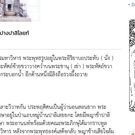
• D
ปางปาลิไลยก์
มหาวิหาร พระพุทธรูปอยู่ในพระอิริยาบถประทับ ( นั่ง )
หัตถ์ซ้ายขวาวางคว่ำบนพระชานุ ( เข่า ) พระหัตถ์ขวา
ะบอกน้ำ อีกด้านหนึ่งมีลิงถือรวงผึ้งถวาย
 ทะเลาะวิวาทกัน ประพฤติตนเป็นผู้ว่านอนสอนยาก พระ
รษาอยู่ในป่าแถบหมู่บ้านปาลิเลยยกะ โดยมีพญาช้าปาลิ
รรษา พระอานนท์พร้อมด้วยคณะพระภิกษุได้มากราบทูล
ิหาร หลังจากพระพุทธองค์เสด็จกลับ พญาช้างเสียใจล้ม