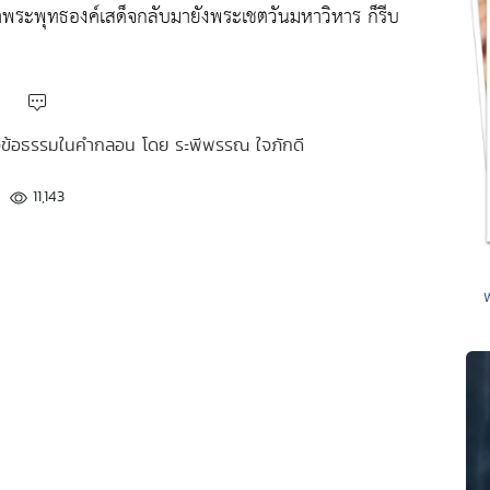
าพระพุทธองค์เสด็จกลับมายังพระเชตวันมหาวิหาร ก็รีบ
หัวข้อธรรมในคำกลอน โดย ระพีพรรณ ใจภักดี
11,143