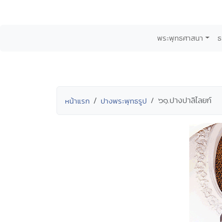
พระพุทธศาสนา
ธ
๖๑.ปางปาลิไลยก์
หน้าแรก
ปางพระพุทธรูป