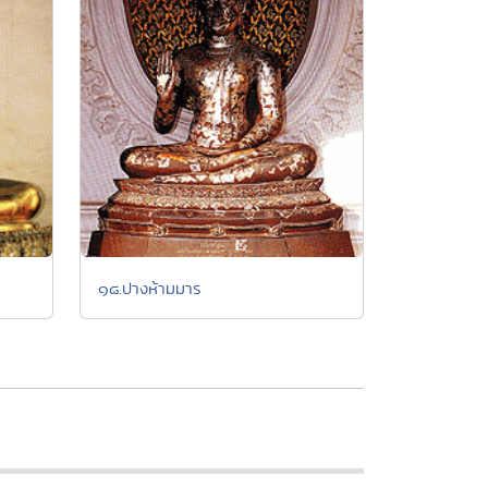
๑๘.ปางห้ามมาร