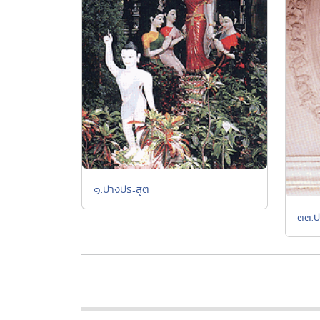
๑.ปางประสูติ
๓๓.ป