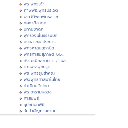
พระพุทธเจ้า
ภาพพระพุทธประวัติ
ประวัติพระพุทธสาวก
ทศชาติชาดก
นิทานชาดก
พุทธวจนในธรรมบท
มงคล ๓๘ ประการ
พุทธศาสนสุภาษิต
พุทธศาสนสุภาษิต ๖๒๑
สังเวชนียสถาน ๔ ตำบล
ปางพระพุทธรูป
พระพุทธรูปสำคัญ
พระพุทธศาสนาในไทย
ทำเนียบวัดไทย
พระอารามหลวง
ศาสนพิธี
อุปสมบทพิธี
วันสำคัญทางศาสนา