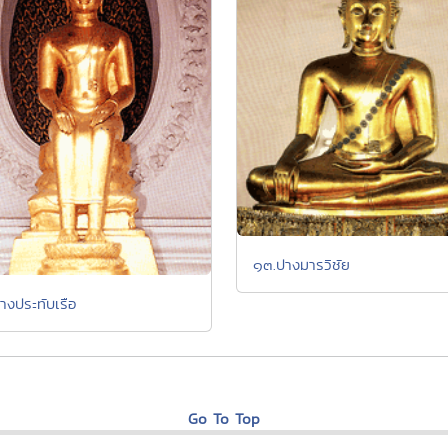
๑๓.ปางมารวิชัย
างประทับเรือ
Go To Top