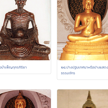
งบำเพ็ญทุกรกิริยา
๒๕.ปางปฐมเทศนาหรือปางแสด
ธรรมจักร