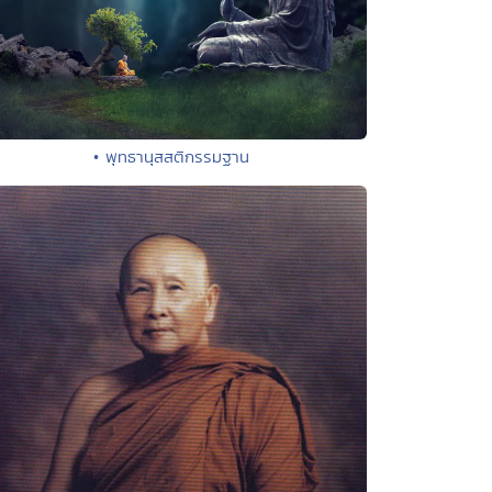
• พุทธานุสสติกรรมฐาน