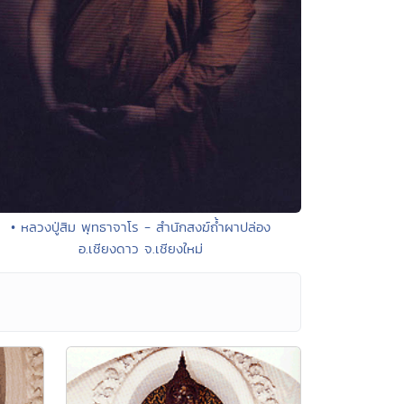
• หลวงปู่สิม พุทธาจาโร - สำนักสงฆ์ถ้ำผาปล่อง
อ.เชียงดาว จ.เชียงใหม่