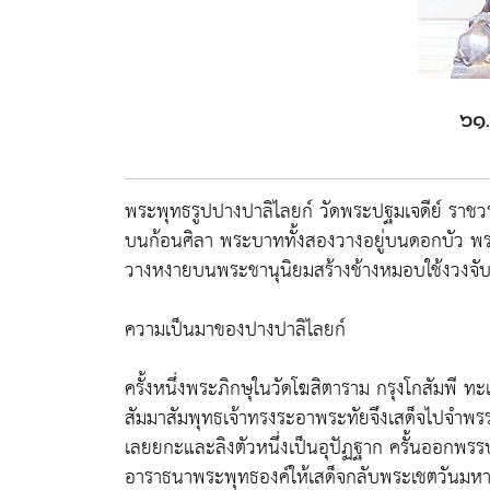
๖๑.
พระพุทธรูปปางปาลิไลยก์ วัดพระปฐมเจดีย์ ราชวร
บนก้อนศิลา พระบาททั้งสองวางอยู่บนดอกบัว พระ
วางหงายบนพระชานุนิยมสร้างช้างหมอบใช้งวงจับกร
ความเป็นมาของปางปาลิไลยก์
ครั้งหนึ่งพระภิกษุในวัดโฆสิตาราม กรุงโกสัมพี
สัมมาสัมพุทธเจ้าทรงระอาพระทัยจึงเสด็จไปจำพร
เลยยกะและลิงตัวหนึ่งเป็นอุปัฏฐาก ครั้นออกพ
อาราธนาพระพุทธองค์ให้เสด็จกลับพระเชตวันมหาว