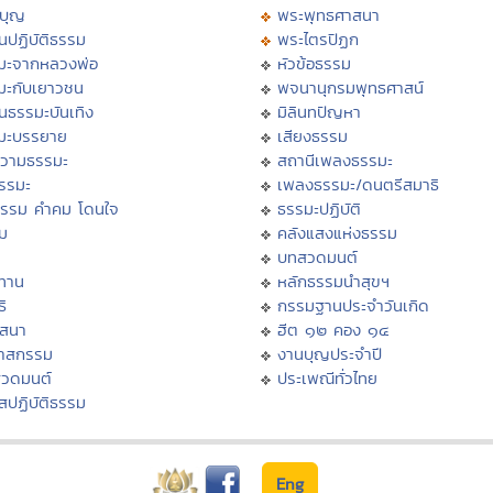
บุญ
พระพุทธศาสนา
นปฏิบัติธรรม
พระไตรปิฏก
มะจากหลวงพ่อ
หัวข้อธรรม
มะกับเยาวชน
พจนานุกรมพุทธศาสน์
นธรรมะบันเทิง
มิลินทปัญหา
มะบรรยาย
เสียงธรรม
วามธรรมะ
สถานีเพลงธรรมะ
ธรรมะ
เพลงธรรมะ/ดนตรีสมาธิ
ธรรม คำคม โดนใจ
ธรรมะปฏิบัติ
ม
คลังแสงแห่งธรรม
บทสวดมนต์
ทาน
หลักธรรมนำสุขฯ
ิ
กรรมฐานประจำวันเกิด
สสนา
ฮีต ๑๒ คอง ๑๔
วาสกรรม
งานบุญประจำปี
สวดมนต์
ประเพณีทั่วไทย
สปฏิบัติธรรม
Eng