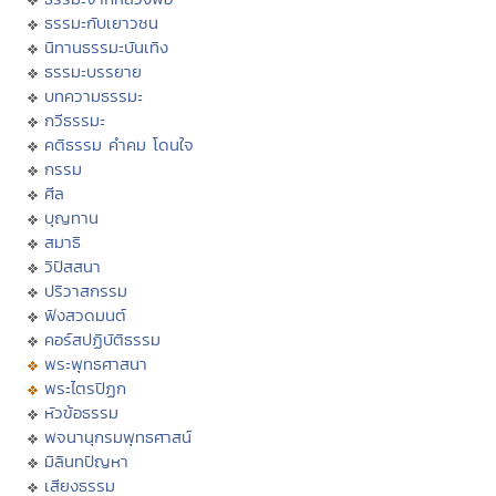
ธรรมะกับเยาวชน
นิทานธรรมะบันเทิง
ธรรมะบรรยาย
บทความธรรมะ
กวีธรรมะ
คติธรรม คำคม โดนใจ
กรรม
ศีล
บุญทาน
สมาธิ
วิปัสสนา
ปริวาสกรรม
ฟังสวดมนต์
คอร์สปฏิบัติธรรม
พระพุทธศาสนา
พระไตรปิฏก
หัวข้อธรรม
พจนานุกรมพุทธศาสน์
มิลินทปัญหา
เสียงธรรม