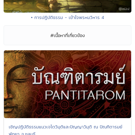
• การปฏิบัติธรรม - เข้าใจพรหมวิหาร 4
#เนื้อหาที่เกี่ยวข้อง
เชิญปฏิบัติธรรมแนวเจโตวิมุติและปัญญาวิมุติ ณ ปัณฑิตารมย์
พัทยา จ.ชลบุรี