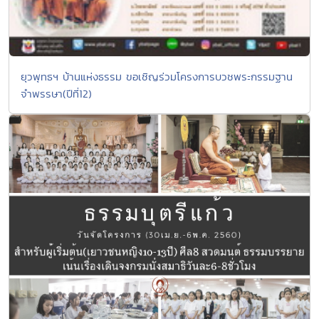
ยุวพุทธฯ บ้านแห่งธรรม ขอเชิญร่วมโครงการบวชพระกรรมฐาน
จำพรรษา(ปีที่12)