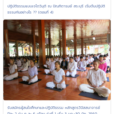
ปฏิบัติธรรมแบบเจโตวิมุติ ณ ปัณฑิตารมย์ สระบุรี เริ่มต้นปฏิบัติ
ธรรมกันอย่างไร ?? (ตอนที่ 4)
รับสมัครผู้สนใจศึกษาและปฏิบัติธรรม หลักสูตรวิปัสสนาจารย์
ปีละ 2 รุ่น ๆ ละ 6 เดือน รุ่นที่ 1 เริ่ม 3 มค.-30 มิย. 2560