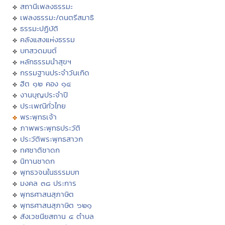
สถานีเพลงธรรมะ
เพลงธรรมะ/ดนตรีสมาธิ
ธรรมะปฏิบัติ
คลังแสงแห่งธรรม
บทสวดมนต์
หลักธรรมนำสุขฯ
กรรมฐานประจำวันเกิด
ฮีต ๑๒ คอง ๑๔
งานบุญประจำปี
ประเพณีทั่วไทย
พระพุทธเจ้า
ภาพพระพุทธประวัติ
ประวัติพระพุทธสาวก
ทศชาติชาดก
นิทานชาดก
พุทธวจนในธรรมบท
มงคล ๓๘ ประการ
พุทธศาสนสุภาษิต
พุทธศาสนสุภาษิต ๖๒๑
สังเวชนียสถาน ๔ ตำบล