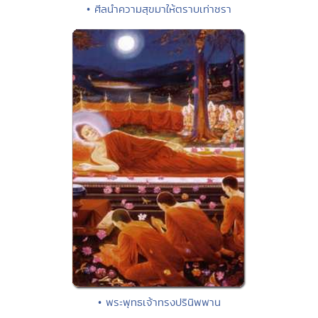
• ศีลนำความสุขมาให้ตราบเท่าชรา
• พระพุทธเจ้าทรงปรินิพพาน