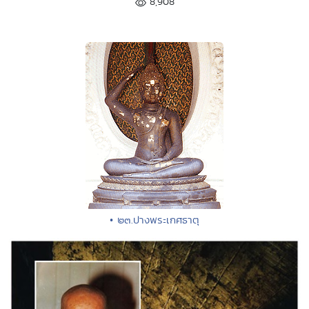
8,908
• ๒๓.ปางพระเกศธาตุ