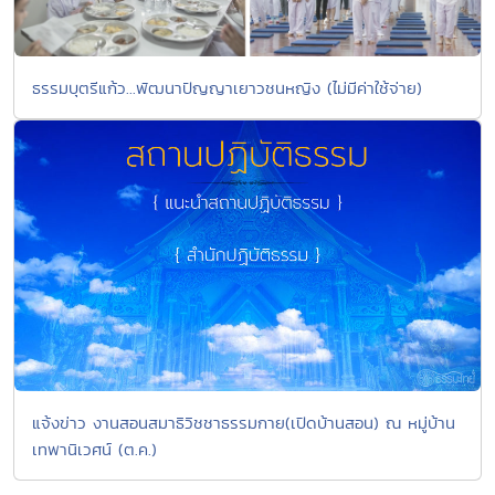
ธรรมบุตรีแก้ว...พัฒนาปัญญาเยาวชนหญิง (ไม่มีค่าใช้จ่าย)
แจ้งข่าว งานสอนสมาธิวิชชาธรรมกาย(เปิดบ้านสอน) ณ หมู่บ้าน
เทพานิเวศน์ (ต.ค.)