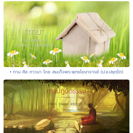
• ทาน ศีล ภาวนา โดย สมเด็จพระพุทธโฆษาจารย์ (ป.อ.ปยุตฺโต)