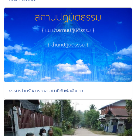
ธรรมะสำหรับฆารวาส สมาธิกับพ่อผ้าขาว