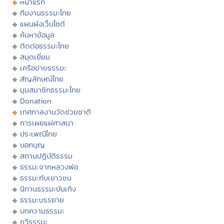
หน้าแรก
ทีมงานธรรมะไทย
แผนผังเว็บไซต์
ค้นหาข้อมูล
ติดต่อธรรมะไทย
สมุดเยี่ยม
เครือข่ายธรรมะ
สัญลักษณ์ไทย
มุมสมาชิกธรรมะไทย
Donation
เทศกาลงานวัดช่วยชาติ
การเผยแผ่ศาสนา
ประเพณีไทย
บอกบุญ
สถานปฏิบัติธรรม
ธรรมะจากหลวงพ่อ
ธรรมะกับเยาวชน
นิทานธรรมะบันเทิง
ธรรมะบรรยาย
บทความธรรมะ
กวีธรรมะ