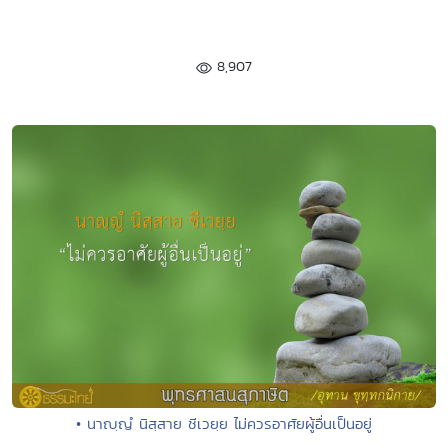
8,907
• นาญฺญํ นิสฺสาย ชีเวยฺย ไม่ควรอาศัยผู้อื่นเป็นอยู่