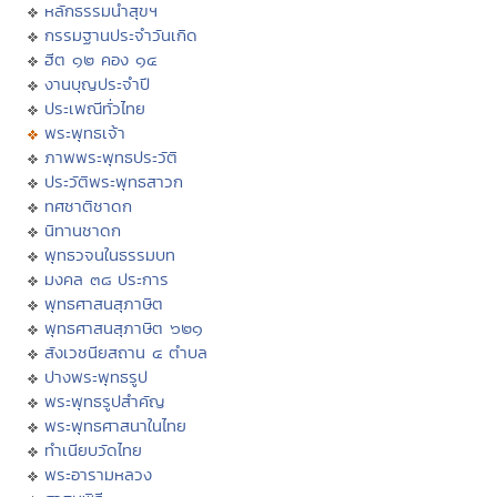
หลักธรรมนำสุขฯ
กรรมฐานประจำวันเกิด
ฮีต ๑๒ คอง ๑๔
งานบุญประจำปี
ประเพณีทั่วไทย
พระพุทธเจ้า
ภาพพระพุทธประวัติ
ประวัติพระพุทธสาวก
ทศชาติชาดก
นิทานชาดก
พุทธวจนในธรรมบท
มงคล ๓๘ ประการ
พุทธศาสนสุภาษิต
พุทธศาสนสุภาษิต ๖๒๑
สังเวชนียสถาน ๔ ตำบล
ปางพระพุทธรูป
พระพุทธรูปสำคัญ
พระพุทธศาสนาในไทย
ทำเนียบวัดไทย
พระอารามหลวง