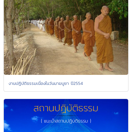
งานปฏิบัติธรรมเนื่องในวันมาฆบูชา ปี2554