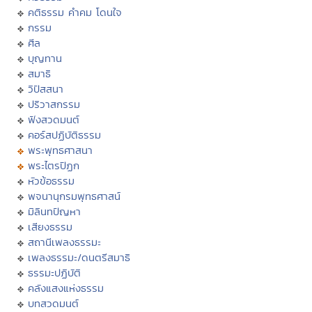
คติธรรม คำคม โดนใจ
กรรม
ศีล
บุญทาน
สมาธิ
วิปัสสนา
ปริวาสกรรม
ฟังสวดมนต์
คอร์สปฏิบัติธรรม
พระพุทธศาสนา
พระไตรปิฏก
หัวข้อธรรม
พจนานุกรมพุทธศาสน์
มิลินทปัญหา
เสียงธรรม
สถานีเพลงธรรมะ
เพลงธรรมะ/ดนตรีสมาธิ
ธรรมะปฏิบัติ
คลังแสงแห่งธรรม
บทสวดมนต์