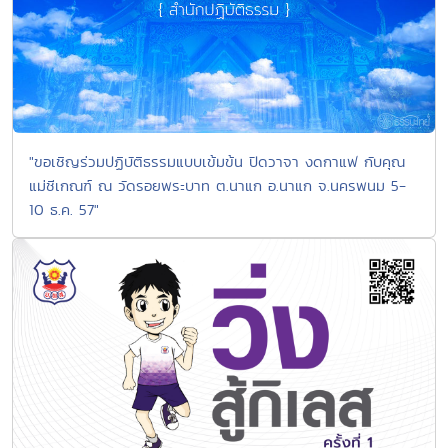
"ขอเชิญร่วมปฏิบัติธรรมแบบเข้มข้น ปิดวาจา งดกาแฟ กับคุณ
แม่ชีเกณฑ์ ณ วัดรอยพระบาท ต.นาแก อ.นาแก จ.นครพนม 5-
10 ธ.ค. 57"