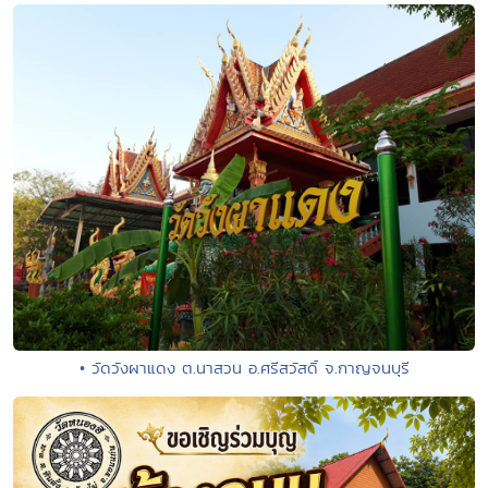
• วัดวังผาแดง ต.นาสวน อ.ศรีสวัสดิ์ จ.กาญจนบุรี