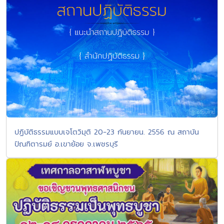
ปฏิบัติธรรมแบบเจโตวิมุติ 20-23 กันยายน. 2556 ณ สถาบัน
ปัณฑิตารมย์ อ.เขาย้อย จ.เพชรบุรี