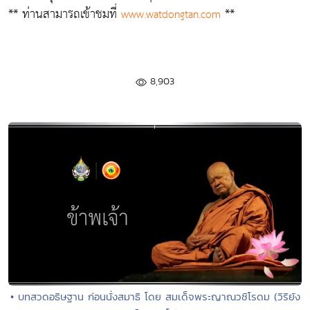
** ท่านสามารถเข้าชมที่
**
www.watdongtan.com
8,903
• บทสวดอธิษฐาน ก่อนนั่งสมาธิ โดย สมเด็จพระญาณวชิโรดม (วิริยัง