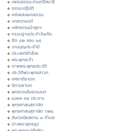
เพลงธรรมะ/ดนตรีสมาธิ
ธรรมะปฏิบัติ
คลังแสงแห่งธรรม
บทสวดมนต์
หลักธรรมนำสุขฯ
กรรมฐานประจำวันเกิด
ฮีต ๑๒ คอง ๑๔
งานบุญประจำปี
ประเพณีทั่วไทย
พระพุทธเจ้า
ภาพพระพุทธประวัติ
ประวัติพระพุทธสาวก
ทศชาติชาดก
นิทานชาดก
พุทธวจนในธรรมบท
มงคล ๓๘ ประการ
พุทธศาสนสุภาษิต
พุทธศาสนสุภาษิต ๖๒๑
สังเวชนียสถาน ๔ ตำบล
ปางพระพุทธรูป
พระพุทธรูปสำคัญ