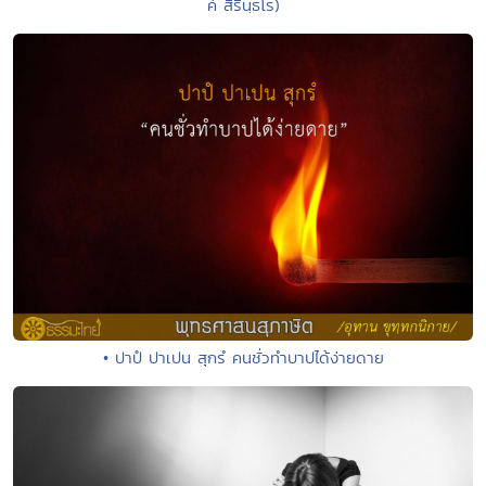
ค์ สิรินฺธโร)
• ปาปํ ปาเปน สุกรํ คนชั่วทำบาปได้ง่ายดาย