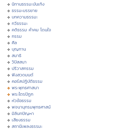
นิทานธรรมะบันเทิง
ธรรมะบรรยาย
บทความธรรมะ
กวีธรรมะ
คติธรรม คำคม โดนใจ
กรรม
ศีล
บุญทาน
สมาธิ
วิปัสสนา
ปริวาสกรรม
ฟังสวดมนต์
คอร์สปฏิบัติธรรม
พระพุทธศาสนา
พระไตรปิฏก
หัวข้อธรรม
พจนานุกรมพุทธศาสน์
มิลินทปัญหา
เสียงธรรม
สถานีเพลงธรรมะ