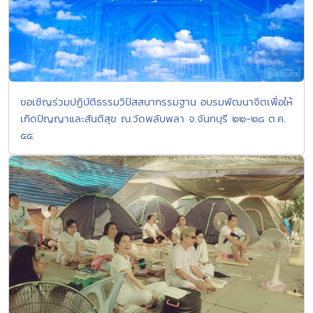
ขอเชิญร่วมปฏิบัติธรรมวิปัสสนากรรมฐาน อบรมพัฒนาจิตเพื่อให้
เกิดปัญญาและสันติสุข ณ.วัดพลับพลา จ.จันทบุรี ๒๒-๒๘ ต.ค.
๕๕