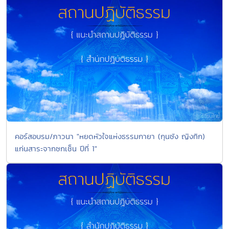
คอร์สอบรม/ภาวนา "หยดหัวใจแห่งธรรมกายา (กุนซัง ญิงทิก)
แก่นสาระจากซกเช็น ปีที่ 1"