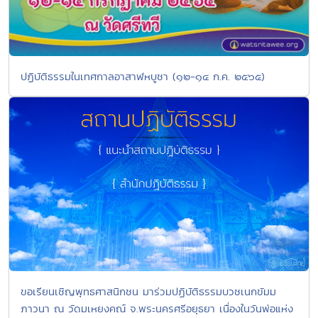
ปฏิบัติธรรมในเทศกาลอาสาฬหบูชา (๑๒-๑๔ ก.ค. ๒๕๖๕)
ขอเรียนเชิญพุทธศาสนิกชน มาร่วมปฏิบัติธรรมบวชเนกขัมม
ภาวนา ณ วัดมเหยงคณ์ จ.พระนครศรีอยุธยา เนื่องในวันพ่อแห่ง