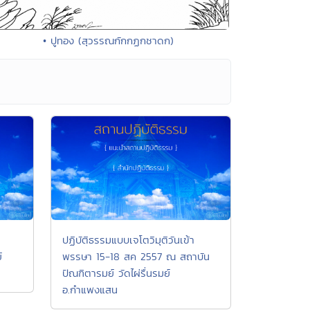
• ปูทอง (สุวรรณกักกฏกชาดก)
ปฏิบัติธรรมแบบเจโตวิมุติวันเข้า
์
พรรษา 15-18 สค 2557 ณ สถาบัน
ปัณฑิตารมย์ วัดไผ่รื่นรมย์
อ.กำแพงแสน