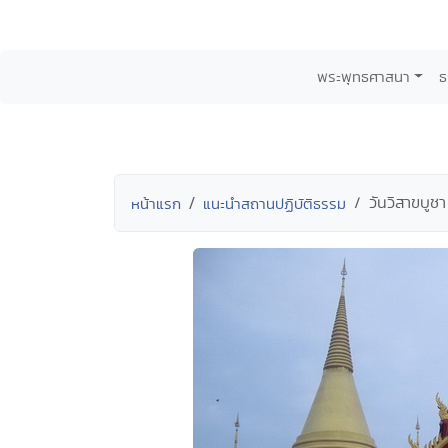
พระพุทธศาสนา
ธ
วันวิสาขบูช
หน้าแรก
แนะนำสถานปฏิบัติธรรม