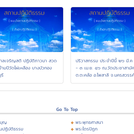
าลเจริญสติ ปฏิบัติภาวนา สวด
ปริวาสกรรม ประจำปีนี้ ๒๖ มี.ค
ข้ามปีวัดไผ่เหลือง บางบัวทอง
- ๓ เม.ย. ๕๖ ณ.วัดประชาสามัค
รี
ต.ตะคล้อ อ.ไพสาลี จ.นครสวรรค
Go To Top
บุญ
พระพุทธศาสนา
นปฏิบัติธรรม
พระไตรปิฏก