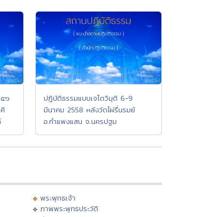
 ๕๖
ปฏิบัติธรรมแบบเจโตวิมุติ 6-9
คี
มีนาคม 2558 หลังวัดไผ่รื่นรมย์
์
อ.กำแพงแสน จ.นครปฐม
พระพุทธเจ้า
ภาพพระพุทธประวัติ