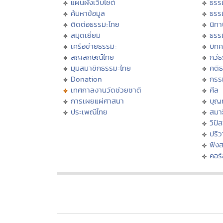
แผนผังเว็บไซต์
ธรร
ค้นหาข้อมูล
ธรร
ติดต่อธรรมะไทย
นิทา
สมุดเยี่ยม
ธรร
เครือข่ายธรรมะ
บทค
สัญลักษณ์ไทย
กวี
มุมสมาชิกธรรมะไทย
คติ
Donation
กรร
เทศกาลงานวัดช่วยชาติ
ศีล
การเผยแผ่ศาสนา
บุญ
ประเพณีไทย
สมาธ
วิปั
ปริ
ฟัง
คอร์