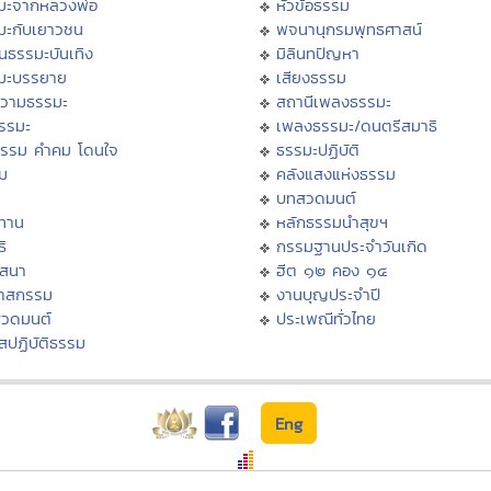
มะจากหลวงพ่อ
หัวข้อธรรม
มะกับเยาวชน
พจนานุกรมพุทธศาสน์
นธรรมะบันเทิง
มิลินทปัญหา
มะบรรยาย
เสียงธรรม
วามธรรมะ
สถานีเพลงธรรมะ
ธรรมะ
เพลงธรรมะ/ดนตรีสมาธิ
ธรรม คำคม โดนใจ
ธรรมะปฏิบัติ
ม
คลังแสงแห่งธรรม
บทสวดมนต์
ทาน
หลักธรรมนำสุขฯ
ิ
กรรมฐานประจำวันเกิด
สสนา
ฮีต ๑๒ คอง ๑๔
วาสกรรม
งานบุญประจำปี
สวดมนต์
ประเพณีทั่วไทย
สปฏิบัติธรรม
Eng