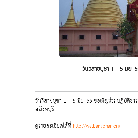
วันวิสาขบูชา 1 - 5 มิย. 
วันวิสาขบูชา 1 – 5 มิย. 55 ขอเชิญร่วมปฏิบัติธร
จ.สิงห์บุรี
ดูรายละเอียดได้ที่
http://watbangphan.org