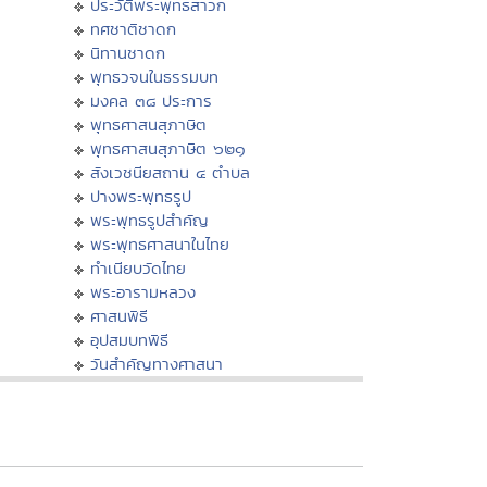
ประวัติพระพุทธสาวก
ทศชาติชาดก
นิทานชาดก
พุทธวจนในธรรมบท
มงคล ๓๘ ประการ
พุทธศาสนสุภาษิต
พุทธศาสนสุภาษิต ๖๒๑
สังเวชนียสถาน ๔ ตำบล
ปางพระพุทธรูป
พระพุทธรูปสำคัญ
พระพุทธศาสนาในไทย
ทำเนียบวัดไทย
พระอารามหลวง
ศาสนพิธี
อุปสมบทพิธี
วันสำคัญทางศาสนา