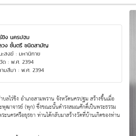
ไร่ขิง นครปฐม
วง ชั้นตรี ชนิดสามัญ
ณะสงฆ์ : มหานิกาย
งวัด : พ.ศ. 2394
งคามสีมา : พ.ศ. 2394
ีน ตำบลไร่ขิง อำเภอสามพราน จังหวัดนครปฐม สร้างขึ้นเมื่อ
พุฒาจารย์ (พุก) ซึ่งขณะนั้นดำรงสมณศักดิ์เป็นพระธรรม
พระนครศรีอยุธยา ท่านได้กลับมาสร้างวัดที่บ้านเกิดของท่าน