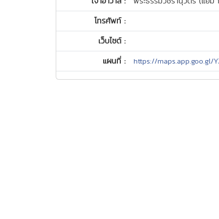
เจ้าอาวาส :
พระธรรมวชิรานุวัตร (แย้ม ก
โทรศัพท์ :
เว็บไซต์ :
แผนที่ :
https://maps.app.goo.g