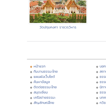
วัดปทุมคงคา ราชวรวิหาร
หน้าแรก
บอก
ทีมงานธรรมะไทย
สถา
แผนผังเว็บไซต์
ธรร
ค้นหาข้อมูล
ธรร
ติดต่อธรรมะไทย
นิทา
สมุดเยี่ยม
ธรร
เครือข่ายธรรมะ
บทค
สัญลักษณ์ไทย
กวี