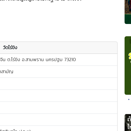
วัดไร่ขิง
าจีน ต.ไร่ขิง อ.สามพราน นครปฐม 73210
ิดสามัญ
•