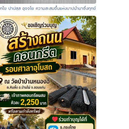
ุกโข ปาปสฺส อุจจโย ความสะสมขึ้นแห่งบาปนำมาซึ่งทุกข์