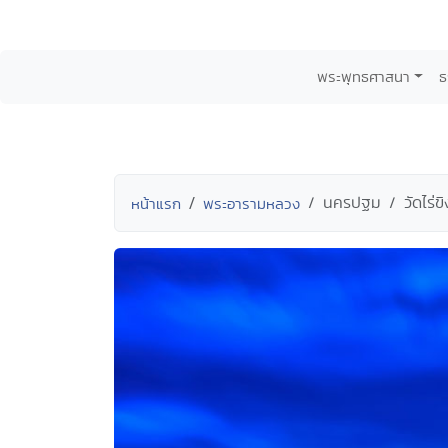
พระพุทธศาสนา
ธ
นครปฐม
วัดไร่ขิ
หน้าแรก
พระอารามหลวง