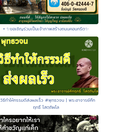
• ✨ขอเชิญร่วมเป็นเจ้าภาพสร้างถนนคอนกรีต✨
 วิธีทำให้กรรมดีส่งผลเร็ว #พุทธวจน | พระอาจารย์คึก
ฤทธิ์ โสตฺถิผโล