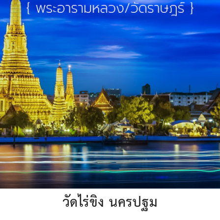
วัดไร่ขิง นครปฐม