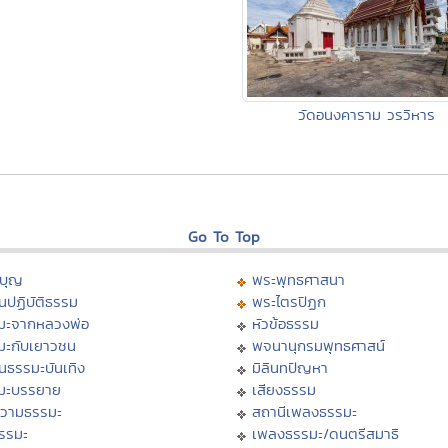
วัดอนงคาราม วรวิหาร
Go To Top
บุญ
พระพุทธศาสนา
นปฏิบัติธรรม
พระไตรปิฏก
มะจากหลวงพ่อ
หัวข้อธรรม
มะกับเยาวชน
พจนานุกรมพุทธศาสน์
นธรรมะบันเทิง
มิลินทปัญหา
มะบรรยาย
เสียงธรรม
วามธรรมะ
สถานีเพลงธรรมะ
ธรรมะ
เพลงธรรมะ/ดนตรีสมาธิ