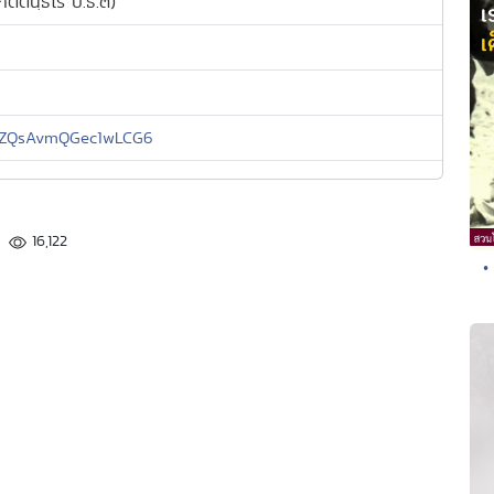
ิตตินฺธโร ป.ธ.๓)
l/YZQsAvmQGec1wLCG6
16,122
•