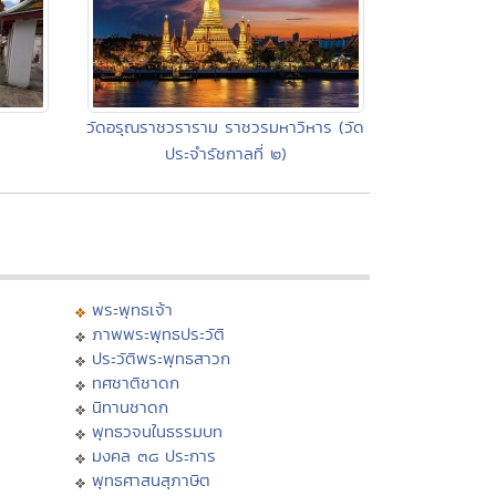
วัดอรุณราชวราราม ราชวรมหาวิหาร (วัด
ประจำรัชกาลที่ ๒)
พระพุทธเจ้า
ภาพพระพุทธประวัติ
ประวัติพระพุทธสาวก
ทศชาติชาดก
นิทานชาดก
พุทธวจนในธรรมบท
มงคล ๓๘ ประการ
พุทธศาสนสุภาษิต