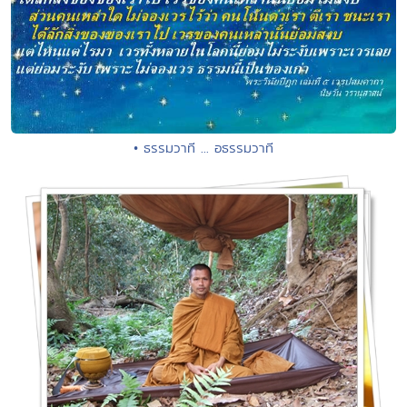
• ธรรมวาที ... อธรรมวาที