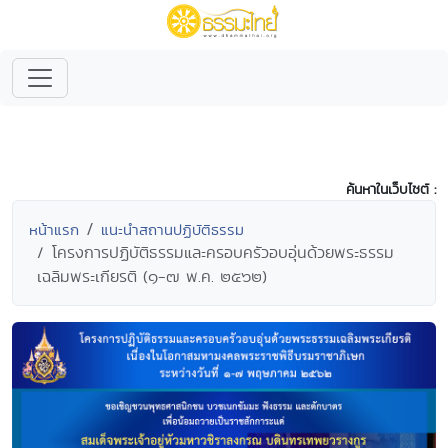
ค้นหาในเว็บไซต์ :
หน้าแรก
แนะนำสถานปฏิบัติธรรม
โครงการปฏิบัติธรรมและครอบครัวอบอุ่นด้วยพระธรรม
เฉลิมพระเกียรติ (๑-๗ พ.ค. ๒๕๖๒)