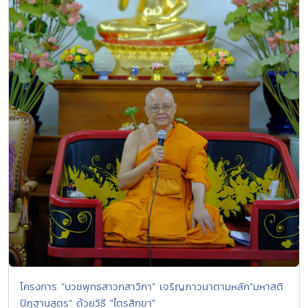
โครงการ “บวชพุทธสาวกสาวิกา” เจริญภาวนาตามหลัก“มหาสติ
ปัฏฐานสูตร” ด้วยวิธี "ไตรสิกขา"