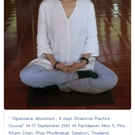
“ Vipassana Jetovimut ; 4 days Dhamma Practice
Course” 14-17 September 2561 At Pantitarom Moo 5, Phu
Kham Chan, Phra Phutthabat, Saraburi, Thailand.