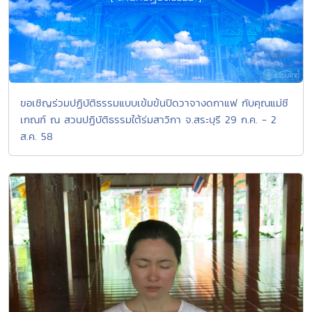
ขอเชิญร่วมปฏิบัติธรรมแบบเข้มข้นปิดวาจางดกาแฟ กับคุณแม่ชี
เกณฑ์ ณ สวนปฏิบัติธรรมใต้ร่มสาวิกา จ.สระบุรี 29 ก.ค. - 2
ส.ค. 58