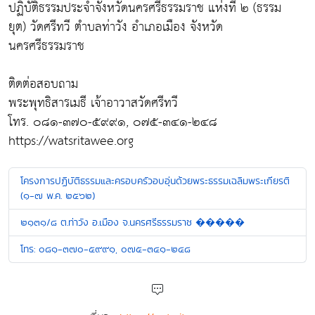
ปฏิบัติธรรมประจำจังหวัดนครศรีธรรมราช แห่งที่ ๒ (ธรรม
ยุต) วัดศรีทวี ตำบลท่าวัง อำเภอเมือง จังหวัด
นครศรีธรรมราช
ติดต่อสอบถาม
พระพุทธิสารเมธี เจ้าอาวาสวัดศรีทวี
โทร. ๐๘๑-๓๗๐-๕๙๙๑, ๐๗๕-๓๔๑-๒๔๘
https://watsritawee.org
โครงการปฏิบัติธรรมและครอบครัวอบอุ่นด้วยพระธรรมเฉลิมพระเกียรติ
(๑-๗ พ.ค. ๒๕๖๒)
๒๑๓๑/๘ ต.ท่าวัง อ.เมือง จ.นครศรีธรรมราช �����
โทร: ๐๘๑-๓๗๐-๕๙๙๑, ๐๗๕-๓๔๑-๒๔๘