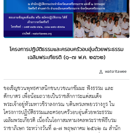
โครงการปฏิบัติธรรมและครอบครัวอบอุ่นด้วยพระธรรม
เฉลิมพระเกียรติ (๑-๗ พ.ค. ๒๕๖๒)
watsritawee
ขอเชิญชวนพุทธศาสนิกชนบวชเนกขัมมะ ฟังธรรม และ
ตักบาตร เพื่อน้อมถวายเป็นราชสักการะแด่สมเด็จ
พระเจ้าอยู่หัวมหาวชิราลงกรณ บดินทรเทพยวรางกูร ใน
โครงการปฏิบัติธรรมและครอบครัวอบอุ่นด้วยพระธรรม
เฉลิมพระเกียรติ เนื่องในโอกาสมหามงคลพระราชพิธีบรม
ราชาภิเษก ระหว่างวันที่ ๑-๗ พฤษภาคม ๒๕๖๒ ณ สำนัก