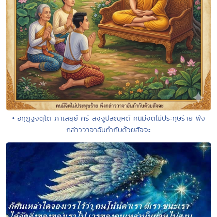
• อทุฏฺฐจิตฺโต ภาเสยฺยํ คิรํ สจฺจูปสญฺหิตํ คนมีจิตไม่ประทุษร้าย พึง
กล่าววาจาอันกำกับด้วยสัจจะ