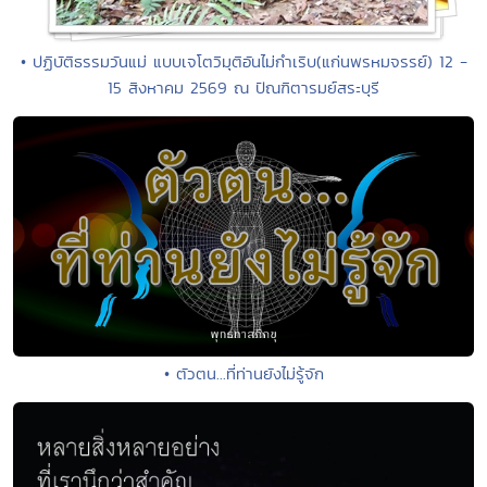
• ปฏิบัติธรรมวันแม่ แบบเจโตวิมุติอันไม่กำเริบ(แก่นพรหมจรรย์) 12 -
15 สิงหาคม 2569 ณ ปัณฑิตารมย์สระบุรี
• ตัวตน...ที่ท่านยังไม่รู้จัก