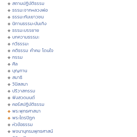
สถานปฏิบัติธรรม
ธรรมะจากหลวงพ่อ
ธรรมะกับเยาวชน
นิทานธรรมะบันเทิง
ธรรมะบรรยาย
บทความธรรมะ
กวีธรรมะ
คติธรรม คำคม โดนใจ
กรรม
ศีล
บุญทาน
สมาธิ
วิปัสสนา
ปริวาสกรรม
ฟังสวดมนต์
คอร์สปฏิบัติธรรม
พระพุทธศาสนา
พระไตรปิฏก
หัวข้อธรรม
พจนานุกรมพุทธศาสน์