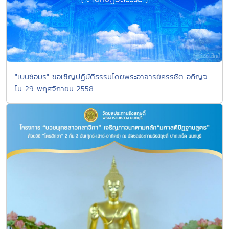
"เบนซ์อมร" ขอเชิญปฏิบัติธรรมโดยพระอาจารย์ครรชิต อกิญจ
โน 29 พฤศจิกายน 2558