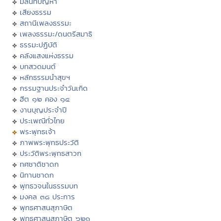
มิลินทปัญหา
เสียงธรรม
สถานีเพลงธรรมะ
เพลงธรรมะ/ดนตรีสมาธิ
ธรรมะปฏิบัติ
คลังแสงแห่งธรรม
บทสวดมนต์
หลักธรรมนำสุขฯ
กรรมฐานประจำวันเกิด
ฮีต ๑๒ คอง ๑๔
งานบุญประจำปี
ประเพณีทั่วไทย
พระพุทธเจ้า
ภาพพระพุทธประวัติ
ประวัติพระพุทธสาวก
ทศชาติชาดก
นิทานชาดก
พุทธวจนในธรรมบท
มงคล ๓๘ ประการ
พุทธศาสนสุภาษิต
พุทธศาสนสุภาษิต ๖๒๑