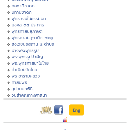
ทศชาติชาดก
นิทานชาดก
พุทธวจนในธรรมบท
มงคล ๓๘ ประการ
พุทธศาสนสุภาษิต
พุทธศาสนสุภาษิต ๖๒๑
สังเวชนียสถาน ๔ ตำบล
ปางพระพุทธรูป
พระพุทธรูปสำคัญ
พระพุทธศาสนาในไทย
ทำเนียบวัดไทย
พระอารามหลวง
ศาสนพิธี
อุปสมบทพิธี
วันสำคัญทางศาสนา
Eng