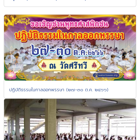
ปฏิบัติธรรมในกาลออกพรรษา (๒๗-๓๐ ต.ค. ๒๕๖๖)