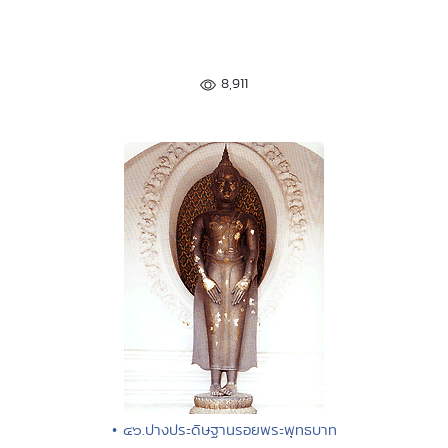
8,911
• ๔๖.ปางประดิษฐานรอยพระพุทธบาท