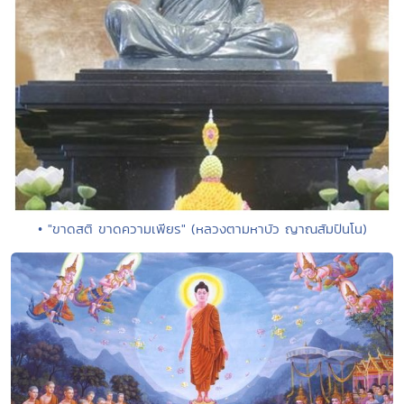
• "ขาดสติ ขาดความเพียร" (หลวงตามหาบัว ญาณสัมปันโน)