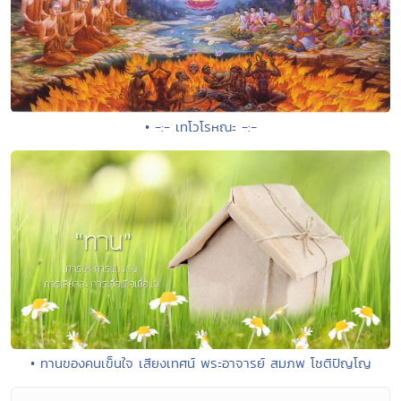
• -:- เทโวโรหณะ -:-
• ทานของคนเข็นใจ เสียงเทศน์ พระอาจารย์ สมภพ โชติปัญโญ