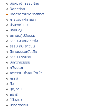
มุมสมาชิกธรรมะไทย
Donation
เทศกาลงานวัดช่วยชาติ
การเผยแผ่ศาสนา
ประเพณีไทย
บอกบุญ
สถานปฏิบัติธรรม
ธรรมะจากหลวงพ่อ
ธรรมะกับเยาวชน
นิทานธรรมะบันเทิง
ธรรมะบรรยาย
บทความธรรมะ
กวีธรรมะ
คติธรรม คำคม โดนใจ
กรรม
ศีล
บุญทาน
สมาธิ
วิปัสสนา
ปริวาสกรรม