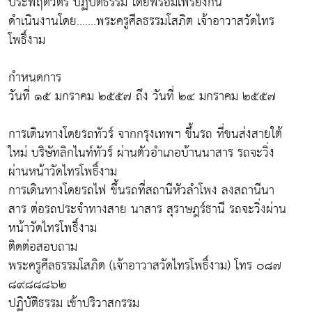
ประพฤติวัตร ปฏิบัติธรรม โดยพร้อมเพรียงกัน
ดำเนินงานโดย.......พระครูศีลธรรมโสภิต เจ้าอาวาสวัดไทร
โพธิ์งาม
กำหนดการ
วันที่ ๑๕ มกราคม ๒๕๕๗ ถึง วันที่ ๒๔ มกราคม ๒๕๕๗
การเดินทางโดยรถทัวร์ จากกรุงเทพฯ ขึ้นรถ ที่ขนส่งสายใต้
ใหม่ บริษัทลิกไนท์ทัวร์ ผ่านตัวอำเภอบ้านนาสาร รถจะวิ่ง
ผ่านหน้าวัดไทรโพธิ์งาม
การเดินทางโดยรถไฟ ขึ้นรถที่สถานีหัวลำโพง ลงสถานีนา
สาร ต่อรถประจำทางสาย นาสาร สุราษฎร์ธานี รถจะวิ่งผ่าน
หน้าวัดไทรโพธิ์งาม
ติดต่อสอบถาม
พระครูศีลธรรมโสภิต (เจ้าอาวาสวัดไทรโพธิ์งาม) โทร ๐๘๗
๘๙๘๘๘๖๒
ปฏิบัติธรรม เข้าปริวาสกรรม