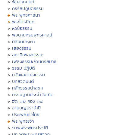
ฟังสวดมนต์
คอร์สปฏิบัติธรรม
พระพุทธศาสนา
พระไตรปิฏก
หัวข้อธรรม
พจนานุกรมพุทธศาสน์
มิลินทปัญหา
เสียงธรรม
สถานีเพลงธรรมะ
เพลงธรรมะ/ดนตรีสมาธิ
ธรรมะปฏิบัติ
คลังแสงแห่งธรรม
บทสวดมนต์
หลักธรรมนำสุขฯ
กรรมฐานประจำวันเกิด
ฮีต ๑๒ คอง ๑๔
งานบุญประจำปี
ประเพณีทั่วไทย
พระพุทธเจ้า
ภาพพระพุทธประวัติ
ประวัติพระพุทธสาวก