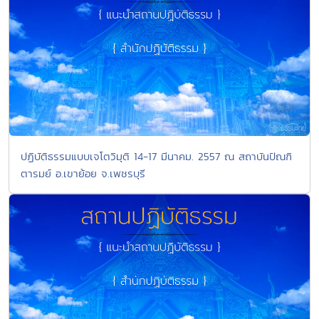
ปฏิบัติธรรมแบบเจโตวิมุติ 14-17 มีนาคม. 2557 ณ สถาบันปัณฑิ
ตารมย์ อ.เขาย้อย จ.เพชรบุรี