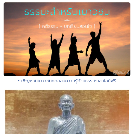
• เชิญชวนเยาวชนทดสอบความรู้ด้านธรรมะออนไลน์ฟรี