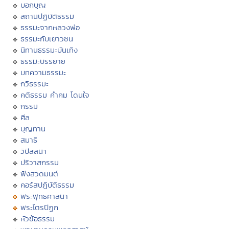
บอกบุญ
สถานปฏิบัติธรรม
ธรรมะจากหลวงพ่อ
ธรรมะกับเยาวชน
นิทานธรรมะบันเทิง
ธรรมะบรรยาย
บทความธรรมะ
กวีธรรมะ
คติธรรม คำคม โดนใจ
กรรม
ศีล
บุญทาน
สมาธิ
วิปัสสนา
ปริวาสกรรม
ฟังสวดมนต์
คอร์สปฏิบัติธรรม
พระพุทธศาสนา
พระไตรปิฏก
หัวข้อธรรม