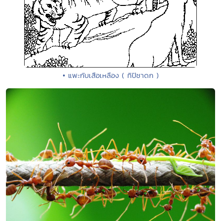
• แพะกับเสือเหลือง ( ทิปิชาดก )