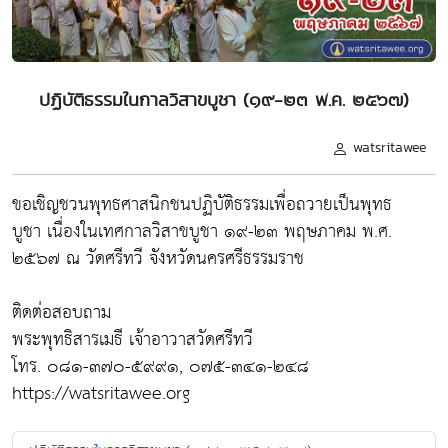
ปฏิบัติธรรมในกาลวิสาขบูชา (๑๙-๒๓ พ.ค. ๒๕๖๗)
watsritawee
ขอเชิญชวนพุทธศาสนิกชนปฏิบัติธรรมเพื่อถวายเป็นพุทธ
บูชา เนื่องในเทศกาลวิสาขบูชา ๑๙-๒๓ พฤษภาคม พ.ศ.
๒๕๖๗ ณ วัดศรีทวี จังหวัดนครศรีธรรมราช
ติดต่อสอบถาม
พระพุทธิสารเมธี เจ้าอาวาสวัดศรีทวี
โทร. ๐๘๑-๓๗๐-๕๙๙๑, ๐๗๕-๓๔๑-๒๔๘
https://watsritawee.org