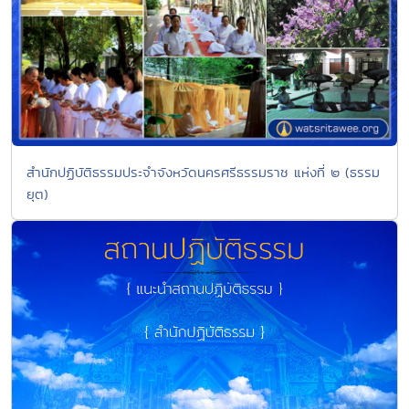
สำนักปฏิบัติธรรมประจำจังหวัดนครศรีธรรมราช แห่งที่ ๒ (ธรรม
ยุต)