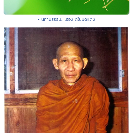
• นิทานธรรมะ เรื่อง ดีในมดแดง