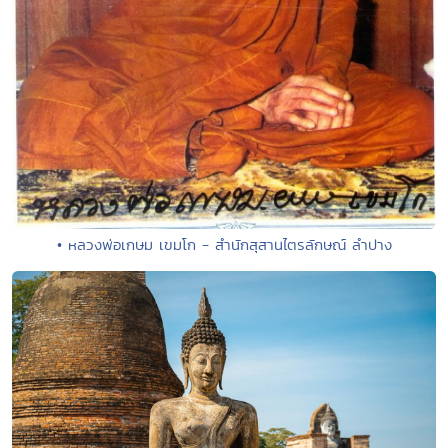
• หลวงพ่อเกษม เขมโก - สำนักสุสานไตรลักษณ์ ลำปาง