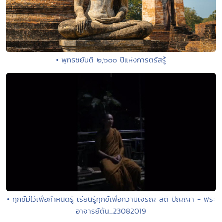
• พุทธชยันตี ๒,๖๐๐ ปีแห่งการตรัสรู้
• ทุกข์มีไว้เพื่อกำหนดรู้ เรียนรู้ทุกข์เพื่อความเจริญ สติ ปัญญา - พระ
อาจารย์ต้น_23082019