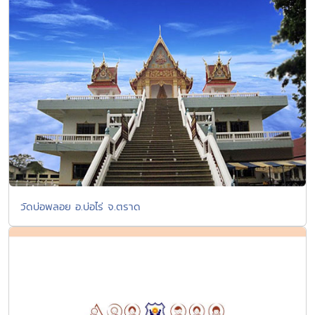
วัดบ่อพลอย อ.บ่อไร่ จ.ตราด