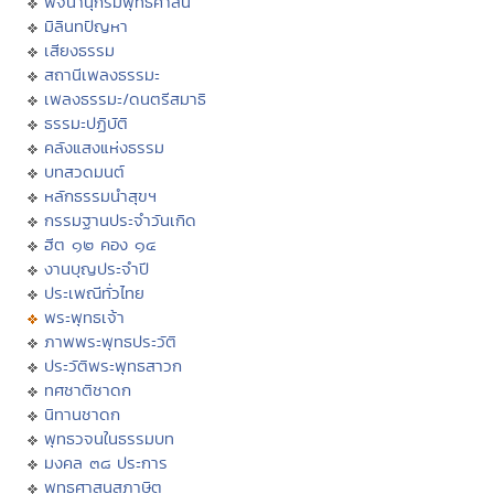
พจนานุกรมพุทธศาสน์
มิลินทปัญหา
เสียงธรรม
สถานีเพลงธรรมะ
เพลงธรรมะ/ดนตรีสมาธิ
ธรรมะปฏิบัติ
คลังแสงแห่งธรรม
บทสวดมนต์
หลักธรรมนำสุขฯ
กรรมฐานประจำวันเกิด
ฮีต ๑๒ คอง ๑๔
งานบุญประจำปี
ประเพณีทั่วไทย
พระพุทธเจ้า
ภาพพระพุทธประวัติ
ประวัติพระพุทธสาวก
ทศชาติชาดก
นิทานชาดก
พุทธวจนในธรรมบท
มงคล ๓๘ ประการ
พุทธศาสนสุภาษิต