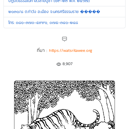
ปฏิบัติธรรมในกาลวิสาขบูชา (๑๙-๒๓ พ.ค. ๒๕๖๗)
๒๑๓๑/๘ ต.ท่าวัง อ.เมือง จ.นครศรีธรรมราช �����
โทร: ๐๘๑-๓๗๐-๕๙๙๑, ๐๗๕-๓๔๑-๒๔๘
ที่มา :
https://watsritawee.org
8,907