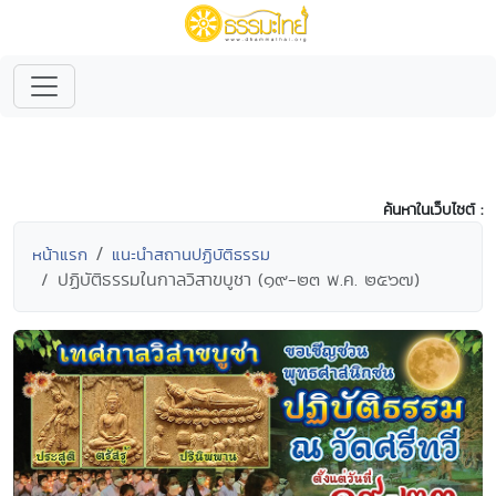
ค้นหาในเว็บไซต์ :
หน้าแรก
แนะนำสถานปฏิบัติธรรม
ปฏิบัติธรรมในกาลวิสาขบูชา (๑๙-๒๓ พ.ค. ๒๕๖๗)