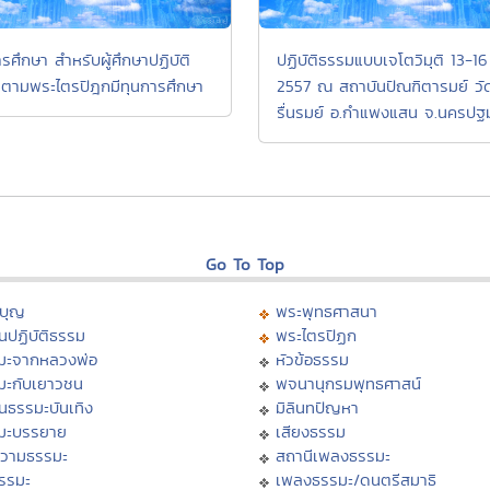
รศึกษา สำหรับผู้ศึกษาปฏิบัติ
ปฏิบัติธรรมแบบเจโตวิมุติ 13-16 
ตามพระไตรปิฎกมีทุนการศึกษา
2557 ณ สถาบันปัณฑิตารมย์ วัด
รื่นรมย์ อ.กำแพงแสน จ.นครปฐ
Go To Top
บุญ
พระพุทธศาสนา
นปฏิบัติธรรม
พระไตรปิฏก
มะจากหลวงพ่อ
หัวข้อธรรม
มะกับเยาวชน
พจนานุกรมพุทธศาสน์
นธรรมะบันเทิง
มิลินทปัญหา
มะบรรยาย
เสียงธรรม
วามธรรมะ
สถานีเพลงธรรมะ
ธรรมะ
เพลงธรรมะ/ดนตรีสมาธิ