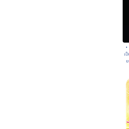
•
เป
ย