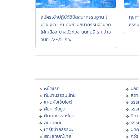
สมัครเข้าปฏิบัติวิปัสสนากรรมฐาน (
ทุนกา
มาฆบูชา) ณ ศุนย์วิปัสนากรรมฐานวัด
ธรรม
ไผ่เหลือง บางบัวทอง นนทบุรี ระหว่าง
วันที่ 22-25 ก.พ.
หน้าแรก
บอก
ทีมงานธรรมะไทย
สถา
แผนผังเว็บไซต์
ธรร
ค้นหาข้อมูล
ธรร
ติดต่อธรรมะไทย
นิทา
สมุดเยี่ยม
ธรร
เครือข่ายธรรมะ
บทค
สัญลักษณ์ไทย
กวี