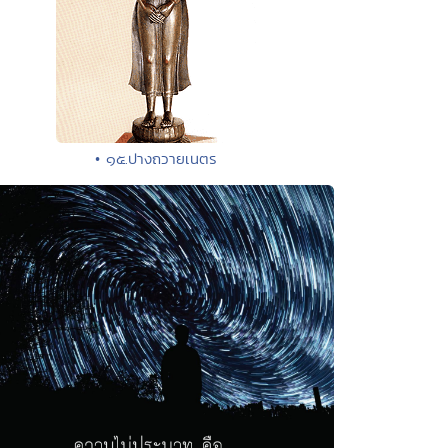
• ๑๕.ปางถวายเนตร