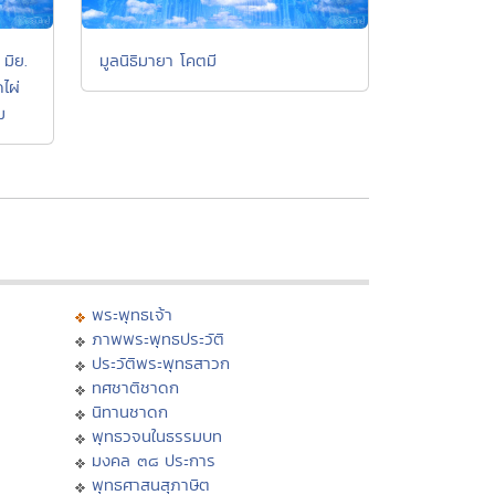
มิย.
มูลนิธิมายา โคตมี
ไผ่
ม
พระพุทธเจ้า
ภาพพระพุทธประวัติ
ประวัติพระพุทธสาวก
ทศชาติชาดก
นิทานชาดก
พุทธวจนในธรรมบท
มงคล ๓๘ ประการ
พุทธศาสนสุภาษิต