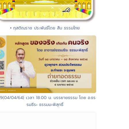
• กุสติณราช ประพันธ์โดย สืบ ธรรมไทย
89(04/04/64) เวลา 18.00 น. บรรยายธรรม โดย อ.ธร
รมธีระ ธรรมมะพิสุทธิ์