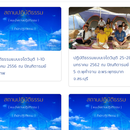
ปฏิบัติธรรมแบบเจโตวิมุติ 25-2
ัติธรรมแบบเจโตวิมุติ 1-10
มกราคม 2562 ณ ปัณฑิตารมย์ ห
าคม 2556 ณ ปัณฑิตารมย์
5 ต.พุคำจาน อ.พระพุทธบาท
เทพ
จ.สระบุรี