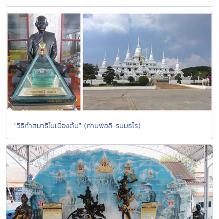
"วิธีทำสมาธิในเบื้องต้น" (ท่านพ่อลี ธมฺมธโร)