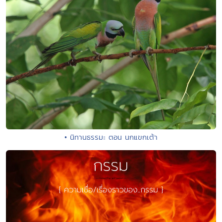
• นิทานธรรมะ ตอน นกแขกเต้า