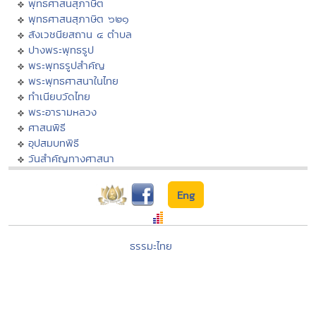
พุทธศาสนสุภาษิต
พุทธศาสนสุภาษิต ๖๒๑
สังเวชนียสถาน ๔ ตำบล
ปางพระพุทธรูป
พระพุทธรูปสำคัญ
พระพุทธศาสนาในไทย
ทำเนียบวัดไทย
พระอารามหลวง
ศาสนพิธี
อุปสมบทพิธี
วันสำคัญทางศาสนา
Eng
ธรรมะไทย