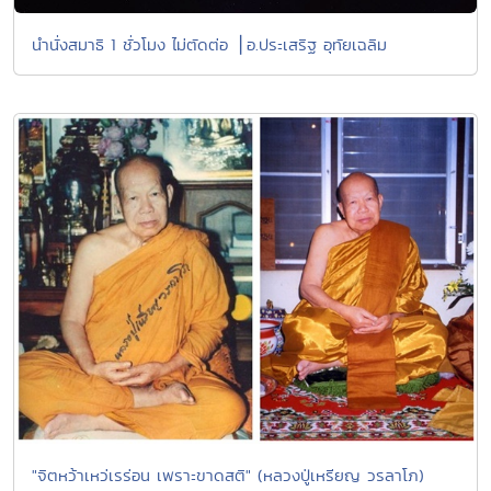
นำนั่งสมาธิ 1 ชั่วโมง ไม่ตัดต่อ ⎪อ.ประเสริฐ อุทัยเฉลิม
"จิตหว้าเหว่เรร่อน เพราะขาดสติ" (หลวงปู่เหรียญ วรลาโภ)