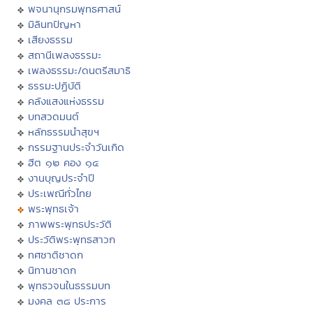
พจนานุกรมพุทธศาสน์
มิลินทปัญหา
เสียงธรรม
สถานีเพลงธรรมะ
เพลงธรรมะ/ดนตรีสมาธิ
ธรรมะปฏิบัติ
คลังแสงแห่งธรรม
บทสวดมนต์
หลักธรรมนำสุขฯ
กรรมฐานประจำวันเกิด
ฮีต ๑๒ คอง ๑๔
งานบุญประจำปี
ประเพณีทั่วไทย
พระพุทธเจ้า
ภาพพระพุทธประวัติ
ประวัติพระพุทธสาวก
ทศชาติชาดก
นิทานชาดก
พุทธวจนในธรรมบท
มงคล ๓๘ ประการ