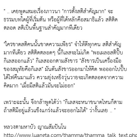
" .. เคยพูดเสมอเรื่องภาวนา
"การตั้งสติสำคัญมาก"
จะ
ธรรมบทใดผู้ที่เริ่มต้น หรือผู้ที่ได้หลักคือสมาธิแล้ว สติติด
ตลอด สติเป็นพื้นฐานสำคัญมากทีเดียว
"ใครขาดสติคนนั้นขาดความเพียร"
จำให้ดีทุกคน สติสำคัญ
มากทีเดียว สติติดตลอดๆ นี้กิเลสจะไม่เกิด "พอเผลอสติปั๊บ
กิเลสออกแล้ว" กิเลสออกตามสังขาร
"สังขารเป็นเครื่องมือ
ของสมุทัยคือกิเลส"
มันดันสังขารออกมาให้คิด พอออกไปปั๊บ
ได้ไฟคืนมาแล้ว ความยุ่งเหยิงวุ่นวายจะเกิดตลอดจากความ
คิดมาก
"เมื่อมีสติแล้วมันจะไม่ออก"
เพราะฉะนั้น จึงกล้าพูดได้ว่า
"กิเลสจะหนาขนาดไหนก็ตาม
ถ้าสติมีอยู่แล้วแข็งแกร่งแล้วจะออกไม่ได้"
ว่างั้นเลย .. "
หลวงตามหาบัว ญาณสัมปันโน
http://www.luangta.com/thamma/thamma_talk_text.ph