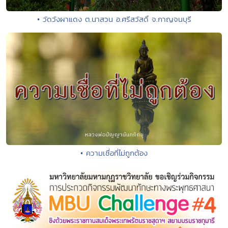
• วัดวังผาแดง ต.นาสวน อ.ศรีสวัสดิ์ จ.กาญจนบุรี
• ความเชื่อที่ไม่ถูกต้อง