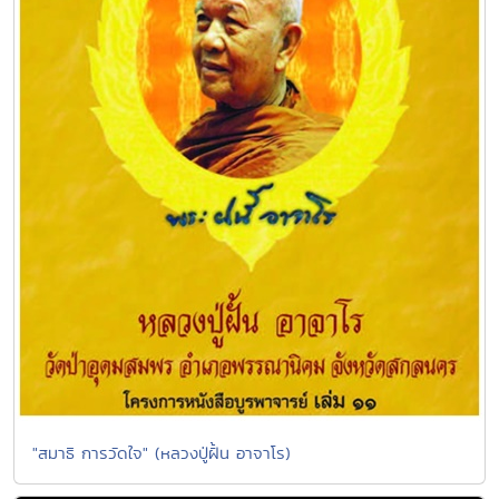
"สมาธิ การวัดใจ" (หลวงปู่ฝั้น อาจาโร)