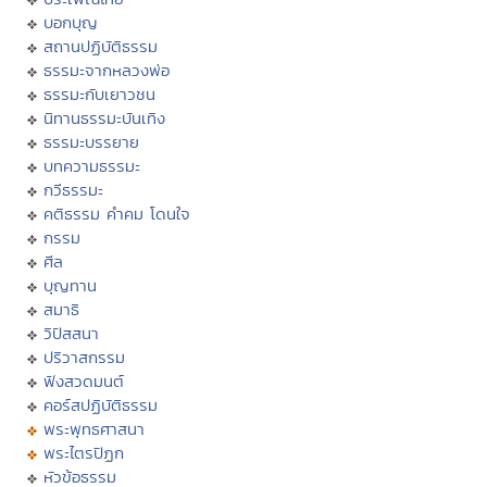
บอกบุญ
สถานปฏิบัติธรรม
ธรรมะจากหลวงพ่อ
ธรรมะกับเยาวชน
นิทานธรรมะบันเทิง
ธรรมะบรรยาย
บทความธรรมะ
กวีธรรมะ
คติธรรม คำคม โดนใจ
กรรม
ศีล
บุญทาน
สมาธิ
วิปัสสนา
ปริวาสกรรม
ฟังสวดมนต์
คอร์สปฏิบัติธรรม
พระพุทธศาสนา
พระไตรปิฏก
หัวข้อธรรม