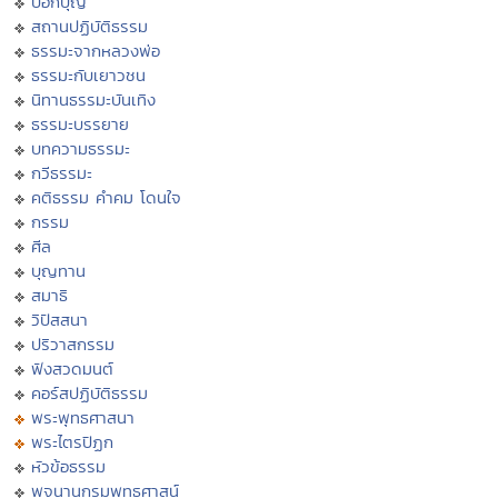
บอกบุญ
สถานปฏิบัติธรรม
ธรรมะจากหลวงพ่อ
ธรรมะกับเยาวชน
นิทานธรรมะบันเทิง
ธรรมะบรรยาย
บทความธรรมะ
กวีธรรมะ
คติธรรม คำคม โดนใจ
กรรม
ศีล
บุญทาน
สมาธิ
วิปัสสนา
ปริวาสกรรม
ฟังสวดมนต์
คอร์สปฏิบัติธรรม
พระพุทธศาสนา
พระไตรปิฏก
หัวข้อธรรม
พจนานุกรมพุทธศาสน์