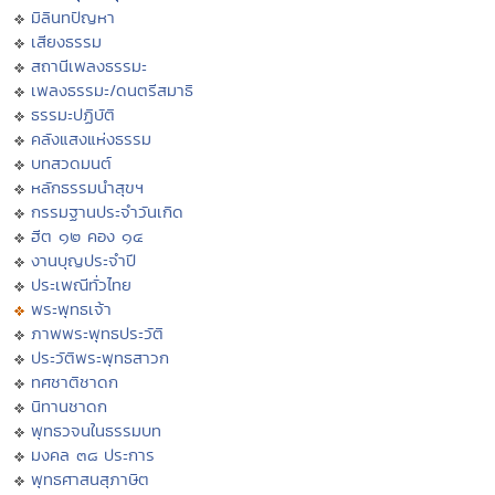
มิลินทปัญหา
เสียงธรรม
สถานีเพลงธรรมะ
เพลงธรรมะ/ดนตรีสมาธิ
ธรรมะปฏิบัติ
คลังแสงแห่งธรรม
บทสวดมนต์
หลักธรรมนำสุขฯ
กรรมฐานประจำวันเกิด
ฮีต ๑๒ คอง ๑๔
งานบุญประจำปี
ประเพณีทั่วไทย
พระพุทธเจ้า
ภาพพระพุทธประวัติ
ประวัติพระพุทธสาวก
ทศชาติชาดก
นิทานชาดก
พุทธวจนในธรรมบท
มงคล ๓๘ ประการ
พุทธศาสนสุภาษิต