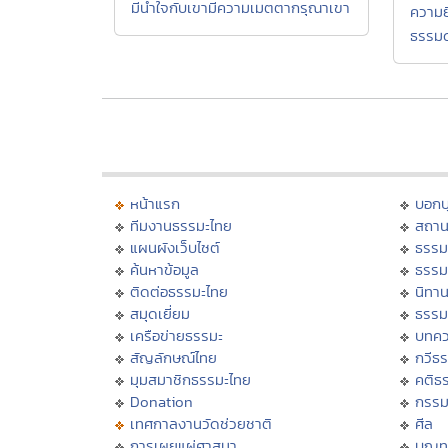
มีน้ำใจกับเขามีความเมตตากรุณาเขา
ความย
ธรรม
หน้าแรก
บอก
ทีมงานธรรมะไทย
สถาน
แผนผังเว็บไซต์
ธรรม
ค้นหาข้อมูล
ธรรม
ติดต่อธรรมะไทย
นิทาน
สมุดเยี่ยม
ธรรม
เครือข่ายธรรมะ
บทคว
สัญลักษณ์ไทย
กวีธ
มุมสมาชิกธรรมะไทย
คติธ
Donation
กรร
เทศกาลงานวัดช่วยชาติ
ศีล
การเผยแผ่ศาสนา
บุญท