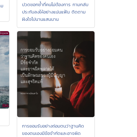
ปวดชอกช้ำที่คนไม่ต้องการ กามกลับ
าม
ประทับลงให้อย่างแน่นแฟ้น ติดตาม
ฝังใจไปนานแสนนาน
การยอมรับอย่างถ่อมตนว่าฐานคิด
ของตนเองมีข้อจำกัดและอาจผิด