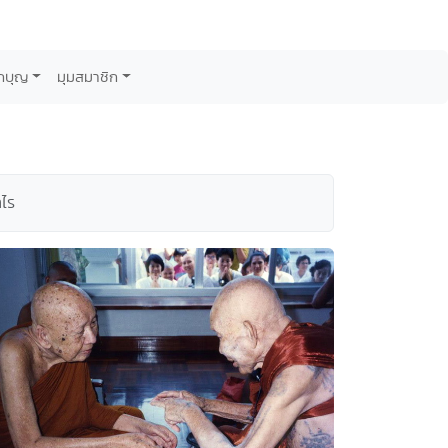
กบุญ
มุมสมาชิก
ำไร