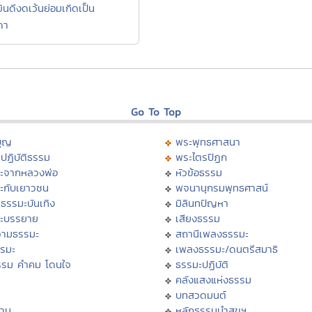
ินดีงดเว้นย่อมเกิดเป็น
ดา
Go To Top
บุญ
พระพุทธศาสนา
ปฏิบัติธรรม
พระไตรปิฏก
ะจากหลวงพ่อ
หัวข้อธรรม
ะกับเยาวชน
พจนานุกรมพุทธศาสน์
ธรรมะบันเทิง
มิลินทปัญหา
ะบรรยาย
เสียงธรรม
ามธรรมะ
สถานีเพลงธรรมะ
รรมะ
เพลงธรรมะ/ดนตรีสมาธิ
รรม คำคม โดนใจ
ธรรมะปฏิบัติ
ม
คลังแสงแห่งธรรม
บทสวดมนต์
าน
หลักธรรมนำสุขฯ