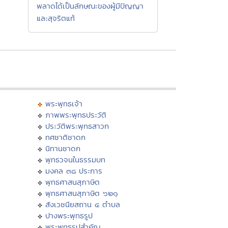
พลาดได้เป็นลักษณะของผู้มีปัญญา
และสุจริตแท้
พระพุทธเจ้า
ภาพพระพุทธประวัติ
ประวัติพระพุทธสาวก
ทศชาติชาดก
นิทานชาดก
พุทธวจนในธรรมบท
มงคล ๓๘ ประการ
พุทธศาสนสุภาษิต
พุทธศาสนสุภาษิต ๖๒๑
สังเวชนียสถาน ๔ ตำบล
ปางพระพุทธรูป
พระพุทธรูปสำคัญ