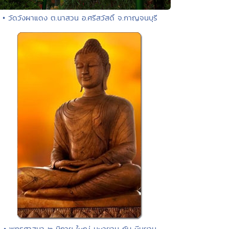
• วัดวังผาแดง ต.นาสวน อ.ศรีสวัสดิ์ จ.กาญจนบุรี
• พุทธศาสนา ๒ นิกาย ใหญ่ มหายาน กับ หีนยาน