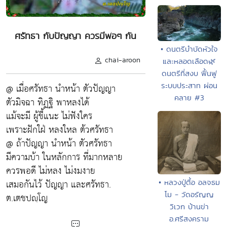
ศรัทธา กับปัญญา ควรมีพอๆ กัน
• ดนตรีบำบัดหัวใจ
chai-aroon
และหลอดเลือด🌿
ดนตรีที่สงบ ฟื้นฟู
ระบบประสาท ผ่อน
@ เมื่อศรัทธา นำหน้า ตัวปัญญา
คลาย #3
ตัวมิจฉา ทิฏฐิ พาหลงได้
แม้จะมี ผู้ชี้แนะ ไม่ฟังใคร
เพราะฝักใฝ่ หลงใหล ต้วศรัทธา
@ ถ้าปัญญา นำหน้า ตัวศรัทธา
มีความบ้า ในหลักการ ที่มากหลาย
ควรพอดี ไม่หลง ไม่งมงาย
เสมอกันไว้ ปัญญา และศรัทธา.
• หลวงปู่ตื้อ อลจธม
โม - วัดอรัญญ
ต.เตชปญฺโญ
วิเวก บ้านข่า
อ.ศรีสงคราม