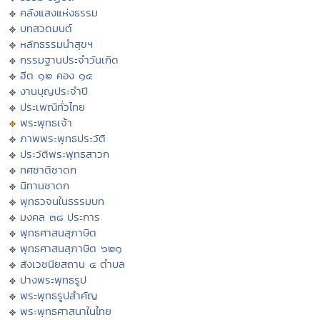
คลังแสงแห่งธรรม
บทสวดมนต์
หลักธรรมนำสุขฯ
กรรมฐานประจำวันเกิด
ฮีต ๑๒ คอง ๑๔
งานบุญประจำปี
ประเพณีทั่วไทย
พระพุทธเจ้า
ภาพพระพุทธประวัติ
ประวัติพระพุทธสาวก
ทศชาติชาดก
นิทานชาดก
พุทธวจนในธรรมบท
มงคล ๓๘ ประการ
พุทธศาสนสุภาษิต
พุทธศาสนสุภาษิต ๖๒๑
สังเวชนียสถาน ๔ ตำบล
ปางพระพุทธรูป
พระพุทธรูปสำคัญ
พระพุทธศาสนาในไทย