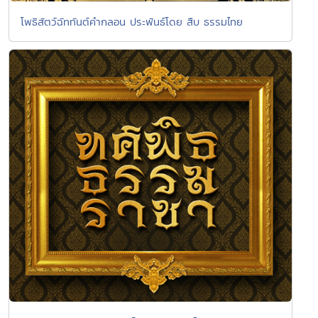
โพธิสัตว์ฉัททันต์คำกลอน ประพันธ์โดย สืบ ธรรมไทย