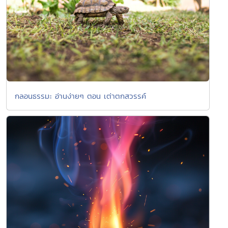
กลอนธรรมะ อ่านง่ายๆ ตอน เต่าตกสวรรค์