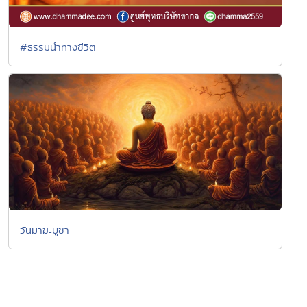
#ธรรมนำทางชีวิต
วันมาฆะบูชา