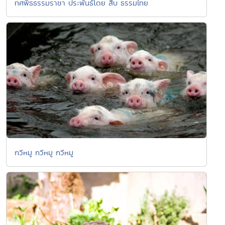
ทศพิธธรรมราชา ประพันธ์โดย สืบ ธรรมไทย
กวีหมู กวีหมู กวีหมู