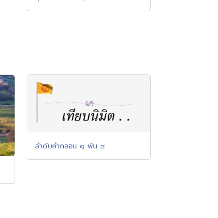
ลำดับคำกลอน ๑ พัน ๔