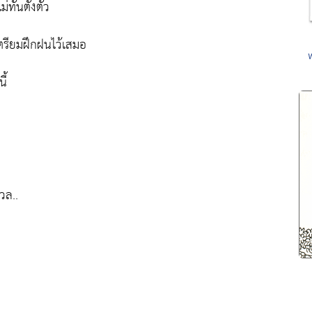
ทันตั้งตัว
เตรียมฝึกฝนไว้เสมอ
ี้
วล..