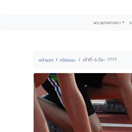
พระพุทธศาสนา
ธ
เข้าที่-ระวัง-..????
หน้าแรก
กวีธรรมะ