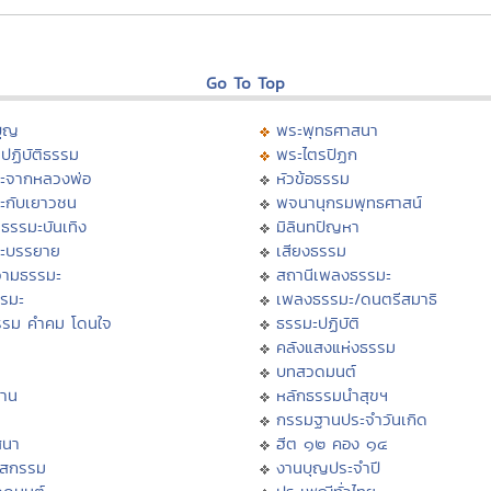
Go To Top
บุญ
พระพุทธศาสนา
ปฏิบัติธรรม
พระไตรปิฏก
ะจากหลวงพ่อ
หัวข้อธรรม
ะกับเยาวชน
พจนานุกรมพุทธศาสน์
ธรรมะบันเทิง
มิลินทปัญหา
ะบรรยาย
เสียงธรรม
ามธรรมะ
สถานีเพลงธรรมะ
รรมะ
เพลงธรรมะ/ดนตรีสมาธิ
รรม คำคม โดนใจ
ธรรมะปฏิบัติ
ม
คลังแสงแห่งธรรม
บทสวดมนต์
าน
หลักธรรมนำสุขฯ
กรรมฐานประจำวันเกิด
สนา
ฮีต ๑๒ คอง ๑๔
าสกรรม
งานบุญประจำปี