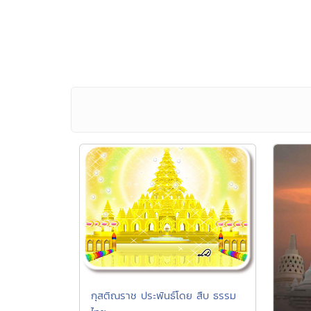
กุสติณราช ประพันธ์โดย สืบ ธรรม