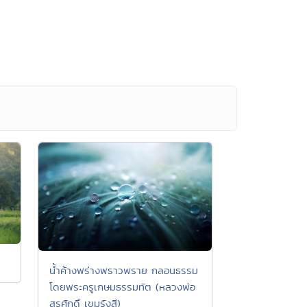
น้ำค้างพร่างพราวพราย กลอนธรรม
โดยพระครูเกษมธรรมทัต (หลวงพ่อ
สุรศักดิ์ เขมรังสี)