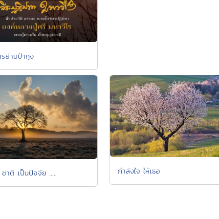
รย่านป่ากุง
กำลังใจ ให้เธอ
ชาติ เป็นปัจจัย .....