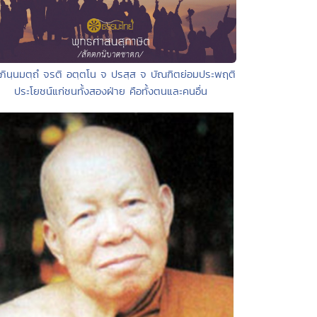
ุภินฺนมตฺถํ จรติ อตฺตโน จ ปรสฺส จ บัณฑิตย่อมประพฤติ
ประโยชน์แก่ชนทั้งสองฝ่าย คือทั้งตนและคนอื่น