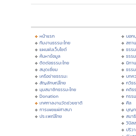
หน้าแรก
บอก
ทีมงานธรรมะไทย
สถาน
แผนผังเว็บไซต์
ธรรม
ค้นหาข้อมูล
ธรรม
ติดต่อธรรมะไทย
นิทาน
สมุดเยี่ยม
ธรรม
เครือข่ายธรรมะ
บทคว
สัญลักษณ์ไทย
กวีธ
มุมสมาชิกธรรมะไทย
คติธ
Donation
กรร
เทศกาลงานวัดช่วยชาติ
ศีล
การเผยแผ่ศาสนา
บุญท
ประเพณีไทย
สมาธิ
วิปัส
ปริว