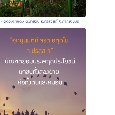
• วัดวังผาแดง ต.นาสวน อ.ศรีสวัสดิ์ จ.กาญจนบุรี