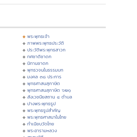
พระพุทธเจ้า
ภาพพระพุทธประวัติ
ประวัติพระพุทธสาวก
ทศชาติชาดก
นิทานชาดก
พุทธวจนในธรรมบท
มงคล ๓๘ ประการ
พุทธศาสนสุภาษิต
พุทธศาสนสุภาษิต ๖๒๑
สังเวชนียสถาน ๔ ตำบล
ปางพระพุทธรูป
พระพุทธรูปสำคัญ
พระพุทธศาสนาในไทย
ทำเนียบวัดไทย
พระอารามหลวง