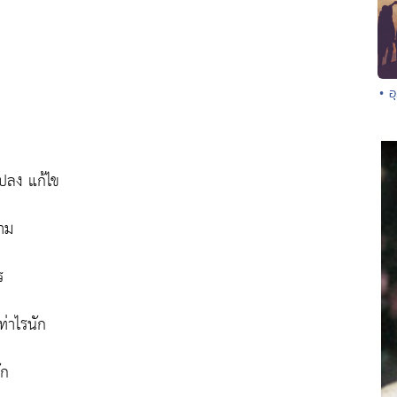
• อ
 แปลง แก้ไข
งาม
ร
ท่าไรนัก
ัก