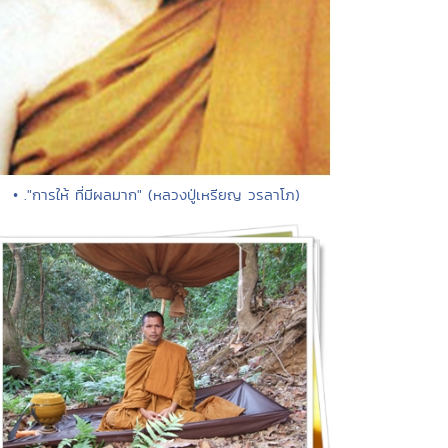
• ."การให้ ที่มีผลมาก" (หลวงปู่เหรียญ วรลาโภ)