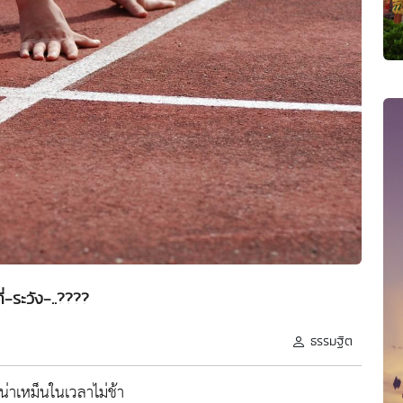
ที่-ระวัง-..????
ธรรมฐิต
เน่าเหม็นในเวลาไม่ช้า