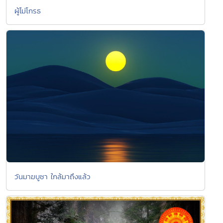
ผู้ไม่โกรธ
วันมาฆบูชา ใกล้มาถึงแล้ว