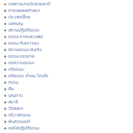
เทศกาลงานวัดช่วยชาติ
การเผยแผ่ศาสนา
ประเพณีไทย
บอกบุญ
สถานปฏิบัติธรรม
ธรรมะจากหลวงพ่อ
ธรรมะกับเยาวชน
นิทานธรรมะบันเทิง
ธรรมะบรรยาย
บทความธรรมะ
กวีธรรมะ
คติธรรม คำคม โดนใจ
กรรม
ศีล
บุญทาน
สมาธิ
วิปัสสนา
ปริวาสกรรม
ฟังสวดมนต์
คอร์สปฏิบัติธรรม