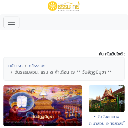
ค้นหาในเว็บไซต์ :
หน้าแรก
กวีธรรมะ
วันธรรมสวนะ แรม ๘ ค่ำเดือน ๗ ** วันอัฏฐมีบูชา **
• วัดวังผาแดง
ต.นาสวน อ.ศรีสวัสดิ์