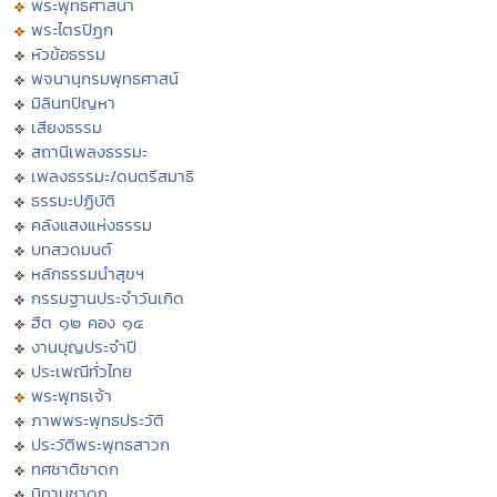
พระพุทธศาสนา
พระไตรปิฏก
หัวข้อธรรม
พจนานุกรมพุทธศาสน์
มิลินทปัญหา
เสียงธรรม
สถานีเพลงธรรมะ
เพลงธรรมะ/ดนตรีสมาธิ
ธรรมะปฏิบัติ
คลังแสงแห่งธรรม
บทสวดมนต์
หลักธรรมนำสุขฯ
กรรมฐานประจำวันเกิด
ฮีต ๑๒ คอง ๑๔
งานบุญประจำปี
ประเพณีทั่วไทย
พระพุทธเจ้า
ภาพพระพุทธประวัติ
ประวัติพระพุทธสาวก
ทศชาติชาดก
นิทานชาดก