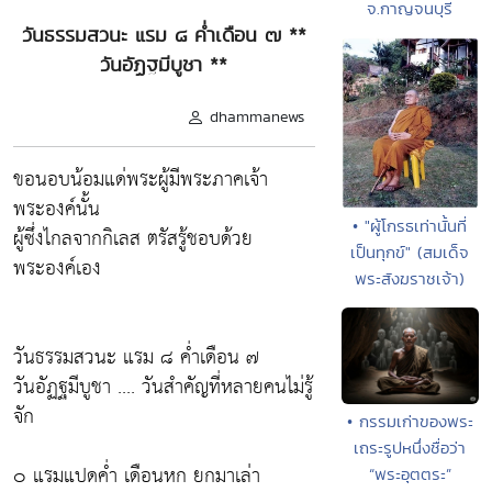
จ.กาญจนบุรี
วันธรรมสวนะ แรม ๘ ค่ำเดือน ๗ **
วันอัฏฐมีบูชา **
dhammanews
ขอนอบน้อมแด่พระผู้มีพระภาคเจ้า
พระองค์นั้น
• "ผู้โกรธเท่านั้นที่
ผู้ซึ่งไกลจากกิเลส ตรัสรู้ชอบด้วย
เป็นทุกข์" (สมเด็จ
พระองค์เอง
พระสังฆราชเจ้า)
วันธรรมสวนะ แรม ๘ ค่ำเดือน ๗
วันอัฏฐมีบูชา .... วันสำคัญที่หลายคนไม่รู้
จัก
• กรรมเก่าของพระ
เถระรูปหนึ่งชื่อว่า
๐ แรมแปดค่ำ เดือนหก ยกมาเล่า
“พระอุตตระ”