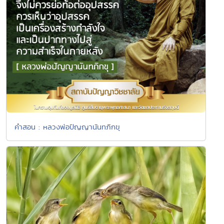
คำสอน : หลวงพ่อปัญญานันทภิกขุ