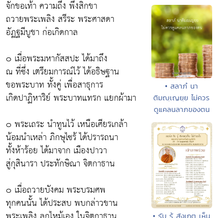
จักขอเท้า ความถึง พึงสิกขา
ถวายพระเพลิง สรีระ พระศาสดา
อัฏฐมีบูชา ก่อเกิดกาล
๐ เมื่อพระมหากัสสปะ ได้มาถึง
ณ ที่ซึ่ง เตรียมการณ์ไว้ ได้อธิษฐาน
ขอพระบาท ทั้งคู่ เพื่อสาธุการ
• สลาภํ นา
เกิดปาฏิหาริย์ พระบาทแทรก แยกผ้ามา
ติมญฺเญยฺย ไม่ควร
ดูแคลนลาภของตน
๐ พระเถระ นำทูนไว้ เหนือเศียรเกล้า
น้อมนำเหล่า ภิกษุไซร้ ได้ปรารถนา
ทั้งห้าร้อย ได้มาจาก เมืองปาวา
สู่กุสินารา ประทักษิณา จิตกาธาน
๐ เมื่อถวายบังคม พระบรมศพ
ทุกคนนั้น ได้ประสบ พบกล่าวขาน
พระเพลิง ลุกไหม้เอง ในจิตกาธาน
• รับ รู้ สังเกตุ เห็น