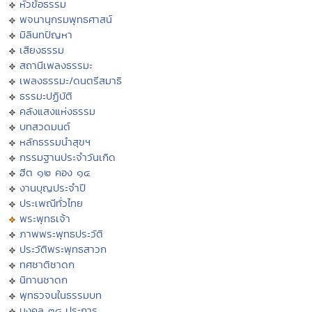
หัวข้อธรรม
พจนานุกรมพุทธศาสน์
มิลินทปัญหา
เสียงธรรม
สถานีเพลงธรรมะ
เพลงธรรมะ/ดนตรีสมาธิ
ธรรมะปฏิบัติ
คลังแสงแห่งธรรม
บทสวดมนต์
หลักธรรมนำสุขฯ
กรรมฐานประจำวันเกิด
ฮีต ๑๒ คอง ๑๔
งานบุญประจำปี
ประเพณีทั่วไทย
พระพุทธเจ้า
ภาพพระพุทธประวัติ
ประวัติพระพุทธสาวก
ทศชาติชาดก
นิทานชาดก
พุทธวจนในธรรมบท
มงคล ๓๘ ประการ