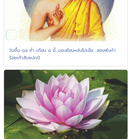
วันขึ้น ๑๕ ค่ำ เดือน ๘ นี้...มองย้อนหลังไปเมื่อ....สองพันห้า
ร้อยเก้าสิบแปดปี