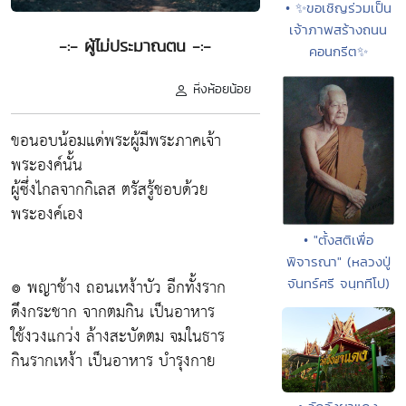
• ✨ขอเชิญร่วมเป็น
เจ้าภาพสร้างถนน
-:- ผู้ไม่ประมาณตน -:-
คอนกรีต✨
หิ่งห้อยน้อย
ขอนอบน้อมแด่พระผู้มีพระภาคเจ้า
พระองค์นั้น
ผู้ซึ่งไกลจากกิเลส ตรัสรู้ชอบด้วย
พระองค์เอง
• "ตั้งสติเพื่อ
พิจารณา" (หลวงปู่
๏ พญาช้าง ถอนเหง้าบัว อีกทั้งราก
จันทร์ศรี จนฺททีโป)
ดึงกระชาก จากตมกิน เป็นอาหาร
ใช้งวงแกว่ง ล้างสะบัดตม จมในธาร
กินรากเหง้า เป็นอาหาร บำรุงกาย