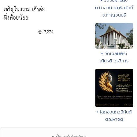
• วัดวังผาแดง
ต.นาสวน อ.ศรีสวัสดิ์
เจริญในธรรม เจ้าค่ะ
จ.กาญจนบุรี
หิ่งห้อยน้อย
7,274
• วัดเฉลิมพระ
เกียรติ วรวิหาร
• โลภชวนภวนิกันติ
ตัณหาจิต