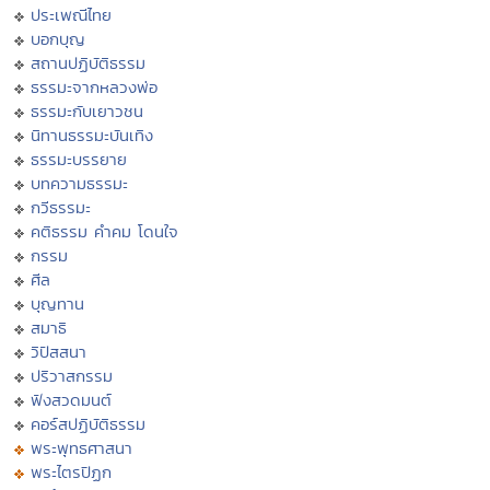
ประเพณีไทย
บอกบุญ
สถานปฏิบัติธรรม
ธรรมะจากหลวงพ่อ
ธรรมะกับเยาวชน
นิทานธรรมะบันเทิง
ธรรมะบรรยาย
บทความธรรมะ
กวีธรรมะ
คติธรรม คำคม โดนใจ
กรรม
ศีล
บุญทาน
สมาธิ
วิปัสสนา
ปริวาสกรรม
ฟังสวดมนต์
คอร์สปฏิบัติธรรม
พระพุทธศาสนา
พระไตรปิฏก