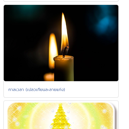
กาลเวลา (เปลวเทียนละลายแท่ง)