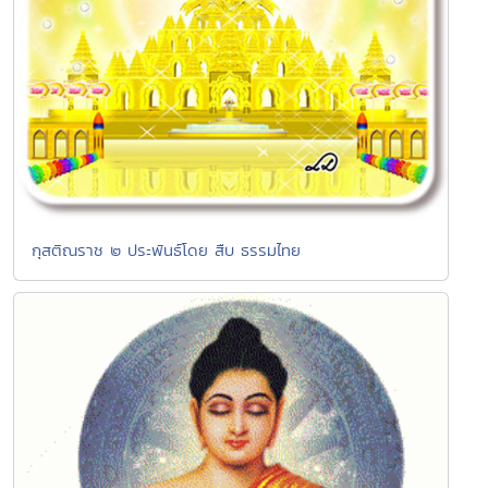
กุสติณราช ๒ ประพันธ์โดย สืบ ธรรมไทย