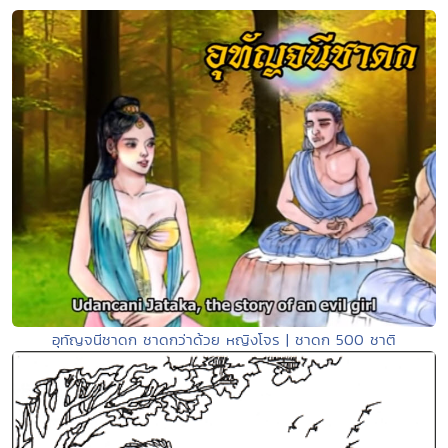
อุทัญจนีชาดก ชาดกว่าด้วย หญิงโจร | ชาดก 500 ชาติ