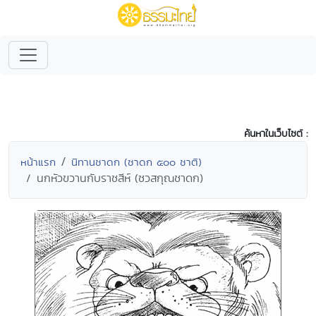
ค้นหาในเว็บไซต์ :
หน้าแรก
นิทานชาดก (ชาดก ๕๐๐ ชาติ)
นกหัวขวานกับราชสีห์ (ชวสกุณชาดก)