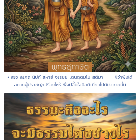
• สเจ ลเภถ นิปกํ สหายํ จเรยฺย เตนตฺตมโน สติมา ผิว่าพึงได้
สหายผู้ปราชญ์เปรื่องไซร้ พึงปลื้มใจมีสติเที่ยวไปกับสหายนั้น