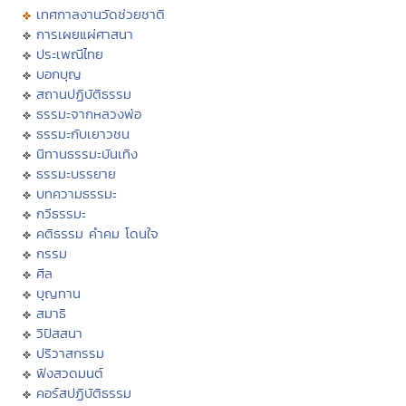
เทศกาลงานวัดช่วยชาติ
การเผยแผ่ศาสนา
ประเพณีไทย
บอกบุญ
สถานปฏิบัติธรรม
ธรรมะจากหลวงพ่อ
ธรรมะกับเยาวชน
นิทานธรรมะบันเทิง
ธรรมะบรรยาย
บทความธรรมะ
กวีธรรมะ
คติธรรม คำคม โดนใจ
กรรม
ศีล
บุญทาน
สมาธิ
วิปัสสนา
ปริวาสกรรม
ฟังสวดมนต์
คอร์สปฏิบัติธรรม