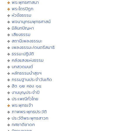
พระพุทธศาสนา
พระไตรปิฏก
หัวข้อธรรม
พจนานุกรมพุทธศาสน์
มิลินทปัญหา
เสียงธรรม
สถานีเพลงธรรมะ
เพลงธรรมะ/ดนตรีสมาธิ
ธรรมะปฏิบัติ
คลังแสงแห่งธรรม
บทสวดมนต์
หลักธรรมนำสุขฯ
กรรมฐานประจำวันเกิด
ฮีต ๑๒ คอง ๑๔
งานบุญประจำปี
ประเพณีทั่วไทย
พระพุทธเจ้า
ภาพพระพุทธประวัติ
ประวัติพระพุทธสาวก
ทศชาติชาดก
นิทานชาดก