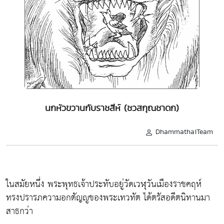
นกหัวขวานกับราชสีห์ (ชวสกุณชาดก)
DhammathaiTeam
ในสมัยหนึ่ง พระพุทธเจ้าประทับอยู่วัดเวฬุวันเมืองราชคฤห์
ทรงปรารภความอกตัญญูของพระเทวทัต ได้ตรัสอดีตนิทานมา
สาธกว่า