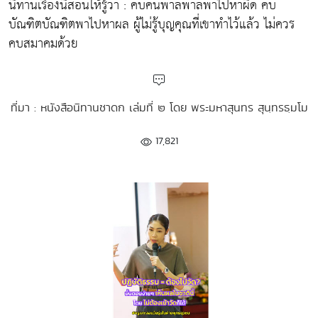
นิทานเรื่องนี้สอนให้รู้ว่า : คบคนพาลพาลพาไปหาผิด คบ
บัณฑิตบัณฑิตพาไปหาผล ผู้ไม่รู้บุญคุณที่เขาทำไว้แล้ว ไม่ควร
คบสมาคมด้วย
ที่มา : หนังสือนิทานชาดก เล่มที่ ๒ โดย พระมหาสุนทร สุนฺทรธฺมโม
17,821