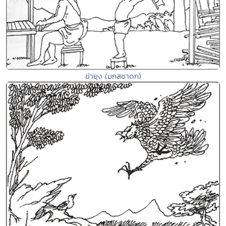
ฆ่ายุง (มกสชาดก)