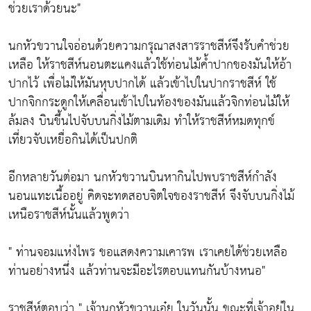
ช่วยเราด้วยนะ"
นกหัวขวานใจอ่อนด้วยความกรุณาสงสารราชสีห์จึงรับคำช่วย
เหลือ ให้ราชสีห์นอนตะแคงแล้วใช้ท่อนไม้ค้ำปากของมันให้อ้า
ปากไว้ เพื่อไม่ให้มันหุบปากได้ แล้วเข้าไปในปากราชสีห์ ใช้
ปากจิกกระดูกให้เคลื่อนเข้าไปในท้องของมันแล้วจิกท่อนไม้ให้
ล้มลง บินขึ้นไปจับบนกิ่งไม้ตามเดิม ทำให้ราชสีห์หมดทุกข์
เที่ยวจับเหยื่อกินได้เป็นปกติ
อีกหลายวันต่อมา นกหัวขวานบินหากินไปพบราชสีห์กำลัง
นอนแทะเนื้ออยู่ คิดจะทดสอบจิตใจของราชสีห์ จึงจับบนกิ่งไม้
เหนือราชสีห์นั้นแล้วพูดว่า
" ท่านจอมแห่งไพร ขอแสดงความเคารพ เราเคยได้ช่วยเหลือ
ท่านอย่างหนึ่ง แล้วท่านจะมีอะไรตอบแทนกันบ้างหนอ"
ราชสีห์ตอบว่า " เจ้านกหัวขวานเอ๋ย ในวันนั้น ขณะที่เจ้าอยู่ใน