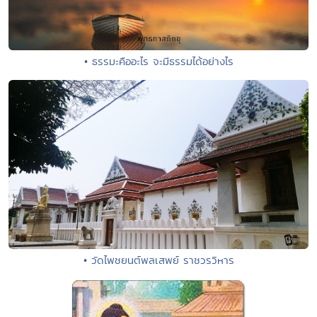
• ธรรมะคืออะไร จะมีธรรมได้อย่างไร
• วัดไพชยนต์พลเสพย์ ราชวรวิหาร