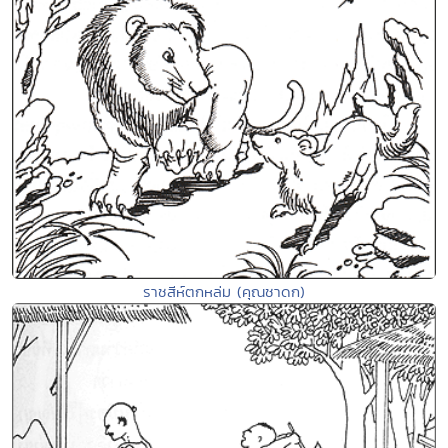
ราชสีห์ตกหล่ม (คุณชาดก)