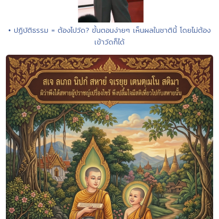
• ปฏิบัติธรรม = ต้องไปวัด? ขั้นตอนง่ายๆ เห็นผลในชาตินี้ โดยไม่ต้อง
เข้าวัดก็ได้