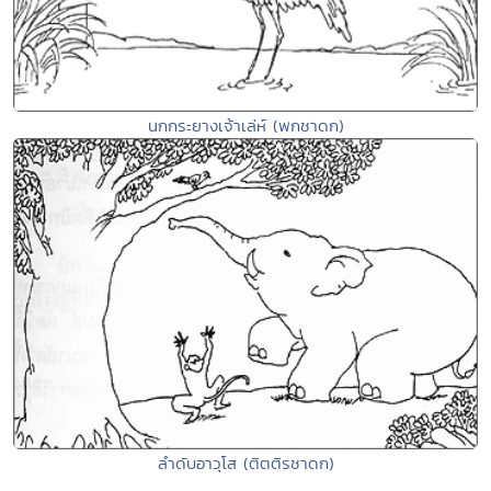
นกกระยางเจ้าเล่ห์ (พกชาดก)
ลำดับอาวุโส (ติตติรชาดก)