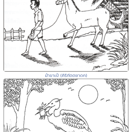
ม้าขาเป๋ (คิริทัตตชาดก)