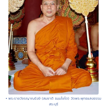
• พระราชวัชรญาณรังษี (สมชาติ ธมฺมโชโต) วัดพระพุทธแสงธรรม
สระบุรี