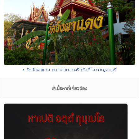
• วัดวังผาแดง ต.นาสวน อ.ศรีสวัสดิ์ จ.กาญจนบุรี
#เนื้อหาที่เกี่ยวข้อง