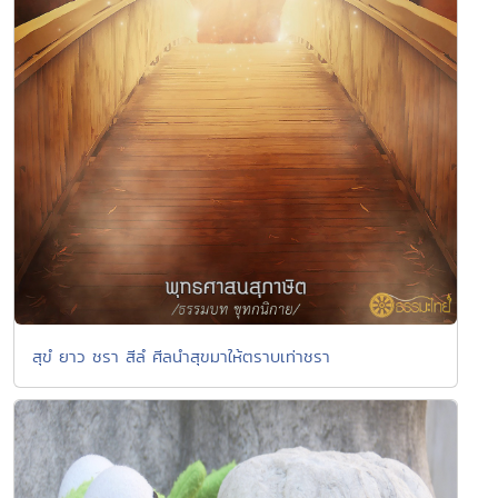
สุขํ ยาว ชรา สีลํ ศีลนำสุขมาให้ตราบเท่าชรา