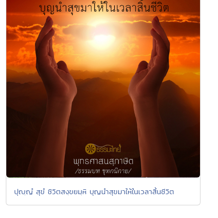
ปุญฺญํ สุขํ ชิวิตสงฺขยมฺหิ บุญนำสุขมาให้ในเวลาสิ้นชีวิต