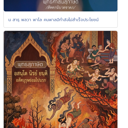
น สาธุ พลวา พาโล คนพาลมีกำลังไม่สำเร็จประโยชน์