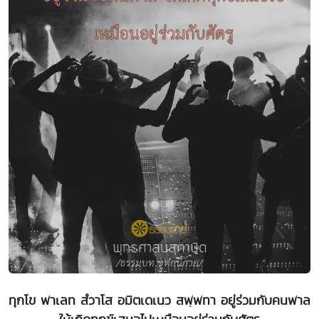
ทุกโข พาเลท สํวาโส อมิตเดเนว สพฺพทา อยู่ร่วมกับคนพาล