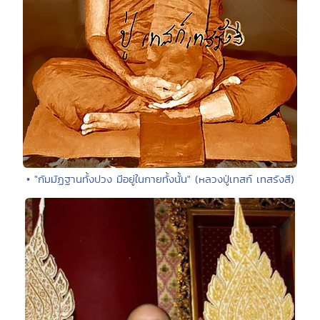
• "กัมมัฏฐานทั้งปวง มีอยู่ในกายทั้งนั้น" (หลวงปู่เทสก์ เทสรังสี)