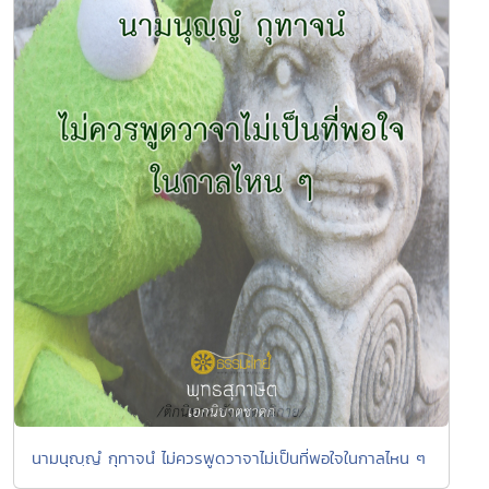
นามนุญฺญํ กุทาจนํ ไม่ควรพูดวาจาไม่เป็นที่พอใจในกาลไหน ๆ