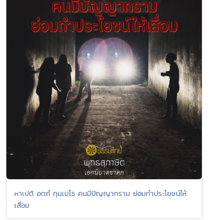
หาเปติ อตฺถํ ทุมฺเมโธ คนมีปัญญาทราม ย่อมทำประโยชน์ให้
เสื่อม