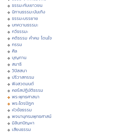
ธรรมะกับเยาวชน
นิทานธรรมะบันเทิง
ธรรมะบรรยาย
บทความธรรมะ
กวีธรรมะ
คติธรรม คำคม โดนใจ
กรรม
ศีล
บุญทาน
สมาธิ
วิปัสสนา
ปริวาสกรรม
ฟังสวดมนต์
คอร์สปฏิบัติธรรม
พระพุทธศาสนา
พระไตรปิฏก
หัวข้อธรรม
พจนานุกรมพุทธศาสน์
มิลินทปัญหา
เสียงธรรม