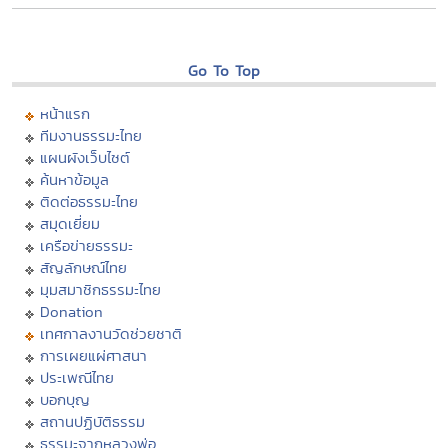
Go To Top
หน้าแรก
ทีมงานธรรมะไทย
แผนผังเว็บไซต์
ค้นหาข้อมูล
ติดต่อธรรมะไทย
สมุดเยี่ยม
เครือข่ายธรรมะ
สัญลักษณ์ไทย
มุมสมาชิกธรรมะไทย
Donation
เทศกาลงานวัดช่วยชาติ
การเผยแผ่ศาสนา
ประเพณีไทย
บอกบุญ
สถานปฏิบัติธรรม
ธรรมะจากหลวงพ่อ