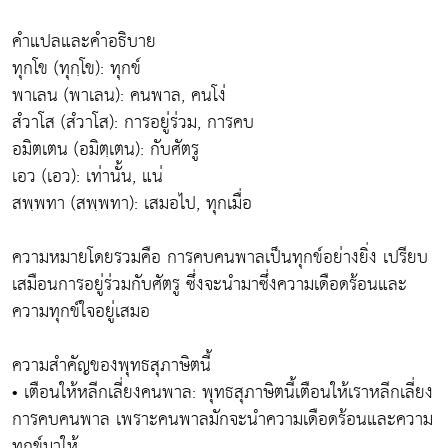
คำแปลและคำอธิบาย
ทุกโข (ทุกฺโข): ทุกข์
พาเลน (พาเลน): คนพาล, คนโง่
สํวาโส (สํวาโส): การอยู่ร่วม, การคบ
อมิตเตน (อมิตฺเตน): กับศัตรู
เอว (เอว): เท่านั้น, แน่
สพฺพทา (สพฺพทา): เสมอไป, ทุกเมื่อ
ความหมายโดยรวมคือ การคบคนพาลเป็นทุกข์อย่างยิ่ง เปรียบ
เสมือนการอยู่ร่วมกับศัตรู ซึ่งจะนำมาซึ่งความเดือดร้อนและ
ความทุกข์ใจอยู่เสมอ
ความสำคัญของพุทธสุภาษิตนี้
• เตือนให้หลีกเลี่ยงคนพาล: พุทธสุภาษิตนี้เตือนให้เราหลีกเลี่ยง
การคบคนพาล เพราะคนพาลมักจะนำความเดือดร้อนและความ
ทุกข์มาให้