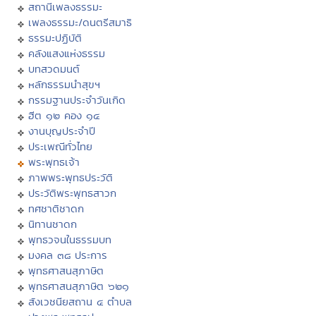
สถานีเพลงธรรมะ
เพลงธรรมะ/ดนตรีสมาธิ
ธรรมะปฏิบัติ
คลังแสงแห่งธรรม
บทสวดมนต์
หลักธรรมนำสุขฯ
กรรมฐานประจำวันเกิด
ฮีต ๑๒ คอง ๑๔
งานบุญประจำปี
ประเพณีทั่วไทย
พระพุทธเจ้า
ภาพพระพุทธประวัติ
ประวัติพระพุทธสาวก
ทศชาติชาดก
นิทานชาดก
พุทธวจนในธรรมบท
มงคล ๓๘ ประการ
พุทธศาสนสุภาษิต
พุทธศาสนสุภาษิต ๖๒๑
สังเวชนียสถาน ๔ ตำบล