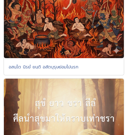
อสนฺโต นิรยํ ยนฺติ อสัตบุรุษย่อมไปนรก