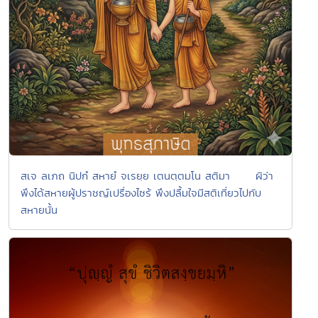
สเจ ลเภถ นิปกํ สหายํ จเรยฺย เตนตฺตมโน สติมา ผิว่า
พึงได้สหายผู้ปราชญ์เปรื่องไซร้ พึงปลื้มใจมีสติเที่ยวไปกับ
สหายนั้น