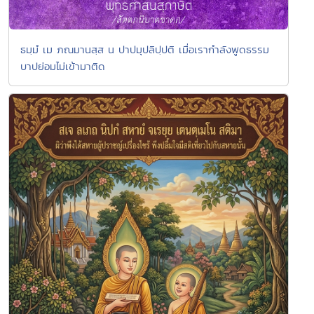
ธมฺมํ เม ภณมานสฺส น ปาปมุปลิปฺปติ เมื่อเรากำลังพูดธรรม
บาปย่อมไม่เข้ามาติด