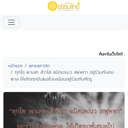
ค้นหาในเว็บไซต์ :
หน้าแรก
พุทธสุภาษิต
ทุกโข พาเลท สํวาโส อมิตเดเนว สพฺพทา อยู่ร่วมกับคน
พาล ให้เกิดทุกข์เสมอไปเหมือนอยู่ร่วมกับศัตรู