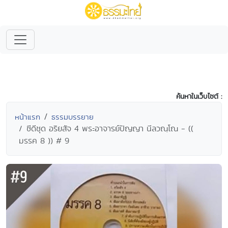
ค้นหาในเว็บไซต์ :
หน้าแรก
ธรรมบรรยาย
ซีดีชุด อริยสัจ 4 พระอาจารย์ปัญญา นีลวณฺโณ - ((
มรรค 8 )) # 9