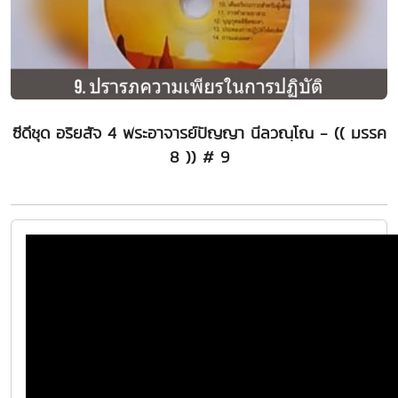
ซีดีชุด อริยสัจ 4 พระอาจารย์ปัญญา นีลวณฺโณ - (( มรรค
8 )) # 9