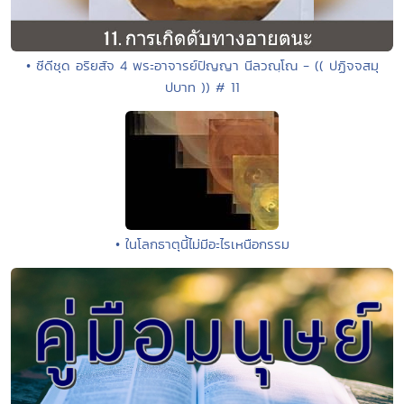
• ซีดีชุด อริยสัจ 4 พระอาจารย์ปัญญา นีลวณฺโณ - (( ปฏิจจสมุ
ปบาท )) # 11
• ในโลกธาตุนี้ไม่มีอะไรเหนือกรรม