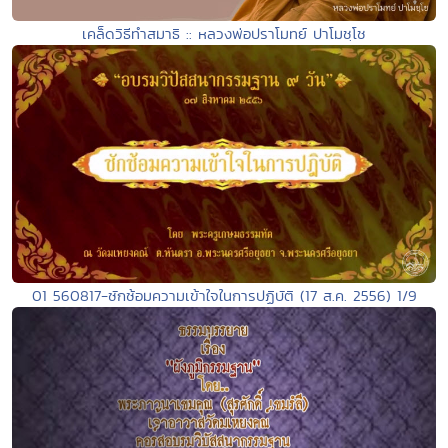
เคล็ดวิธีทำสมาธิ :: หลวงพ่อปราโมทย์ ปาโมชฺโช
01 560817-ซักซ้อมความเข้าใจในการปฏิบัติ (17 ส.ค. 2556) 1/9