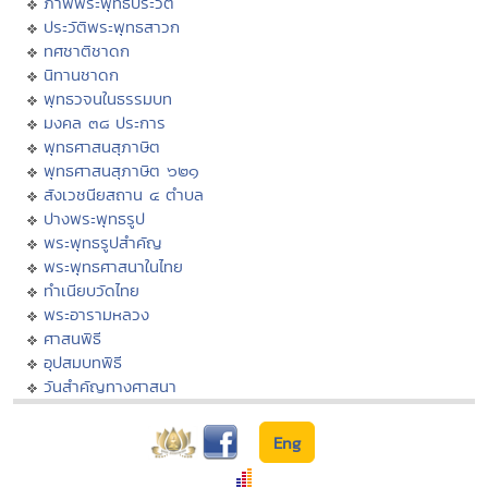
ภาพพระพุทธประวัติ
ประวัติพระพุทธสาวก
ทศชาติชาดก
นิทานชาดก
พุทธวจนในธรรมบท
มงคล ๓๘ ประการ
พุทธศาสนสุภาษิต
พุทธศาสนสุภาษิต ๖๒๑
สังเวชนียสถาน ๔ ตำบล
ปางพระพุทธรูป
พระพุทธรูปสำคัญ
พระพุทธศาสนาในไทย
ทำเนียบวัดไทย
พระอารามหลวง
ศาสนพิธี
อุปสมบทพิธี
วันสำคัญทางศาสนา
Eng