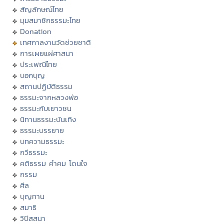
สัญลักษณ์ไทย
มุมสมาชิกธรรมะไทย
Donation
เทศกาลงานวัดช่วยชาติ
การเผยแผ่ศาสนา
ประเพณีไทย
บอกบุญ
สถานปฏิบัติธรรม
ธรรมะจากหลวงพ่อ
ธรรมะกับเยาวชน
นิทานธรรมะบันเทิง
ธรรมะบรรยาย
บทความธรรมะ
กวีธรรมะ
คติธรรม คำคม โดนใจ
กรรม
ศีล
บุญทาน
สมาธิ
วิปัสสนา