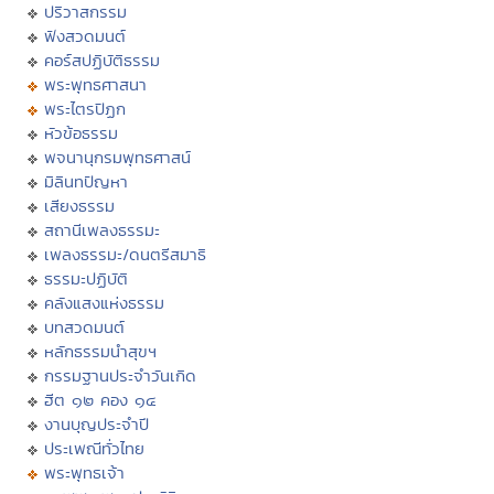
ปริวาสกรรม
ฟังสวดมนต์
คอร์สปฏิบัติธรรม
พระพุทธศาสนา
พระไตรปิฏก
หัวข้อธรรม
พจนานุกรมพุทธศาสน์
มิลินทปัญหา
เสียงธรรม
สถานีเพลงธรรมะ
เพลงธรรมะ/ดนตรีสมาธิ
ธรรมะปฏิบัติ
คลังแสงแห่งธรรม
บทสวดมนต์
หลักธรรมนำสุขฯ
กรรมฐานประจำวันเกิด
ฮีต ๑๒ คอง ๑๔
งานบุญประจำปี
ประเพณีทั่วไทย
พระพุทธเจ้า