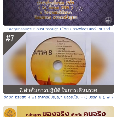
"ผังภูมิกรรมฐาน" อบรมกรรมฐาน โดย หลวงพ่อสุรศักดิ์ เขมรังสี
ซีดีชุด อริยสัจ 4 พระอาจารย์ปัญญา นีลวณฺโณ - (( มรรค 8 )) # 7