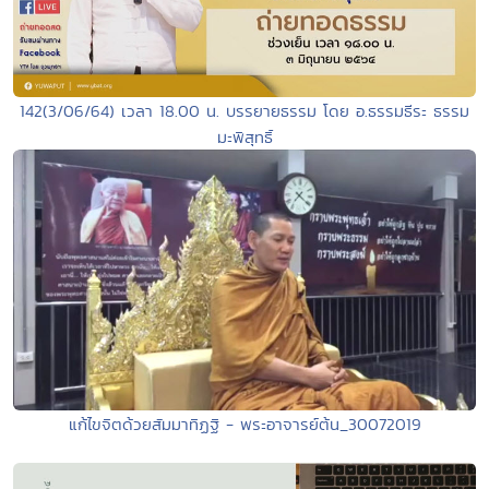
142(3/06/64) เวลา 18.00 น. บรรยายธรรม โดย อ.ธรรมธีระ ธรรม
มะพิสุทธิ์
แก้ไขจิตด้วยสัมมาทิฏฐิ - พระอาจารย์ต้น_30072019