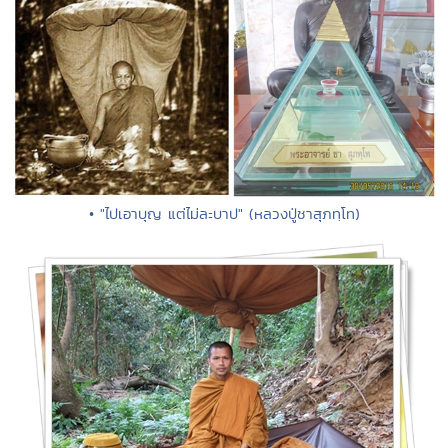
• "ไปเอาบุญ แต่ไม่ละบาป" (หลวงปู่ชาสุภทฺโท)