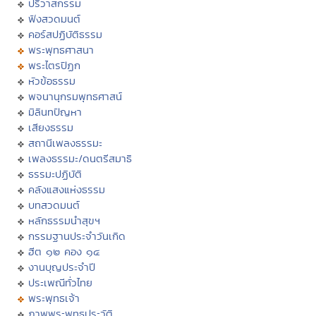
ปริวาสกรรม
ฟังสวดมนต์
คอร์สปฏิบัติธรรม
พระพุทธศาสนา
พระไตรปิฏก
หัวข้อธรรม
พจนานุกรมพุทธศาสน์
มิลินทปัญหา
เสียงธรรม
สถานีเพลงธรรมะ
เพลงธรรมะ/ดนตรีสมาธิ
ธรรมะปฏิบัติ
คลังแสงแห่งธรรม
บทสวดมนต์
หลักธรรมนำสุขฯ
กรรมฐานประจำวันเกิด
ฮีต ๑๒ คอง ๑๔
งานบุญประจำปี
ประเพณีทั่วไทย
พระพุทธเจ้า
ภาพพระพุทธประวัติ