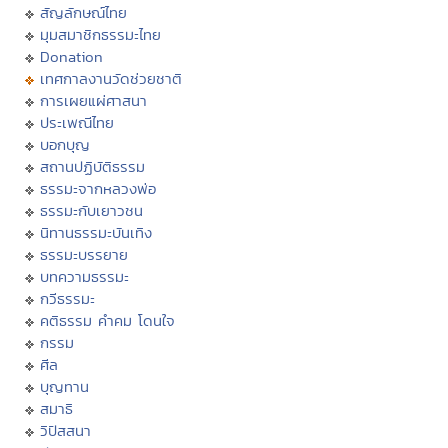
สัญลักษณ์ไทย
มุมสมาชิกธรรมะไทย
Donation
เทศกาลงานวัดช่วยชาติ
การเผยแผ่ศาสนา
ประเพณีไทย
บอกบุญ
สถานปฏิบัติธรรม
ธรรมะจากหลวงพ่อ
ธรรมะกับเยาวชน
นิทานธรรมะบันเทิง
ธรรมะบรรยาย
บทความธรรมะ
กวีธรรมะ
คติธรรม คำคม โดนใจ
กรรม
ศีล
บุญทาน
สมาธิ
วิปัสสนา