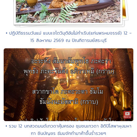
• ปฏิบัติธรรมวันแม่ แบบเจโตวิมุติอันไม่กำเริบ(แก่นพรหมจรรย์) 12 -
15 สิงหาคม 2569 ณ ปัณฑิตารมย์สระบุรี
• รวม 12 บทสวดมนต์เทวดาคุ้มครอง ชุมชนเทวดา อิติปิโสพาหุงมหา
กา ชินบัญชร ธัมมจักทำมาค้าขึ้นร่ำรวยๆ