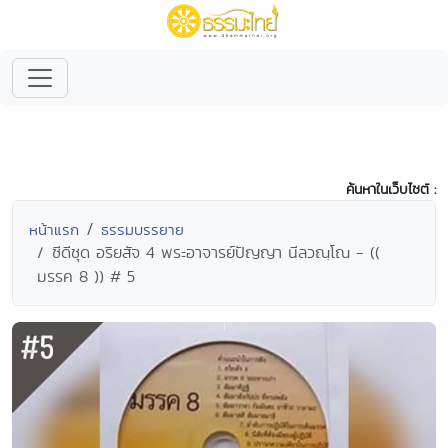
ค้นหาในเว็บไซต์ :
หน้าแรก
ธรรมบรรยาย
ซีดีชุด อริยสัจ 4 พระอาจารย์ปัญญา นีลวณฺโณ - ((
มรรค 8 )) # 5