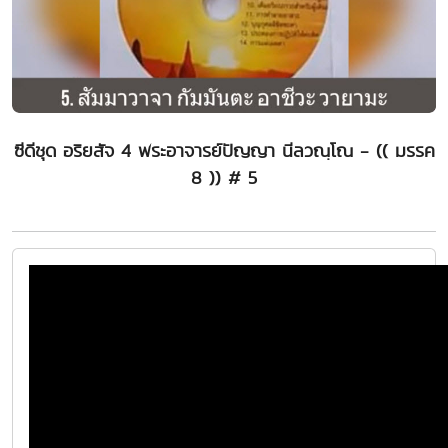
ซีดีชุด อริยสัจ 4 พระอาจารย์ปัญญา นีลวณฺโณ - (( มรรค
8 )) # 5