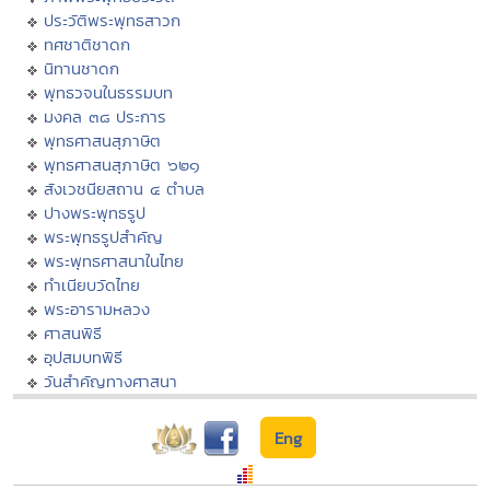
ประวัติพระพุทธสาวก
ทศชาติชาดก
นิทานชาดก
พุทธวจนในธรรมบท
มงคล ๓๘ ประการ
พุทธศาสนสุภาษิต
พุทธศาสนสุภาษิต ๖๒๑
สังเวชนียสถาน ๔ ตำบล
ปางพระพุทธรูป
พระพุทธรูปสำคัญ
พระพุทธศาสนาในไทย
ทำเนียบวัดไทย
พระอารามหลวง
ศาสนพิธี
อุปสมบทพิธี
วันสำคัญทางศาสนา
Eng