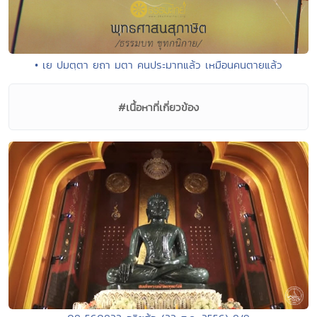
• เย ปมตฺตา ยถา มตา คนประมาทแล้ว เหมือนคนตายแล้ว
#เนื้อหาที่เกี่ยวข้อง