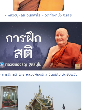
• หลวงปู่หลุย จันทสาโร - วัดถ้ำผาบิ้ง จ.เลย
• การฝึกสติ โดย หลวงพ่อจรัญ ฐิตธมฺโม วัดอัมพวัน