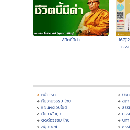
167(1
ชีวิตนี้มีค่า
ธรรม
หน้าแรก
บอก
ทีมงานธรรมะไทย
สถา
แผนผังเว็บไซต์
ธรร
ค้นหาข้อมูล
ธรร
ติดต่อธรรมะไทย
นิทา
สมุดเยี่ยม
ธรร