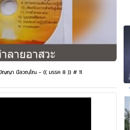
ย์ปัญญา นีลวณฺโณ - (( มรรค 8 )) # 11