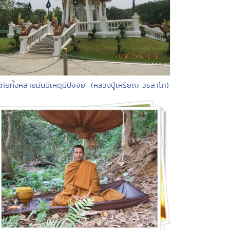
"ภัยทั้งหลายมันมีเหตุมีปัจจัย" (หลวงปู่เหรียญ วรลาโภ)