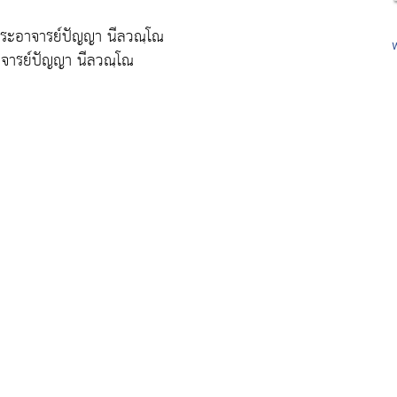
พระอาจารย์ปัญญา นีลวณฺโณ
าจารย์ปัญญา นีลวณฺโณ