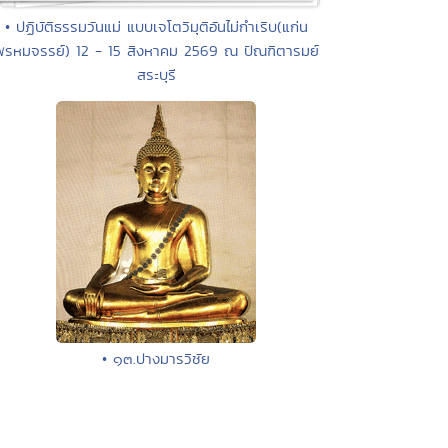
• ปฏิบัติธรรมวันแม่ แบบเจโตวิมุติอันไม่กำเริบ(แก่น
พรหมจรรย์) 12 - 15 สิงหาคม 2569 ณ ปัณฑิตารมย์
สระบุรี
• ๑๓.ปางมารวิชัย