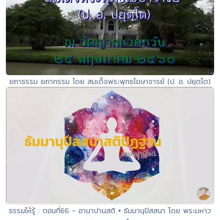
ยถาธรรม ยถากรรม โดย สมเด็จพระพุทธโฆษาจารย์ (ป. อ. ปยุตฺโต)
ธรรมให้รู้ : ตอนที่66 - อานาปานสติ • ธัมมานุปัสสนา โดย พระมหาว