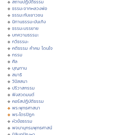
สถานปฏิบัติธรรม
ธรรมะจากหลวงพ่อ
ธรรมะกับเยาวชน
นิทานธรรมะบันเทิง
ธรรมะบรรยาย
บทความธรรมะ
กวีธรรมะ
คติธรรม คำคม โดนใจ
กรรม
ศีล
บุญทาน
สมาธิ
วิปัสสนา
ปริวาสกรรม
ฟังสวดมนต์
คอร์สปฏิบัติธรรม
พระพุทธศาสนา
พระไตรปิฏก
หัวข้อธรรม
พจนานุกรมพุทธศาสน์
มิลินทปัญหา