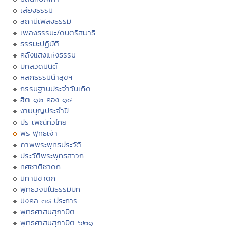
เสียงธรรม
สถานีเพลงธรรมะ
เพลงธรรมะ/ดนตรีสมาธิ
ธรรมะปฏิบัติ
คลังแสงแห่งธรรม
บทสวดมนต์
หลักธรรมนำสุขฯ
กรรมฐานประจำวันเกิด
ฮีต ๑๒ คอง ๑๔
งานบุญประจำปี
ประเพณีทั่วไทย
พระพุทธเจ้า
ภาพพระพุทธประวัติ
ประวัติพระพุทธสาวก
ทศชาติชาดก
นิทานชาดก
พุทธวจนในธรรมบท
มงคล ๓๘ ประการ
พุทธศาสนสุภาษิต
พุทธศาสนสุภาษิต ๖๒๑