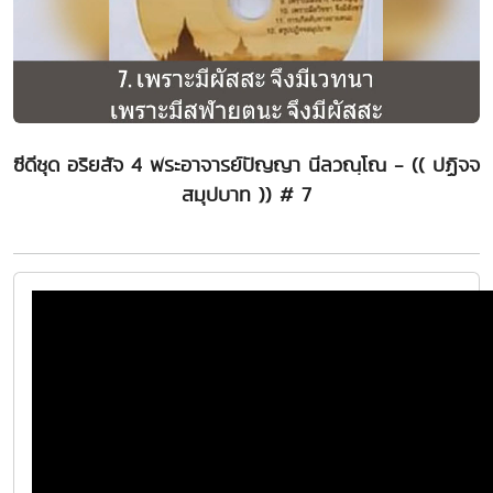
ซีดีชุด อริยสัจ 4 พระอาจารย์ปัญญา นีลวณฺโณ - (( ปฏิจจ
สมุปบาท )) # 7