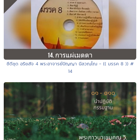
ซีดีชุด อริยสัจ 4 พระอาจารย์ปัญญา นีลวณฺโณ - (( มรรค 8 )) #
14