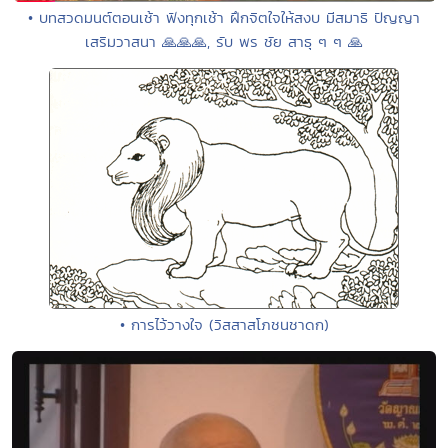
• บทสวดมนต์ตอนเช้า ฟังทุกเช้า ฝึกจิตใจให้สงบ มีสมาธิ ปัญญา
เสริมวาสนา 🙏🙏🙏, รับ พร ชัย สาธุ ๆ ๆ 🙏
• การไว้วางใจ (วิสสาสโภชนชาดก)