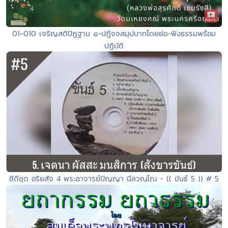
01-010 เจริญสติปัฏฐาน ๔-ปฏิจจสมุปบาทโดยย่อ-ฟังธรรมพร้อม
ปฏิบัติ
ซีดีชุด อริยสัจ 4 พระอาจารย์ปัญญา นีลวณฺโณ - (( ขันธ์ 5 )) # 5