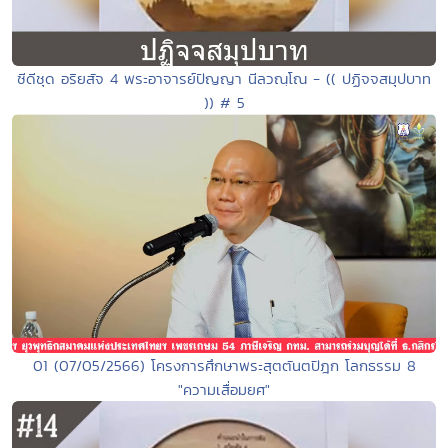
ซีดีชุด อริยสัจ 4 พระอาจารย์ปัญญา นีลวณฺโณ - (( ปฏิจจสมุปบาท
)) # 5
01 (07/05/2566) โครงการศึกษาพระสุตตันตปิฎก โลกธรรม 8
"ความเสื่อมยศ"