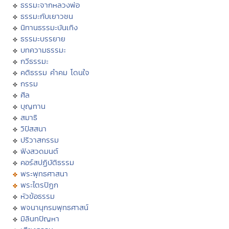
ธรรมะจากหลวงพ่อ
ธรรมะกับเยาวชน
นิทานธรรมะบันเทิง
ธรรมะบรรยาย
บทความธรรมะ
กวีธรรมะ
คติธรรม คำคม โดนใจ
กรรม
ศีล
บุญทาน
สมาธิ
วิปัสสนา
ปริวาสกรรม
ฟังสวดมนต์
คอร์สปฏิบัติธรรม
พระพุทธศาสนา
พระไตรปิฏก
หัวข้อธรรม
พจนานุกรมพุทธศาสน์
มิลินทปัญหา