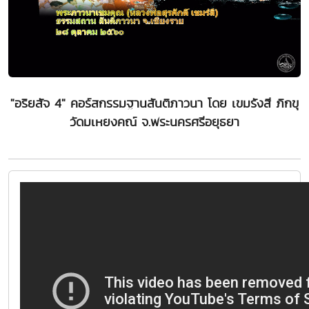
"อริยสัจ 4" คอร์สกรรมฐานสันติภาวนา โดย เขมรังสี ภิกขุ
วัดมเหยงคณ์ จ.พระนครศรีอยุธยา