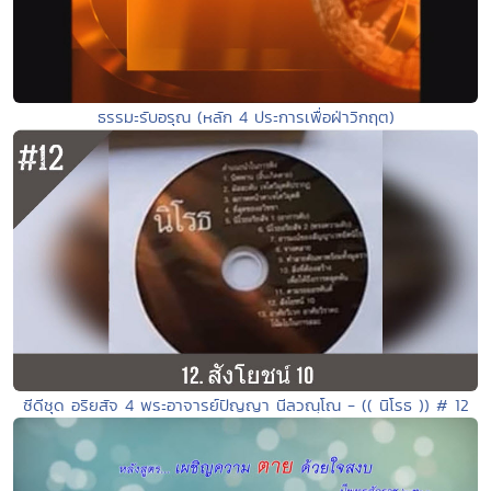
ธรรมะรับอรุณ (หลัก 4 ประการเพื่อฝ่าวิกฤต)
ซีดีชุด อริยสัจ 4 พระอาจารย์ปัญญา นีลวณฺโณ - (( นิโรธ )) # 12