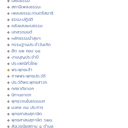
เสียงธรรม
สถานีเพลงธรรมะ
เพลงธรรมะ/ดนตรีสมาธิ
ธรรมะปฏิบัติ
คลังแสงแห่งธรรม
บทสวดมนต์
หลักธรรมนำสุขฯ
กรรมฐานประจำวันเกิด
ฮีต ๑๒ คอง ๑๔
งานบุญประจำปี
ประเพณีทั่วไทย
พระพุทธเจ้า
ภาพพระพุทธประวัติ
ประวัติพระพุทธสาวก
ทศชาติชาดก
นิทานชาดก
พุทธวจนในธรรมบท
มงคล ๓๘ ประการ
พุทธศาสนสุภาษิต
พุทธศาสนสุภาษิต ๖๒๑
สังเวชนียสถาน ๔ ตำบล