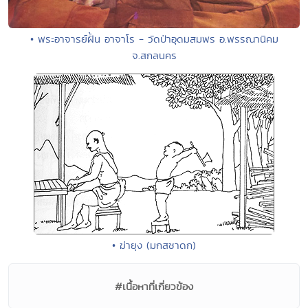
• พระอาจารย์ฝั้น อาจาโร - วัดป่าอุดมสมพร อ.พรรณานิคม
จ.สกลนคร
• ฆ่ายุง (มกสชาดก)
#เนื้อหาที่เกี่ยวข้อง