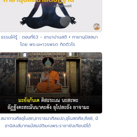
 ธรรมให้รู้ : ตอนที่63 - อานาปานสติ • กายานุปัสสนา
โดย พระมหาวรพรต กิตติวโร
 สมาทานศีลอุโบสถ,อาราธนาศีลแปด,อุโบสถศีล,ศีล8, มี
อานิสงส์มากแม้สมบัติแห่งพระราชายังเทียบมิได้