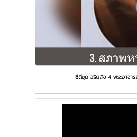
ซีดีชุด อริยสัจ 4 พระอาจา