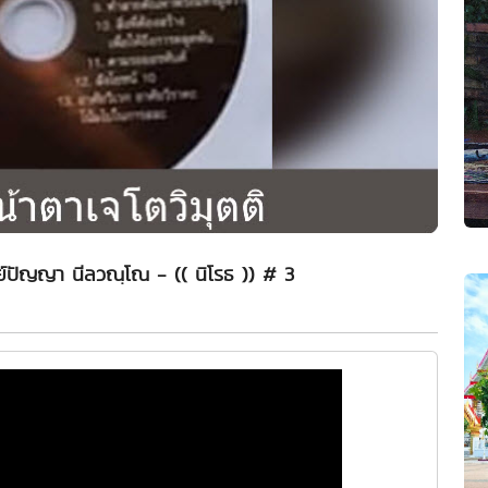
รย์ปัญญา นีลวณฺโณ - (( นิโรธ )) # 3