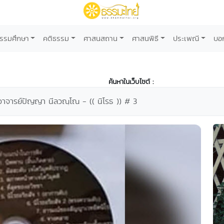
รรมศึกษา
คติธรรม
ศาสนสถาน
ศาสนพิธี
ประเพณี
บอ
ค้นหาในเว็บไซต์ :
ะอาจารย์ปัญญา นีลวณฺโณ - (( นิโรธ )) # 3