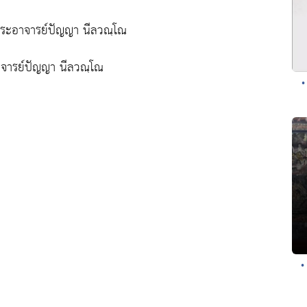
พระอาจารย์ปัญญา นีลวณฺโณ
าจารย์ปัญญา นีลวณฺโณ
•
•