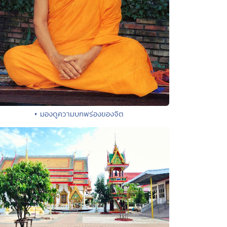
• มองดูความบกพร่องของจิต