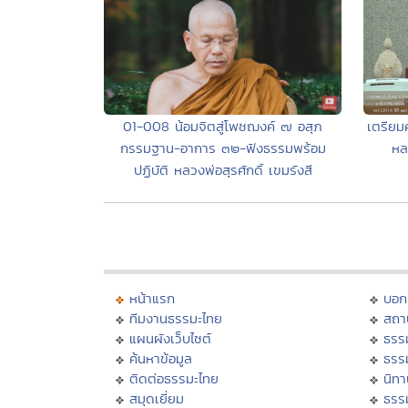
01-008 น้อมจิตสู่โพชฌงค์ ๗ อสุภ
เตรียม
กรรมฐาน-อาการ ๓๒-ฟังธรรมพร้อม
หล
ปฏิบัติ หลวงพ่อสุรศักดิ์ เขมรังสี
หน้าแรก
บอก
ทีมงานธรรมะไทย
สถา
แผนผังเว็บไซต์
ธรร
ค้นหาข้อมูล
ธรร
ติดต่อธรรมะไทย
นิทา
สมุดเยี่ยม
ธรร