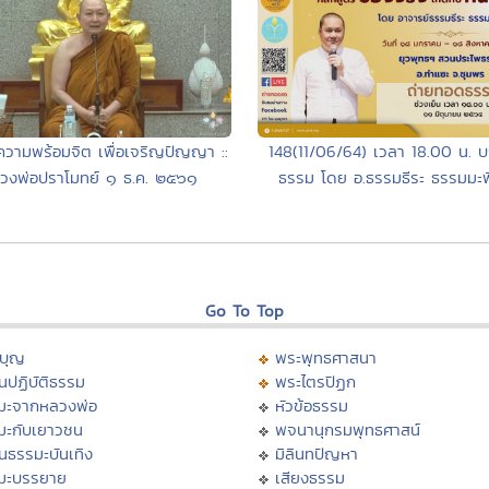
ความพร้อมจิต เพื่อเจริญปัญญา ::
148(11/06/64) เวลา 18.00 น. 
วงพ่อปราโมทย์ ๑ ธ.ค. ๒๕๖๑
ธรรม โดย อ.ธรรมธีระ ธรรมมะพิส
Go To Top
บุญ
พระพุทธศาสนา
นปฏิบัติธรรม
พระไตรปิฏก
มะจากหลวงพ่อ
หัวข้อธรรม
มะกับเยาวชน
พจนานุกรมพุทธศาสน์
นธรรมะบันเทิง
มิลินทปัญหา
มะบรรยาย
เสียงธรรม