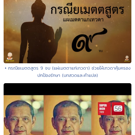
• กรณียเมตตสูตร 9 จบ (แผ่เมตตาแก่เทวดา) ช่วยให้เทวดาคุ้มครอง
ปกป้องรักษา (บทสวดและคำแปล)