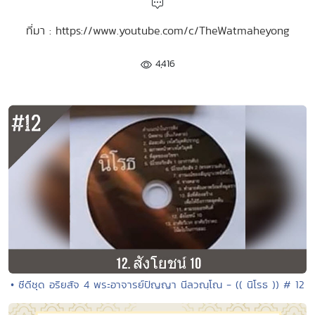
ที่มา : https://www.youtube.com/c/TheWatmaheyong
4,416
• ซีดีชุด อริยสัจ 4 พระอาจารย์ปัญญา นีลวณฺโณ - (( นิโรธ )) # 12