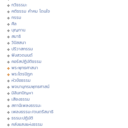
กวีธรรมะ
คติธรรม คำคม โดนใจ
กรรม
ศีล
บุญทาน
สมาธิ
วิปัสสนา
ปริวาสกรรม
ฟังสวดมนต์
คอร์สปฏิบัติธรรม
พระพุทธศาสนา
พระไตรปิฏก
หัวข้อธรรม
พจนานุกรมพุทธศาสน์
มิลินทปัญหา
เสียงธรรม
สถานีเพลงธรรมะ
เพลงธรรมะ/ดนตรีสมาธิ
ธรรมะปฏิบัติ
คลังแสงแห่งธรรม