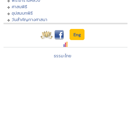
พระอารามหลวง
ศาสนพิธี
อุปสมบทพิธี
วันสำคัญทางศาสนา
Eng
ธรรมะไทย