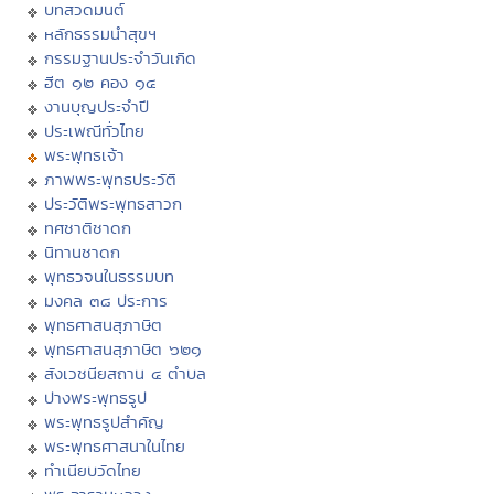
บทสวดมนต์
หลักธรรมนำสุขฯ
กรรมฐานประจำวันเกิด
ฮีต ๑๒ คอง ๑๔
งานบุญประจำปี
ประเพณีทั่วไทย
พระพุทธเจ้า
ภาพพระพุทธประวัติ
ประวัติพระพุทธสาวก
ทศชาติชาดก
นิทานชาดก
พุทธวจนในธรรมบท
มงคล ๓๘ ประการ
พุทธศาสนสุภาษิต
พุทธศาสนสุภาษิต ๖๒๑
สังเวชนียสถาน ๔ ตำบล
ปางพระพุทธรูป
พระพุทธรูปสำคัญ
พระพุทธศาสนาในไทย
ทำเนียบวัดไทย