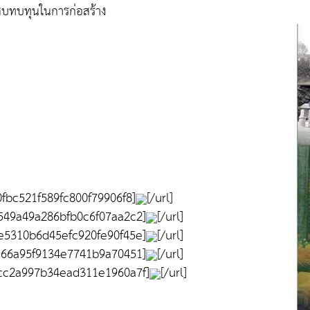
นสบทบทุนในการก่อสร้าง
fbc521f589fc800f79906f8]
[/url]
549a49a286bfb0c6f07aa2c2]
[/url]
e5310b6d45efc920fe90f45e]
[/url]
e66a95f9134e7741b9a70451]
[/url]
4cc2a997b34ead311e1960a7f]
[/url]