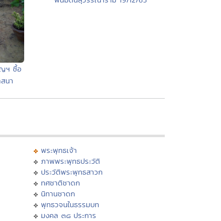
ญฯ ซื้อ
าสนา
พระพุทธเจ้า
ภาพพระพุทธประวัติ
ประวัติพระพุทธสาวก
ทศชาติชาดก
นิทานชาดก
พุทธวจนในธรรมบท
มงคล ๓๘ ประการ