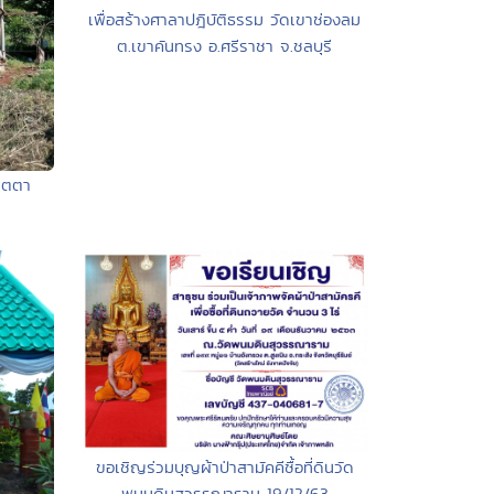
เพื่อสร้างศาลาปฎิบัติธรรม วัดเขาช่องลม
ต.เขาคันทรง อ.ศรีราชา จ.ชลบุรี
เมตตา
ขอเชิญร่วมบุญผ้าป่าสามัคคีซื้อที่ดินวัด
พนมดินสุวรรณาราม 19/12/63