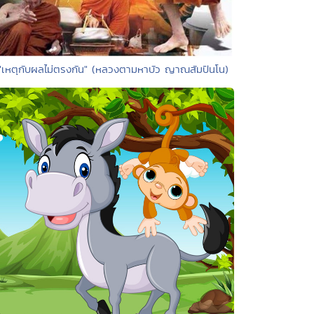
"เหตุกับผลไม่ตรงกัน" (หลวงตามหาบัว ญาณสัมปันโน)