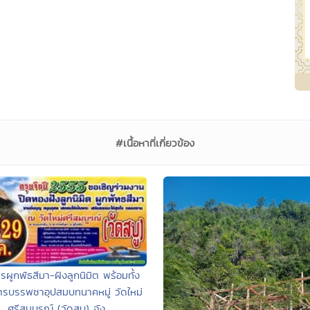
#เนื้อหาที่เกี่ยวข้อง
ผูกพัธสีมา-ฝังลูกนิมิต พร้อมทั้ง
ารบรรพชาอุปสมบทนาคหมู่ วัดใหม่
ศรีสมบูรณ์ (วัดสบู) จัง