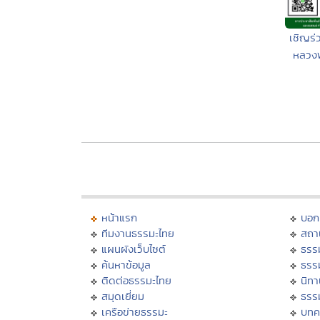
เชิญร่
หลวงพ
หน้าแรก
บอก
ทีมงานธรรมะไทย
สถา
แผนผังเว็บไซต์
ธรร
ค้นหาข้อมูล
ธรร
ติดต่อธรรมะไทย
นิทา
สมุดเยี่ยม
ธรร
เครือข่ายธรรมะ
บทค