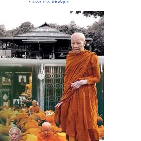
รมธีระ ธรรมมะพิสุทธิ์