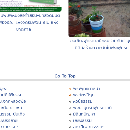
วมพิมพ์หนังสือคำสอน+บทสวดมนต์
่อจรัญ แห่งวัดอัมพวัน 91ปี แห่ง
ชาตกาล
ขอเชิญพุทธศาสนิกชนร่วมกันทำบุ
ที่ดินสร้างถวายวัดในพระพุทธศ
Go To Top
บุญ
พระพุทธศาสนา
นปฏิบัติธรรม
พระไตรปิฏก
มะจากหลวงพ่อ
หัวข้อธรรม
มะกับเยาวชน
พจนานุกรมพุทธศาสน์
นธรรมะบันเทิง
มิลินทปัญหา
มะบรรยาย
เสียงธรรม
วามธรรมะ
สถานีเพลงธรรมะ