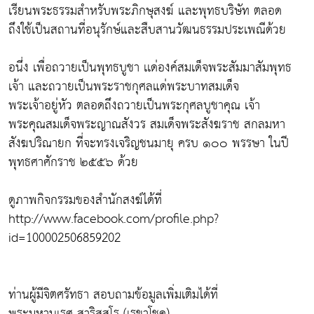
เรียนพระธรรมสำหรับพระภิกษุสงฆ์ และพุทธบริษัท ตลอด
ถึงใช้เป็นสถานที่อนุรักษ์และสืบสานวัฒนธรรมประเพณีด้วย
อนึ่ง เพื่อถวายเป็นพุทธบูชา เเด่องค์สมเด็จพระสัมมาสัมพุทธ
เจ้า และถวายเป็นพระราชกุศลแด่พระบาทสมเด็จ
พระเจ้าอยู่หัว ตลอดถึงถวายเป็นพระกุศลบูชาคุณ เจ้า
พระคุณสมเด็จพระญาณสังวร สมเด็จพระสังฆราช สกลมหา
สังฆปริณายก ที่จะทรงเจริญชนมายุ ครบ ๑๐๐ พรรษา ในปี
พุทธศาศักราช ๒๕๕๖ ด้วย
ดูภาพกิจกรรมของสำนักสงฆ์ได้ที่
http://www.facebook.com/profile.php?
id=100002506859202
ท่านผู้มีจิตศรัทธา สอบถามข้อมูลเพิ่มเติมได้ที่
พระมหานเรศ สาริสฺสโร (เรขาโชค)