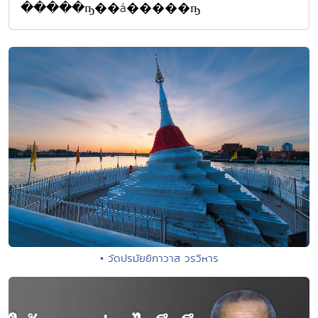
�����ҧ��á�����ҧ
• วัดปรมัยยิกาวาส วรวิหาร