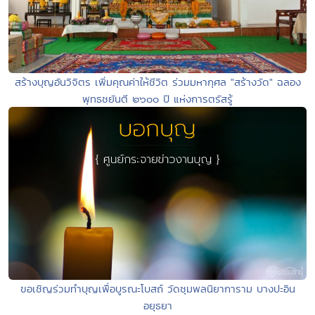
สร้างบุญอันวิจิตร เพิ่มคุณค่าให้ชีวิต ร่วมมหากุศล "สร้างวัด" ฉลอง
พุทธชยันตี ๒๖๐๐ ปี แห่งการตรัสรู้
ขอเชิญร่วมทำบุญเพื่อบูรณะโบสถ์ วัดชุมพลนิยาการาม บางปะอิน
อยุธยา