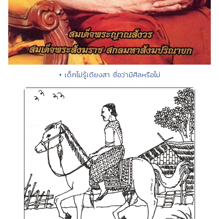
• เด็กไม่รู้เดียงสา ชื่อว่ามีศีลหรือไม่