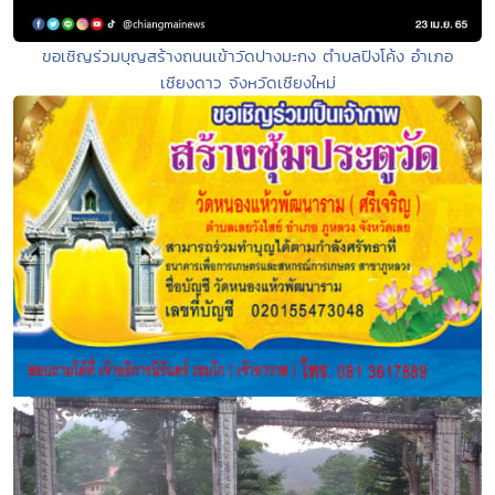
ขอเชิญร่วมบุญสร้างถนนเข้าวัดปางมะกง ตำบลปิงโค้ง อำเภอ
เชียงดาว จังหวัดเชียงใหม่