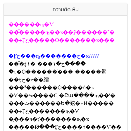
ความคิดเห็น
������ҧ�Ѵ
��͡�����ҧ��ҡ��ŷ������˭�
��÷Ӻح�����Ѻ�������ҡ���
�Ӻح���ҧ�������ح�ҡ?????
��ͧ�Ӻح�١��� �١����
�ç�Ѻ������ͧ��� �����觷
��Ӻح�е�ͧ�繻
���ª������Ѻ����ǹ�ҡ
�Ѵ��ʶҹ����Сͺ�Ըա����ҧ��ʹ�
���ٹ������Ե�㹡�÷Ӥ�����
��÷Ӻح�������ҧ�Ѵ
�֧���ҹ�ʧ�������ҧ�ҡ
�����Թ���Ӻح����ǹ����Ѵ��