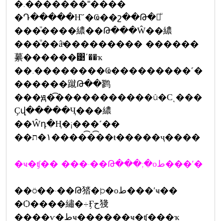
�.�������˭����
�Դ�����Ҥ˹�Ҩ��շ��Թ�繢ͧ
���ͧ����繷��Թ���Ŵ��繷
���ͧ��âͧ��������� ������
繤������͹ʹ��ҡ
��.��������Ҩ���������˹�
������蹴Թ��鹨
���ԭ�͡�����������û�Сͺ���
Ҫվ�����Ҷ���繷
��Ŵդ�Ң�¡���˹��
��١�ת�����͡�͡�ŧ�����ҷ����
�ҹ�ʧ�� ���·��Թ���;�оط���ʹ�
��ö��·��Թ㹺�þ�оط���ʹҹ��
�Ѻ����繡�÷Ӻح㹽
����ѵ�طҹ������ҹ�ʧ���ҡ