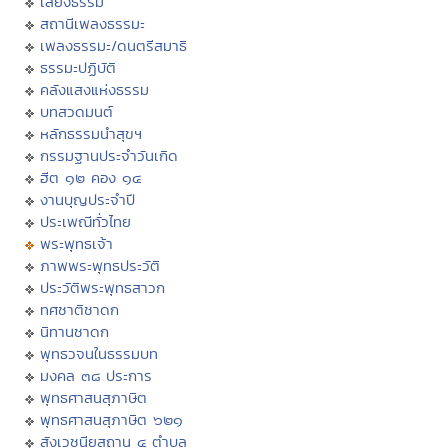
เสียงธรรม
สถานีเพลงธรรมะ
เพลงธรรมะ/ดนตรีสมาธิ
ธรรมะปฏิบัติ
คลังแสงแห่งธรรม
บทสวดมนต์
หลักธรรมนำสุขฯ
กรรมฐานประจำวันเกิด
ฮีต ๑๒ คอง ๑๔
งานบุญประจำปี
ประเพณีทั่วไทย
พระพุทธเจ้า
ภาพพระพุทธประวัติ
ประวัติพระพุทธสาวก
ทศชาติชาดก
นิทานชาดก
พุทธวจนในธรรมบท
มงคล ๓๘ ประการ
พุทธศาสนสุภาษิต
พุทธศาสนสุภาษิต ๖๒๑
สังเวชนียสถาน ๔ ตำบล