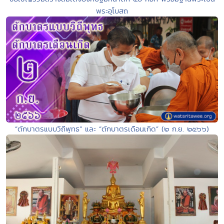
พระอุโบสถ
“ตักบาตรแบบวิถีพุทธ” และ “ตักบาตรเดือนเกิด” (๒ ก.ย. ๒๕๖๖)