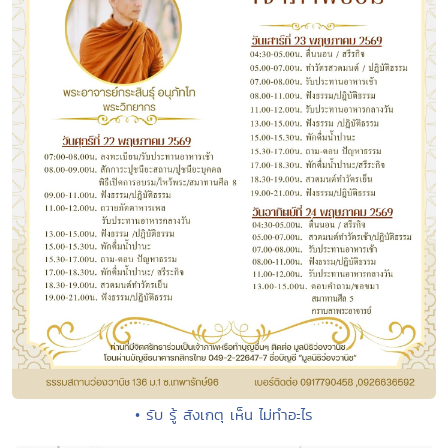
• รับ รู้ สังเกตุ เห็น ไม่ทำอะไร