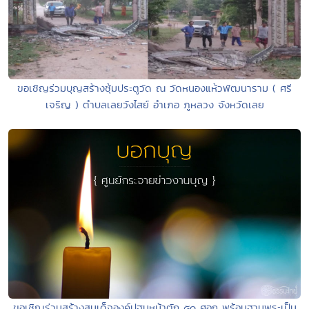
ขอเชิญร่วมบุญสร้างซุ้มประตูวัด ณ วัดหนองแห้วพัฒนาราม ( ศรี
เจริญ ) ตำบลเลยวังไสย์ อำเภอ ภูหลวง จังหวัดเลย
ขอเชิญร่วมสร้างสมเด็จองค์ปฐมหน้าตัก ๕๐ ศอก พร้อมฐานพระเป็น