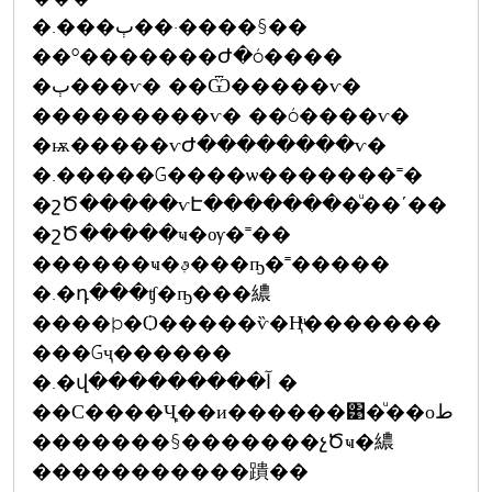
�.���ٻ��·����§��
��º�������Ժ�ó����
�ٻ���ѵ� ��Ѿ�����ѵ�
���������ѵ� ��ó����ѵ�
�ѭ�����ѵԺ��������ѵ�
�.�����Ǵ����ѡ�������˭�
�շԾ�����ѵԷ��������ͧ��ʹ��
�շԾ�����ҹ�ѹ�˭��
������ҹ�ࢵ���ҧ�˭�����
�.�դ���ʧ�ҧ���繷
����þ�Ѻ�����ѷ�Ңͧ�������
���Ǵҷ������
�.�վ���������آ �
��С����Ҷ֧��и������͹�ͧ��оط
�������§�������չԾҹ�繷
�����������蹪��