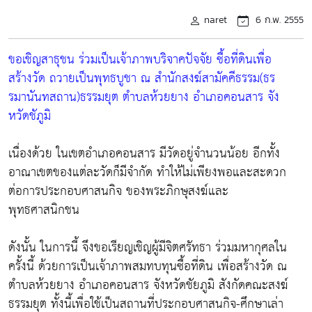
naret
6 ก.พ. 2555
ขอเชิญสาธุชน ร่วมเป็นเจ้าภาพบริจาคปัจจัย ซื้อที่ดินเพื่อ
สร้างวัด ถวายเป็นพุทธบูชา ณ สำนักสงฆ์สามัคคีธรรม(ธร
รมานันทสถาน)ธรรมยุต ตำบลห้วยยาง อำเภอคอนสาร จัง
หวัดชัภูมิ
เนื่องด้วย ในเขตอำเภอคอนสาร มีวัดอยู่จำนวนน้อย อีกทั้ง
อาณาเขตของแต่ละวัดก็มีจำกัด ทำให้ไม่เพียงพอและสะดวก
ต่อการประกอบศาสนกิจ ของพระภิกษุสงฆ์และ
พุทธศาสนิกชน
ดังนั้น ในการนี้ จึงขอเรียญเชิญผู้มีจิตศรัทธา ร่วมมหากุศลใน
ครั้งนี้ ด้วยการเป็นเจ้าภาพสมทบทุนซื้อที่ดิน เพื่อสร้างวัด ณ
ตำบลห้วยยาง อำเภอคอนสาร จังหวัดชัยภูมิ สังกัดคณะสงฆ์
ธรรมยุต ทั้งนี้เพื่อใช้เป็นสถานที่ประกอบศาสนกิจ-ศึกษาเล่า