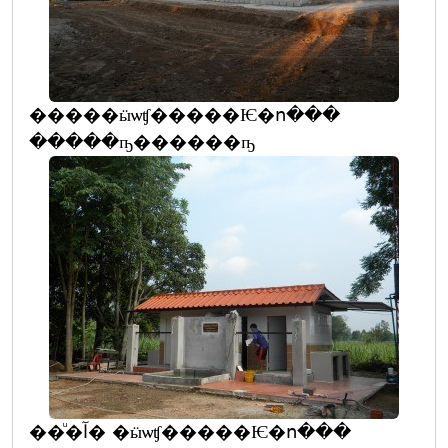
�����ӹѡʧ�����Ѥ�ո���
�����ҧ������ҧ
��ͧ�آ� �ӹѡʧ�����Ѥ�ո���