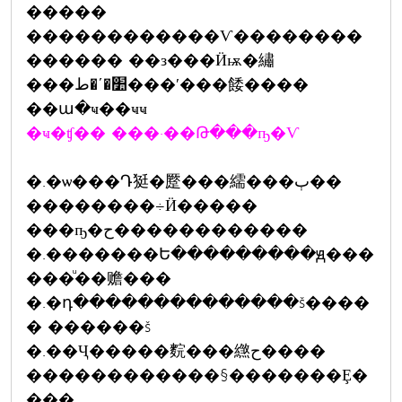
�����
������������Ѵ��������
������ ��з���Ӥѭ�繡
���׺�ʹ�ط���ʹ���餧����
��ա�ҹ��ҹҹ
�ҹ�ʧ�� ���·��Թ���ҧ�Ѵ
�.�ѡ���Դ㹶�蹷���繻���ٻ��
��������÷Ӥ�����
���ҧ�ح������������
�.�������Ե���������ԭ���
���ͧ��赡���
�.�դ��������������š����
� ������š
�.��Ҷ�����䴷���繺ح����
������������§�������Ȩ�
���