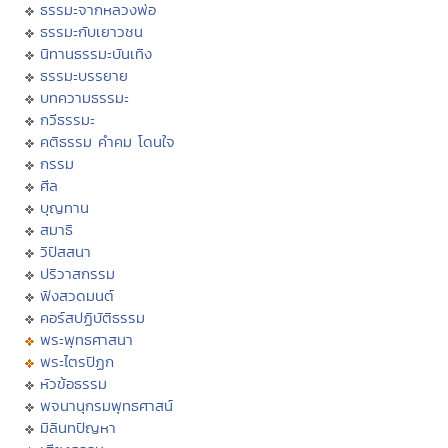
ธรรมะจากหลวงพ่อ
ธรรมะกับเยาวชน
นิทานธรรมะบันเทิง
ธรรมะบรรยาย
บทความธรรมะ
กวีธรรมะ
คติธรรม คำคม โดนใจ
กรรม
ศีล
บุญทาน
สมาธิ
วิปัสสนา
ปริวาสกรรม
ฟังสวดมนต์
คอร์สปฏิบัติธรรม
พระพุทธศาสนา
พระไตรปิฏก
หัวข้อธรรม
พจนานุกรมพุทธศาสน์
มิลินทปัญหา