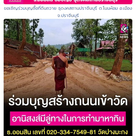
ขอเชิญร่วมบุญซื้อที่ดินถวาย ธุดงคสถานปราจีนบุรี ต.โนนห้อม อ.เมือง
จ.ปราจีนบุรี