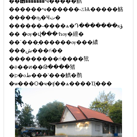
��੾�������ʶҹ�����觹
������ʶҹ������˵ػѨ�����觡
�����ҧ�Ҹت�
������˵����ѧ�Դ�������кؤ
�� �ѹ�վ���ʴҺѹ�繵�
��ʹ���֧������ѹ���繷
���ش���ǹ��
���������ǹ����㹡
�ë��ͷ��Թ����㹺
�þ�оط���ʹ���觹�鹡
�ѡ���Ѻ�ҹ�ʧ��ѧ����Ҵ���