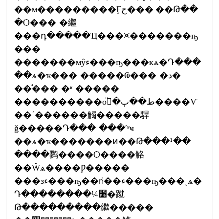
��м���������Ӻح���·��Թ��
�Ѻ��� �繼
���դ�����Ҵ���⪤�������ҧ
���
�������мŷء���ҧ���кѧ�Դ���
��ѧ�ҡ��� �����Ҩ��� �د�
��ͧ��� �ʶ �����
����������оط��ٻ�ءͧ����Ѵ
��ʹ������觸�����駻
ǧ�����Դ��� ���ʹʶҹ
��ѧ�ҡ�������ͷ��Թ���¹��
����鹨����Ѻ����觡
��Ŵѧ����Ƿ�����
���зء���ҧ��ǹ��ء���ҧ���ͺѧ�
Դ��������¼׹�蹴
Թ���������繼�����