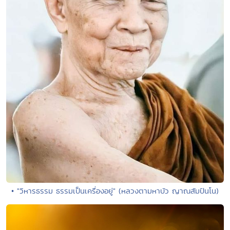
• "วิหารธรรม ธรรมเป็นเครื่องอยู่" (หลวงตามหาบัว ญาณสัมปันโน)