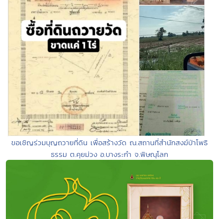
ขอเชิญร่วมบุญถวายที่ดิน เพื่อสร้างวัด ณ.สถานที่สำนักสงฆ์ป่าโพธิ
ธรรม ต.คุยม่วง อ.บางระกำ จ.พิษณุโลก