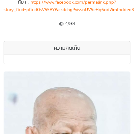
ที่มา :
https://www.facebook.com/permalink.php?
story_fbid=pfbid0vV55BYWckdchgPvivsnUV5eHq6odWmfnddeo
4,934
ความคิดเห็น