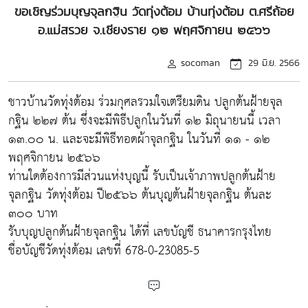
ขอเชิญร่วมบุญจุลกฐิน วัดทุ่งต้อม บ้านทุ่งต้อม ต.ศรีถ้อย
อ.แม่สรวย จ.เชียงราย ๑๒ พฤศจิกายน ๒๕๖๖
socoman
29 มิ.ย. 2566
ชาวบ้านวัดทุ่งต้อม ร่วมกุศลรวมใจเตรียมดิน ปลูกต้นฝ้ายจุล
กฐิน ๒๒๗ ต้น ซึ่งจะมีพิธีปลูกในวันที่ ๑๒ มิถุนายนนี้ เวลา
๑๓.๐๐ น. และจะมีพิธีทอดผ้าจุลกฐิน ในวันที่ ๑๑ - ๑๒
พฤศจิกายน ๒๕๖๖
ท่านใดต้องการมีส่วนแห่งบุญนี้ รับเป็นเจ้าภาพปลูกต้นฝ้าย
จุลกฐิน วัดทุ่งต้อม ปี๒๕๖๖ ต้นบุญต้นฝ้ายจุลกฐิน ต้นละ
๓๐๐ บาท
รับบุญปลูกต้นฝ้ายจุลกฐิน ได้ที่ เลขบัญชี ธนาคารกรุงไทย
ชื่อบัญชีวัดทุ่งต้อม เลขที่ 678-0-23085-5