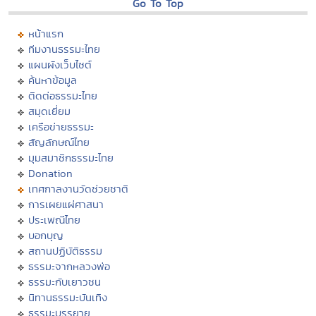
Go To Top
หน้าแรก
ทีมงานธรรมะไทย
แผนผังเว็บไซต์
ค้นหาข้อมูล
ติดต่อธรรมะไทย
สมุดเยี่ยม
เครือข่ายธรรมะ
สัญลักษณ์ไทย
มุมสมาชิกธรรมะไทย
Donation
เทศกาลงานวัดช่วยชาติ
การเผยแผ่ศาสนา
ประเพณีไทย
บอกบุญ
สถานปฏิบัติธรรม
ธรรมะจากหลวงพ่อ
ธรรมะกับเยาวชน
นิทานธรรมะบันเทิง
ธรรมะบรรยาย