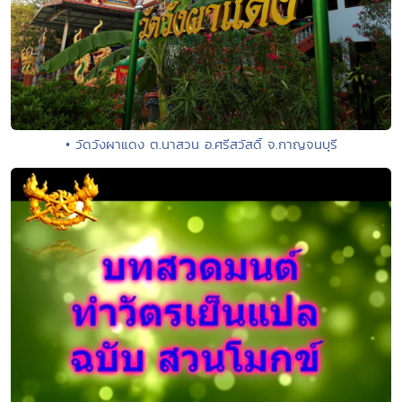
• วัดวังผาแดง ต.นาสวน อ.ศรีสวัสดิ์ จ.กาญจนบุรี