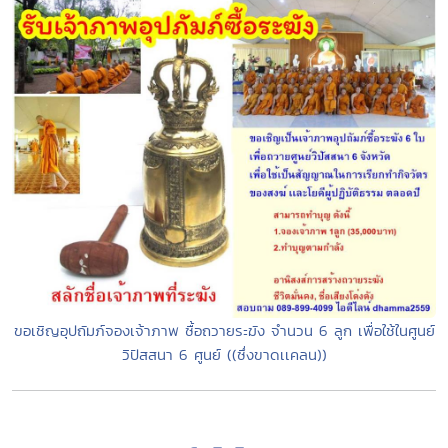
ขอเชิญอุปถัมภ์จองเจ้าภาพ ซื้อถวายระฆัง จำนวน 6 ลูก เพื่อใช้ในศูนย์
วิปัสสนา 6 ศูนย์ ((ซึ่งขาดเเคลน))