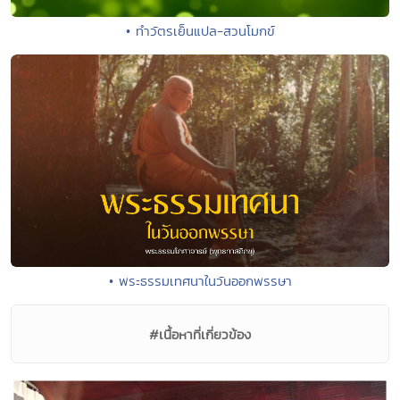
• ทำวัตรเย็นแปล-สวนโมกข์
• พระธรรมเทศนาในวันออกพรรษา
#เนื้อหาที่เกี่ยวข้อง