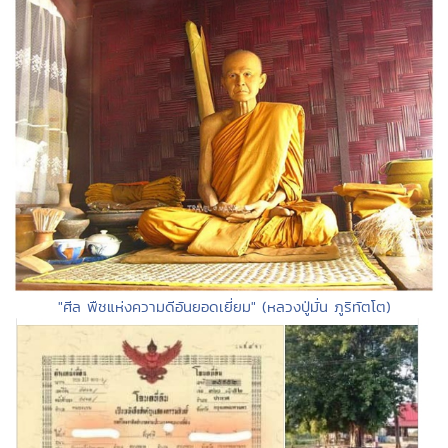
"ศีล พืชแห่งความดีอันยอดเยี่ยม" (หลวงปู่มั่น ภูริทัตโต)