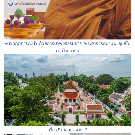
หนีวิกฤตการณ์น้ำ ด้วยการมาฟังธรรมจาก พระอาจารย์มานพ อุปสโม
ณ บ้านอารีย์
เที่ยววัดทองธรรมชาติ