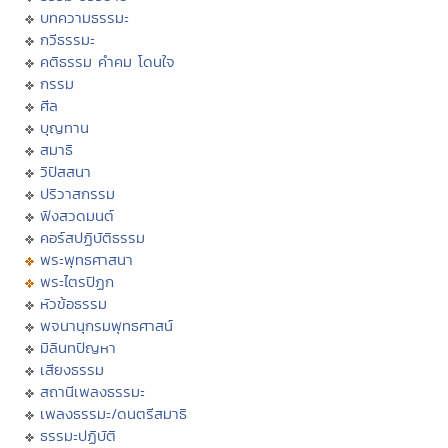
บทความธรรมะ
กวีธรรมะ
คติธรรม คำคม โดนใจ
กรรม
ศีล
บุญทาน
สมาธิ
วิปัสสนา
ปริวาสกรรม
ฟังสวดมนต์
คอร์สปฏิบัติธรรม
พระพุทธศาสนา
พระไตรปิฏก
หัวข้อธรรม
พจนานุกรมพุทธศาสน์
มิลินทปัญหา
เสียงธรรม
สถานีเพลงธรรมะ
เพลงธรรมะ/ดนตรีสมาธิ
ธรรมะปฏิบัติ