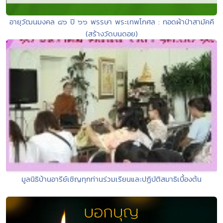
อายุวัฒนมงคล ๘๖ ปี ๖๖ พรรษา พระเทพโกศล : ทอดผ้าป่าสามัคคี
(สร้างวัดบนดอย)
มูลนิธิบ้านอารีย์เชิญทุกท่านร่วมเรียนและปฏิบัติสมาธิเบื้องต้น