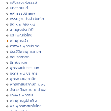
คลังแสงแห่งธรรม
บทสวดมนต์
หลักธรรมนำสุขฯ
กรรมฐานประจำวันเกิด
ฮีต ๑๒ คอง ๑๔
งานบุญประจำปี
ประเพณีทั่วไทย
พระพุทธเจ้า
ภาพพระพุทธประวัติ
ประวัติพระพุทธสาวก
ทศชาติชาดก
นิทานชาดก
พุทธวจนในธรรมบท
มงคล ๓๘ ประการ
พุทธศาสนสุภาษิต
พุทธศาสนสุภาษิต ๖๒๑
สังเวชนียสถาน ๔ ตำบล
ปางพระพุทธรูป
พระพุทธรูปสำคัญ
พระพุทธศาสนาในไทย