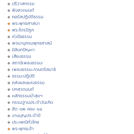
ปริวาสกรรม
ฟังสวดมนต์
คอร์สปฏิบัติธรรม
พระพุทธศาสนา
พระไตรปิฏก
หัวข้อธรรม
พจนานุกรมพุทธศาสน์
มิลินทปัญหา
เสียงธรรม
สถานีเพลงธรรมะ
เพลงธรรมะ/ดนตรีสมาธิ
ธรรมะปฏิบัติ
คลังแสงแห่งธรรม
บทสวดมนต์
หลักธรรมนำสุขฯ
กรรมฐานประจำวันเกิด
ฮีต ๑๒ คอง ๑๔
งานบุญประจำปี
ประเพณีทั่วไทย
พระพุทธเจ้า