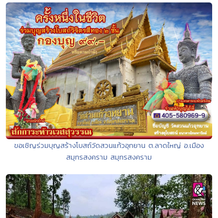
ขอเชิญร่วมบุญสร้างโบสถ์วัดสวนแก้วอุทยาน ต.ลาดใหญ่ อ.เมือง
สมุทรสงคราม สมุทรสงคราม