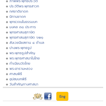
ภาพพระพุทธประวัติ
ประวัติพระพุทธสาวก
ทศชาติชาดก
นิทานชาดก
พุทธวจนในธรรมบท
มงคล ๓๘ ประการ
พุทธศาสนสุภาษิต
พุทธศาสนสุภาษิต ๖๒๑
สังเวชนียสถาน ๔ ตำบล
ปางพระพุทธรูป
พระพุทธรูปสำคัญ
พระพุทธศาสนาในไทย
ทำเนียบวัดไทย
พระอารามหลวง
ศาสนพิธี
อุปสมบทพิธี
วันสำคัญทางศาสนา
Eng