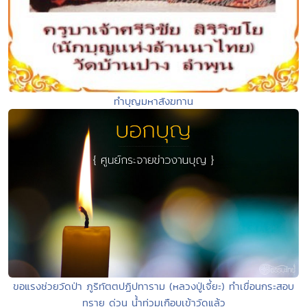
ทำบุญมหาสังฆทาน
ขอแรงช่วยวัดป่า ภูริทัตตปฏิปทาราม (หลวงปู่เจี้ยะ) ทำเขื่อนกระสอบ
ทราย ด่วน น้ำท่วมเกือบเข้าวัดแล้ว