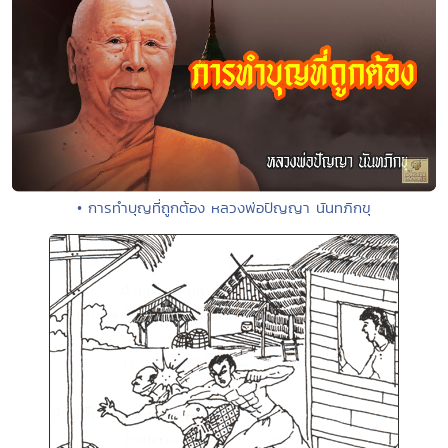
• การทำบุญที่ถูกต้อง หลวงพ่อปัญญา นันทภิกขุ