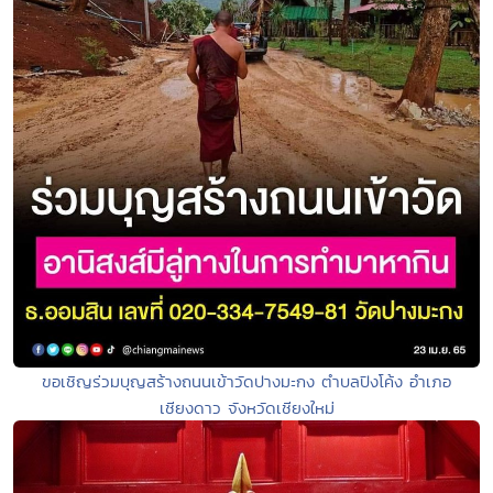
ขอเชิญร่วมบุญสร้างถนนเข้าวัดปางมะกง ตำบลปิงโค้ง อำเภอ
เชียงดาว จังหวัดเชียงใหม่