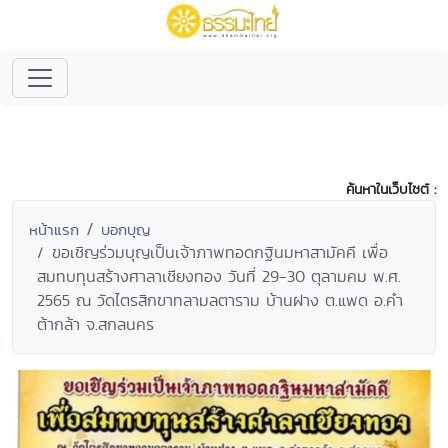
ค้นหาในเว็บไซต์ :
หน้าแรก
บอกบุญ
ขอเชิญร่วมบุญเป็นเจ้าภาพทอดกฐินมหาสามัคคี เพื่อ
สมทบทุนสร้างศาลาเชียงทอง วันที่ 29-30 ตุลามคม พ.ศ.
2565 ณ วัดไตรสิกขาทลามลตาราม บ้านฝาง ต.แพด อ.คำ
ต้ากล้า จ.สกลนคร