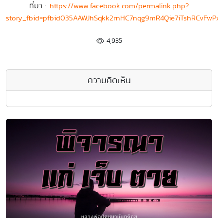
ที่มา :
https://www.facebook.com/permalink.php?
story_fbid=pfbid035AAWJhSqkk2rnHC7nqg9mR4Qie7iTshRCvFw
4,935
ความคิดเห็น