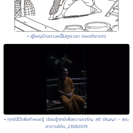
• ผู้ใหญ่บ้านทวงหนี้ไม่ถูกเวลา (คหปติชาดก)
• ทุกข์มีไว้เพื่อกำหนดรู้ เรียนรู้ทุกข์เพื่อความเจริญ สติ ปัญญา - พระ
อาจารย์ต้น_23082019