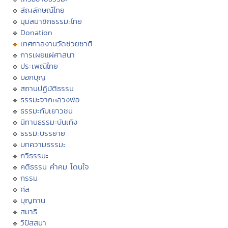
สัญลักษณ์ไทย
มุมสมาชิกธรรมะไทย
Donation
เทศกาลงานวัดช่วยชาติ
การเผยแผ่ศาสนา
ประเพณีไทย
บอกบุญ
สถานปฏิบัติธรรม
ธรรมะจากหลวงพ่อ
ธรรมะกับเยาวชน
นิทานธรรมะบันเทิง
ธรรมะบรรยาย
บทความธรรมะ
กวีธรรมะ
คติธรรม คำคม โดนใจ
กรรม
ศีล
บุญทาน
สมาธิ
วิปัสสนา