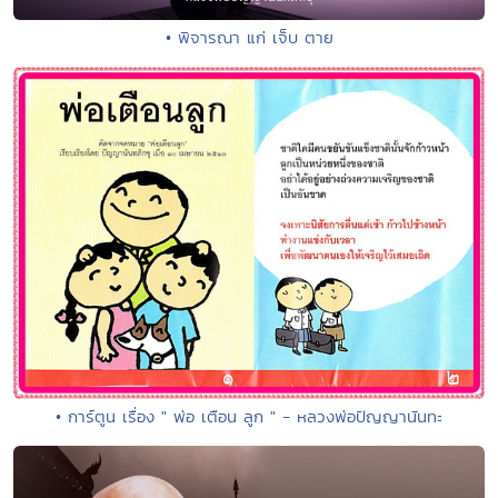
• พิจารณา แก่ เจ็บ ตาย
• การ์ตูน เรื่อง " พ่อ เตือน ลูก " - หลวงพ่อปัญญานันทะ