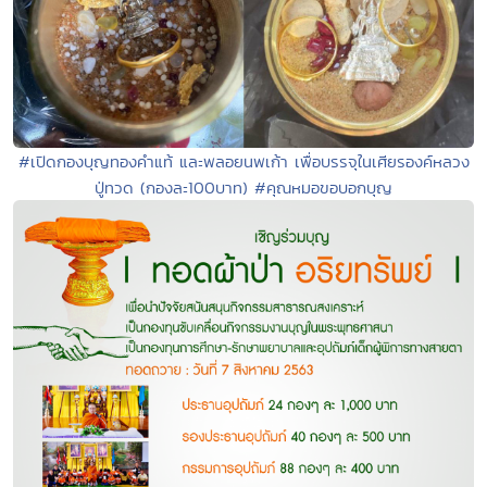
#เปิดกองบุญทองคำแท้ และพลอยนพเก้า เพื่อบรรจุในเศียรองค์หลวง
ปู่ทวด (กองละ100บาท) #คุณหมอขอบอกบุญ