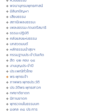
หัวข้อธรรม
พจนานุกรมพุทธศาสน์
มิลินทปัญหา
เสียงธรรม
สถานีเพลงธรรมะ
เพลงธรรมะ/ดนตรีสมาธิ
ธรรมะปฏิบัติ
คลังแสงแห่งธรรม
บทสวดมนต์
หลักธรรมนำสุขฯ
กรรมฐานประจำวันเกิด
ฮีต ๑๒ คอง ๑๔
งานบุญประจำปี
ประเพณีทั่วไทย
พระพุทธเจ้า
ภาพพระพุทธประวัติ
ประวัติพระพุทธสาวก
ทศชาติชาดก
นิทานชาดก
พุทธวจนในธรรมบท
มงคล ๓๘ ประการ