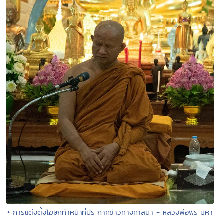
• การแต่งตั้งโฆษกทำหน้าที่ประกาศข่าวทางศาสนา - หลวงพ่อพระมหา