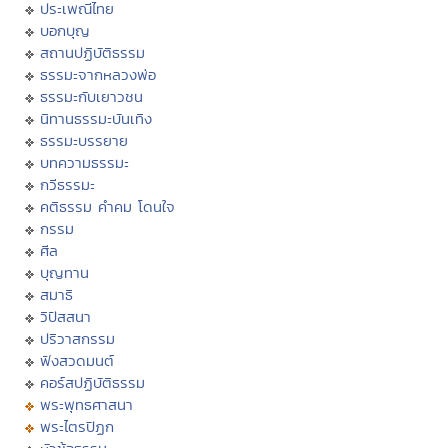
ประเพณีไทย
บอกบุญ
สถานปฏิบัติธรรม
ธรรมะจากหลวงพ่อ
ธรรมะกับเยาวชน
นิทานธรรมะบันเทิง
ธรรมะบรรยาย
บทความธรรมะ
กวีธรรมะ
คติธรรม คำคม โดนใจ
กรรม
ศีล
บุญทาน
สมาธิ
วิปัสสนา
ปริวาสกรรม
ฟังสวดมนต์
คอร์สปฏิบัติธรรม
พระพุทธศาสนา
พระไตรปิฏก