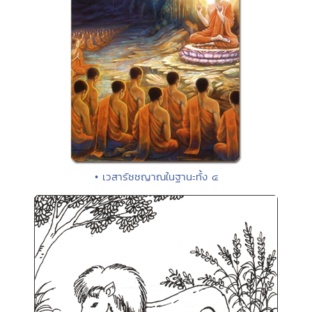
• เวสารัชชญาณในฐานะทั้ง ๔