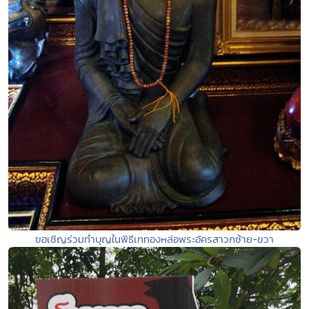
ขอเชิญร่วมทำบุญในพิธีเททองหล่อพระอัครสาวกซ้าย-ขวา