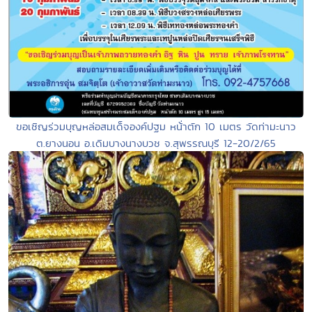
ขอเชิญร่วมบุญหล่อสมเด็จองค์ปฐม หน้่าตัก 10 เมตร วัดท่ามะนาว
ต.ยางนอน อ.เดิมบางนางบวช จ.สุพรรณบุรี 12-20/2/65