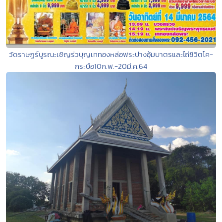
วัดราษฏร์บูรณะเชิญร่วบุญเททองหล่อพระปางอุ้มบาตรและไถ่ชีวิตโค-
กระบือ10ก.พ.-20มี.ค.64