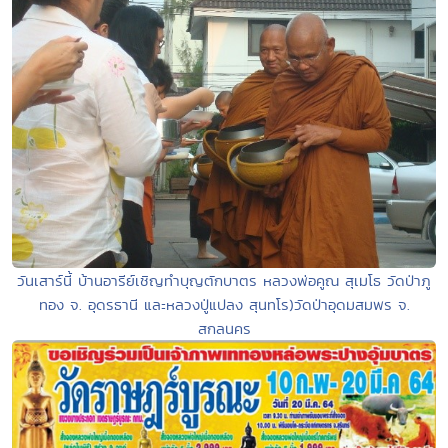
วันเสาร์นี้ บ้านอารีย์เชิญทำบุญตักบาตร หลวงพ่อคูณ สุเมโธ วัดป่าภู
ทอง จ. อุดรธานี และหลวงปู่แปลง สุนทโร)วัดป่าอุดมสมพร จ.
สกลนคร