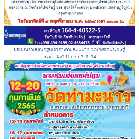
ขอเชิญร่วมบุญกฐินเจ้าภาพคนล่ะ10บาท วัดเกียรติประดิษฐ์
ซ.สุขสวัสดิ์ 11 กทม 7-11-64