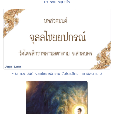
ประกอบ ธมฺมชีโว
• บทสวดมนต์ จุลลไชยยปกรณ์ วัดไตรสิกขาทลามลตาราม