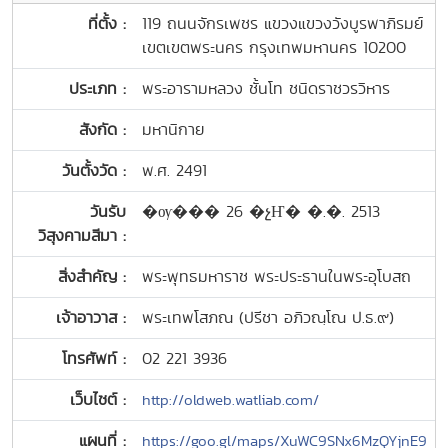
ที่ตั้ง :
119 ถนนจักรเพชร แขวงแขวงวังบูรพาภิรมย์
เขตเขตพระนคร กรุงเทพมหานคร 10200
ประเภท :
พระอารามหลวง ชั้นโท ชนิดราชวรวิหาร
สังกัด :
มหานิกาย
วันตั้งวัด :
พ.ศ. 2491
วันรับ
�ѹ��� 26 �չҤ� �.�. 2513
วิสุงคามสีมา :
สิ่งสำคัญ :
พระพุทธมหาราช พระประธานในพระอุโบสถ
เจ้าอาวาส :
พระเทพโสภณ (ปรีชา อภิวณฺโณ ป.ธ.๙)
โทรศัพท์ :
02 221 3936
เว็บไซต์ :
http://oldweb.watliab.com/
แผนที่ :
https://goo.gl/maps/XuWC9SNx6MzQYjnE9