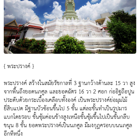
{ พระปรางค์ }
พระปรางค์ สร้างในสมัยรัชกาลที่ 3 ฐานกว้างด้านละ 15 วา สูง
จากพื้นถึงยอดนภศูล และยอดฉัตร 16 วา 2 ศอก ก่ออิฐถือปูน
ประดับด้วยกระเบื้องเคลือบทั้งองค์ เป็นพระปรางค์ย่อมุมไม้
ยี่สิบแปด มีฐานบัวซ้อนขึ้นไป 5 ชั้น แต่ละชั้นทำเป็นรูปมาร
แบกโดยรอบ ชั้นซุ้มค่อนข้างสูงเหนือชั้นซุ้มขึ้นไปเป็นชั้นกลีบ
ขนุน 8 ชั้น ยอดพระปรางค์เป็นนภศูล มีมงกุฎครอบบนนภศูล
อีกทีหนึ่ง