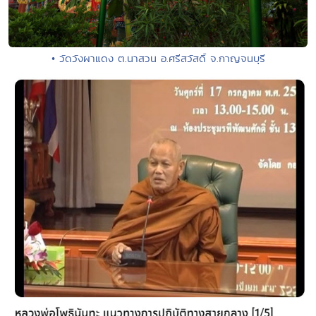
• วัดวังผาแดง ต.นาสวน อ.ศรีสวัสดิ์ จ.กาญจนบุรี