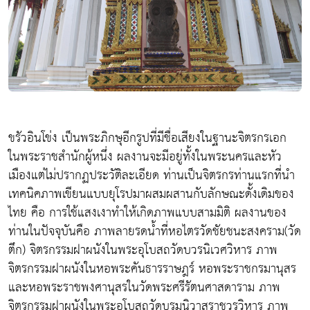
ขรัวอินโข่ง เป็นพระภิกษุอีกรูปที่มีชื่อเสียงในฐานะจิตรกรเอก
ในพระราชสำนักผู้หนึ่ง ผลงานจะมีอยู่ทั้งในพระนครและหัว
เมืองแต่ไม่ปรากฏประวัติละเอียด ท่านเป็นจิตรกรท่านแรกที่นำ
เทคนิคภาพเขียนแบบยุโรปมาผสมผสานกับลักษณะดั้งเดิมของ
ไทย คือ การใช้แสงเงาทำให้เกิดภาพแบบสามมิติ ผลงานของ
ท่านในปัจจุบันคือ ภาพลายรดน้ำที่หอไตรวัดชัยชนะสงคราม(วัด
ตึก) จิตรกรรมฝาผนังในพระอุโบสถวัดบวรนิเวศวิหาร ภาพ
จิตรกรรมฝาผนังในหอพระคันธารราษฎร์ หอพระราชกรมานุสร
และหอพระราชพงศานุสรในวัดพระศรีรัตนศาสดาราม ภาพ
จิตรกรรมฝาผนังในพระอุโบสถวัดบรมนิวาสราชวรวิหาร ภาพ