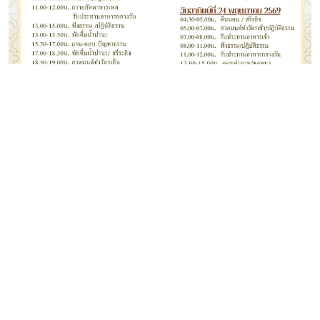
• รับ รู้ สังเกตุ เห็น ไม่ทำอะไร