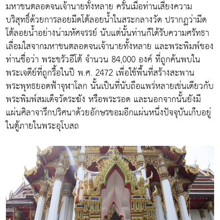
มหาชนตลอดจนเจ้านายทั้งหลาย ครั้นเมื่อท่านเสี่ยงความ
บริสุทธิ์ด้วยการลอยมีดโต้ลอยน้ำในสระกลางวัด ปรากฏว่ามีด
โต้ลอยน้ำอย่างน่ามหัศจรรย์ นับแต่นั้นท่านก็ได้รับความศรัทธา
เลื่อมใสจากมหาชนตลอดจนเจ้านายทั้งหลาย และพระพิมพ์ของ
ท่านชื่อว่า พระขรัวอีโต้ จำนวน 84,000 องค์ ที่ถูกค้นพบใน
พระเจดีย์ที่ถูกรื้อในปี พ.ศ. 2472 เพื่อใช้พื้นที่สร้างสะพาน
พระพุทธยอดฟ้าจุฬาโลก นั้นเป็นที่นับถือแพร่หลายเช่นเดียวกับ
พระพิมพ์สมเด็จวัดระฆัง หรือพระรอด และนอกจากนั้นยังมี
แผ่นศิลาจารึกปริศนาด้วยอักษรขอมอีกแผ่นหนึ่งปัจจุบันเก็บอยู่
ในตู้ภายในพระอุโบสถ