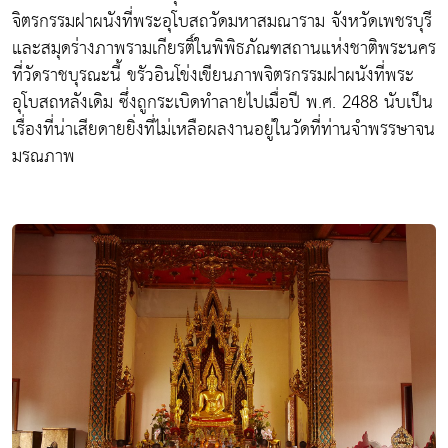
จิตรกรรมฝาผนังที่พระอุโบสถวัดมหาสมณาราม จังหวัดเพชรบุรี
และสมุดร่างภาพรามเกียรติ์ในพิพิธภัณฑสถานแห่งชาติพระนคร
ที่วัดราชบุรณะนี้ ขรัวอินโข่งเขียนภาพจิตรกรรมฝาผนังที่พระ
อุโบสถหลังเดิม ซึ่งถูกระเบิดทำลายไปเมื่อปี พ.ศ. 2488 นับเป็น
เรื่องที่น่าเสียดายยิ่งที่ไม่เหลือผลงานอยู่ในวัดที่ท่านจำพรรษาจน
มรณภาพ