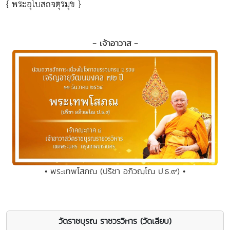
{ พระอุโบสถจตุรมุข }
- เจ้าอาวาส -
• พระเทพโสภณ (ปรีชา อภิวณฺโณ ป.ธ.๙) •
วัดราชบุรณ ราชวรวิหาร (วัดเลียบ)