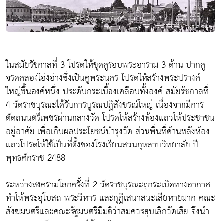
ในสมัยรัชกาลที่ 3 โปรดให้ขุดคูรอบพระอาราม 3 ด้าน ปากคู
จรดคลองโอ่งอ่างซึ่งเป็นคูพระนคร โปรดให้สร้างพระปรางค์
ใหญ่ขึ้นองค์หนึ่ง ประดับกระเบื้องเคลือบทั้งองค์ สมัยรัชกาลที่
4 วัดราชบุรณะได้รับการบูรณปฏิสังขรณ์ใหญ่ เนื่องจากมีการ
ตัดถนนตรีเพชรผ่านกลางวัด โปรดให้สร้างห้องแถวให้ประชาชน
อยู่อาศัย เพื่อเก็บผลประโยชน์บำรุงวัด ส่วนพื่นที่ด้านหลังห้อง
แถวโปรดให้ใช้เป็นที่ตั้งของโรงเรียนสวนกุหลาบวิทยาลัย ปี
พุทธศักราช 2488
ระหว่างสงครามโลกครั้งที่ 2 วัดราชบุรณะถูกระเบิดทางอากาศ
ทำให้พระอุโบสถ พระวิหาร และกุฏิเสนาสนะเสียหายมาก คณะ
สังฆมนตรีและคณะรัฐมนตรีมีมติว่าสมควรยุบเลิกวัดเสีย จึงนำ