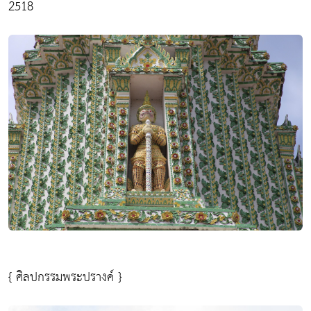
2518
{ ศิลปกรรมพระปรางค์ }