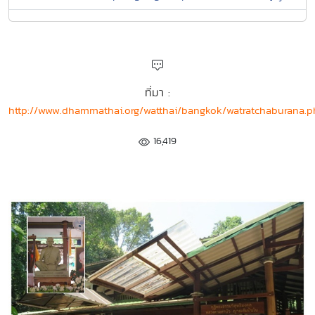
ที่มา :
http://www.dhammathai.org/watthai/bangkok/watratchaburana.
16,419