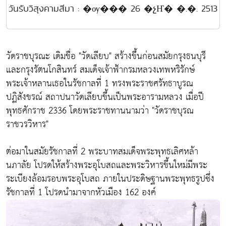
วันรับวิสุงคามสีมา : �ѹ��� 26 �չҤ� �.�. 2513
วัดราชบุรณะ เดิมชื่อ "วัดเลียบ" สร้างขึ้นก่อนสมัยกรุงธนบุรี
และกรุงรัตนโกสินทร์ สมเด็จเจ้าฟ้ากรมหลวงเทพหริรักษ์
พระเจ้าหลานเธอในรัชกาลที่ 1 ทรงพระราชศรัทธาบูรณ
ปฏิสังขรณ์ สถาปนาวัดเลียบขึ้นเป็นพระอารามหลวง เมื่อปี
พุทธศักราช 2336 โดยพระราชทานนามว่า "วัดราชบุรณ
ราชวรวิหาร"
ต่อมาในสมัยรัชกาลที่ 2 พระบาทสมเด็จพระพุทธเลิศหล้า
นภาลัย โปรดให้สร้างพระอุโบสถและพระวิหารขึ้นใหม่มีพระ
ระเบียงล้อมรอบพระอุโบสถ ภายในประดิษฐานพระพุทธรูปซึ่ง
รัชกาลที่ 1 โปรดนำมาจากหัวเมือง 162 องค์