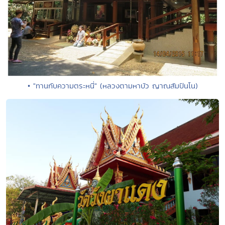
• "ทานกับความตระหนี่" (หลวงตามหาบัว ญาณสัมปันโน)