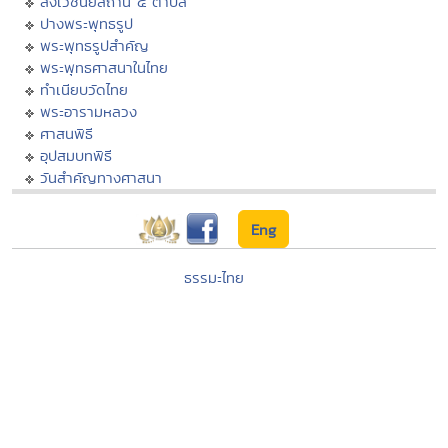
สังเวชนียสถาน ๔ ตำบล
ปางพระพุทธรูป
พระพุทธรูปสำคัญ
พระพุทธศาสนาในไทย
ทำเนียบวัดไทย
พระอารามหลวง
ศาสนพิธี
อุปสมบทพิธี
วันสำคัญทางศาสนา
Eng
ธรรมะไทย