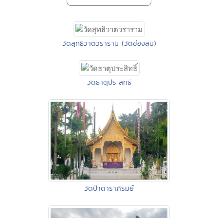
วัดสุทธิวาตวราราม (วัดช่องลม)
วัดธาตุประสิทธิ์
วัดป่าดาราภิรมย์