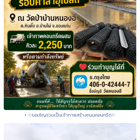
• ✨ขอเชิญร่วมเป็นเจ้าภาพสร้างถนนคอนกรีต✨