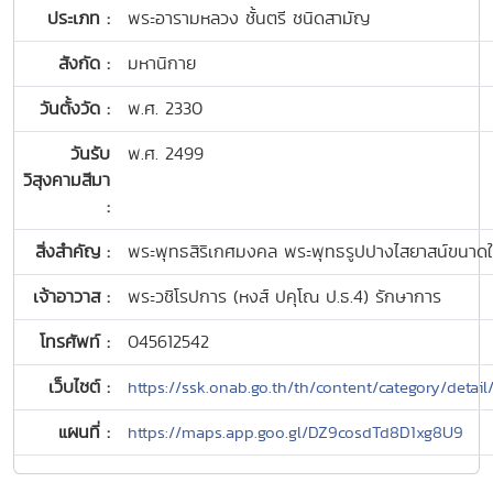
ประเภท :
พระอารามหลวง ชั้นตรี ชนิดสามัญ
สังกัด :
มหานิกาย
วันตั้งวัด :
พ.ศ. 2330
วันรับ
พ.ศ. 2499
วิสุงคามสีมา
:
สิ่งสำคัญ :
พระพุทธสิริเกศมงคล พระพุทธรูปปางไสยาสน์ขนาด
เจ้าอาวาส :
พระวชิโรปการ (หงส์ ปคุโณ ป.ธ.4) รักษาการ
โทรศัพท์ :
045612542
เว็บไซต์ :
https://ssk.onab.go.th/th/content/category/detail
แผนที่ :
https://maps.app.goo.gl/DZ9cosdTd8D1xg8U9