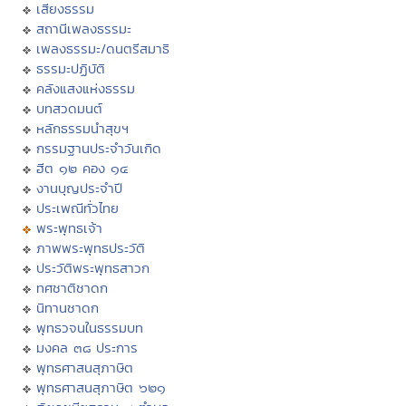
เสียงธรรม
สถานีเพลงธรรมะ
เพลงธรรมะ/ดนตรีสมาธิ
ธรรมะปฏิบัติ
คลังแสงแห่งธรรม
บทสวดมนต์
หลักธรรมนำสุขฯ
กรรมฐานประจำวันเกิด
ฮีต ๑๒ คอง ๑๔
งานบุญประจำปี
ประเพณีทั่วไทย
พระพุทธเจ้า
ภาพพระพุทธประวัติ
ประวัติพระพุทธสาวก
ทศชาติชาดก
นิทานชาดก
พุทธวจนในธรรมบท
มงคล ๓๘ ประการ
พุทธศาสนสุภาษิต
พุทธศาสนสุภาษิต ๖๒๑