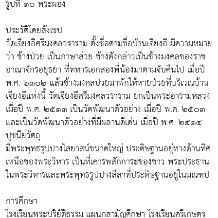
รูปที่ ๑๐ พระผอง
ประวัติโดยสังเขป
วัดเจียงอีศรีมงคลวราราม ตั้งชื่อตามชื่อบ้านเจียงอี มีความหมาย
ว่า ช้างป่วย เป็นภาษาส่วย ช้างดังกล่าวเป็นช้างมงคลของราช
อาณาจักรอยุธยา ที่ทหารเอกสองพี่น้องมาตามจับคืนไป เมื่อปี
พ.ศ. ๒๓๐๒ แล้วช้างมงคลป่วยมาพักให้หายป่วยที่บริเวณบ้าน
เจียงอีแห่งนี้ วัดเจียงอีศรีมงคลวราราม ยกเป็นพระอารามหลวง
เมื่อปี พ.ศ. ๒๕๑๓ เป็นวัดพัฒนาตัวอย่าง เมื่อปี พ.ศ. ๒๕๐๓
และเป็นวัดพัฒนาตัวอย่างที่มีผลานดีเด่น เมื่อปี พ.ศ. ๒๕๑๔
ปูชนียวัตถุ
มีพระพุทธรูปปางไสยาสน์ขนาดใหญ่ ประดิษฐานอยู่ทางด้านทิศ
เหนือของพระวิหาร เป็นที่เคารพสักการะของชาว พระประธาน
ในพระวิหารและพระพุทธรูปปางลีลาที่ประดิษฐานอยู่ในมณฑป
การศึกษา
โรงเรียนพระปริยัติธรรม แผนกสามัญศึกษา โรงเรียนศรีเกษตร