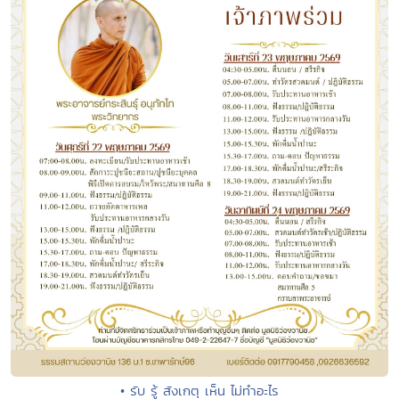
• รับ รู้ สังเกตุ เห็น ไม่ทำอะไร