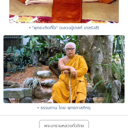
• "พุทธะเกิดที่ใจ" (หลวงปู่เทสก์ เทสรังสี)
• ธรรมทาน โดย พุทธทาสภิกขุ
พระอารามหลวงทั่วไทย