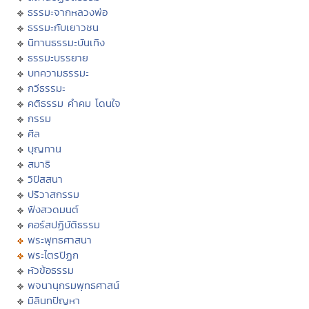
ธรรมะจากหลวงพ่อ
ธรรมะกับเยาวชน
นิทานธรรมะบันเทิง
ธรรมะบรรยาย
บทความธรรมะ
กวีธรรมะ
คติธรรม คำคม โดนใจ
กรรม
ศีล
บุญทาน
สมาธิ
วิปัสสนา
ปริวาสกรรม
ฟังสวดมนต์
คอร์สปฏิบัติธรรม
พระพุทธศาสนา
พระไตรปิฏก
หัวข้อธรรม
พจนานุกรมพุทธศาสน์
มิลินทปัญหา