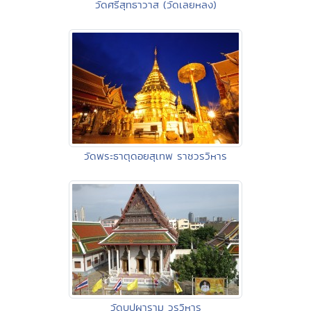
วัดศรีสุทธาวาส (วัดเลยหลง)
วัดพระธาตุดอยสุเทพ ราชวรวิหาร
วัดบุปผาราม วรวิหาร