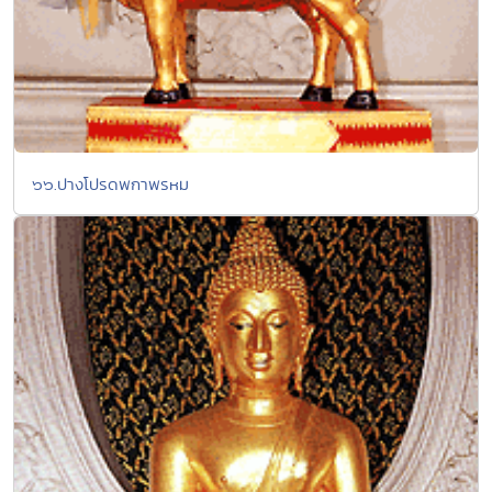
๖๖.ปางโปรดพกาพรหม