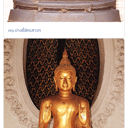
๓๑.ปางชี้อัครสาวก