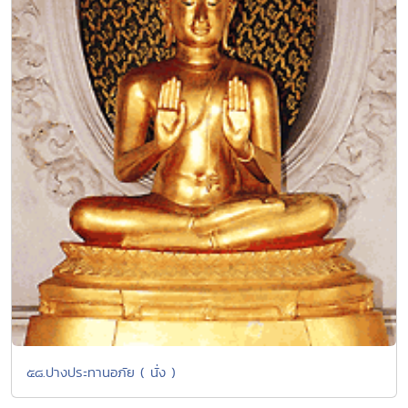
๕๘.ปางประทานอภัย ( นั่ง )