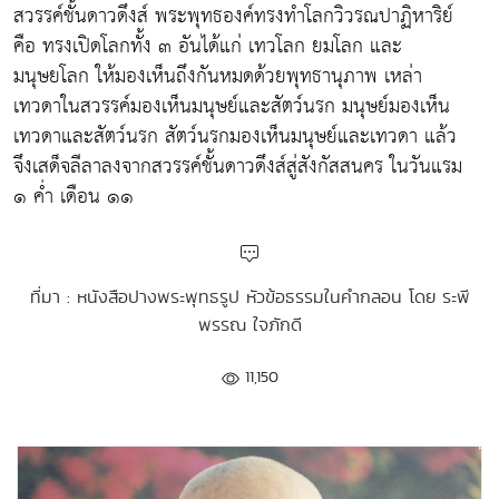
สวรรค์ชั้นดาวดึงส์ พระพุทธองค์ทรงทำโลกวิวรณปาฏิหาริย์
คือ ทรงเปิดโลกทั้ง ๓ อันได้แก่ เทวโลก ยมโลก และ
มนุษยโลก ให้มองเห็นถึงกันหมดด้วยพุทธานุภาพ เหล่า
เทวดาในสวรรค์มองเห็นมนุษย์และสัตว์นรก มนุษย์มองเห็น
เทวดาและสัตว์นรก สัตว์นรกมองเห็นมนุษย์และเทวดา แล้ว
จึงเสด็จลีลาลงจากสวรรค์ชั้นดาวดึงส์สู่สังกัสสนคร ในวันแรม
๑ ค่ำ เดือน ๑๑
ที่มา : หนังสือปางพระพุทธรูป หัวข้อธรรมในคำกลอน โดย ระพี
พรรณ ใจภักดี
11,150