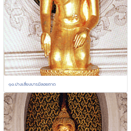
๑๐.ปางเสี่ยงบารมีลอยถาด