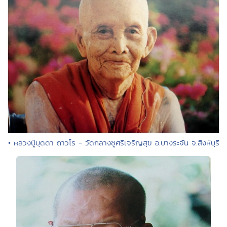
• หลวงปู่บุดดา ถาวโร - วัดกลางชูศรีเจริญสุข อ.บางระจัน จ.สิงห์บุรี