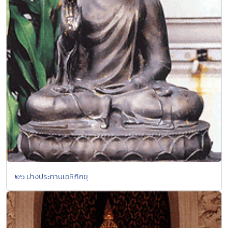
๒๖.ปางประทานเอหิภิกขุ