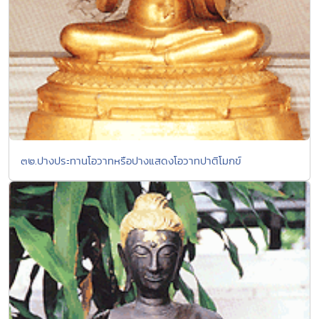
๓๒.ปางประทานโอวาทหรือปางแสดงโอวาทปาติโมกข์