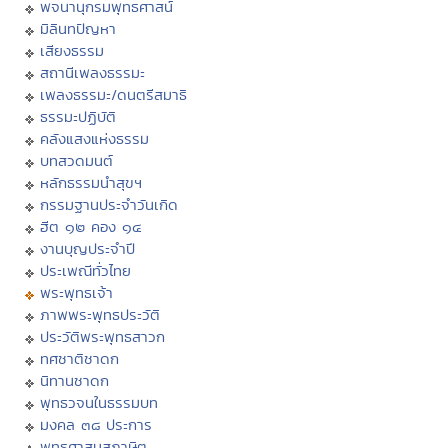
พจนานุกรมพุทธศาสน์
มิลินทปัญหา
เสียงธรรม
สถานีเพลงธรรมะ
เพลงธรรมะ/ดนตรีสมาธิ
ธรรมะปฏิบัติ
คลังแสงแห่งธรรม
บทสวดมนต์
หลักธรรมนำสุขฯ
กรรมฐานประจำวันเกิด
ฮีต ๑๒ คอง ๑๔
งานบุญประจำปี
ประเพณีทั่วไทย
พระพุทธเจ้า
ภาพพระพุทธประวัติ
ประวัติพระพุทธสาวก
ทศชาติชาดก
นิทานชาดก
พุทธวจนในธรรมบท
มงคล ๓๘ ประการ
พุทธศาสนสุภาษิต