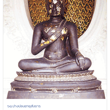
๖๘.ปางปลงอายุสังขาร