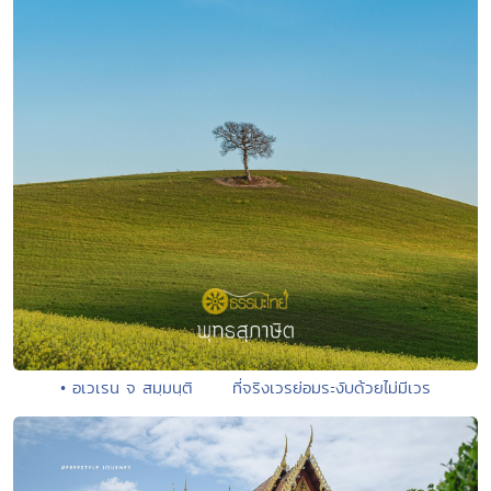
• อเวเรน จ สมฺมนฺติ ที่จริงเวรย่อมระงับด้วยไม่มีเวร