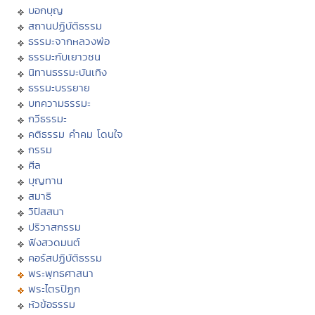
บอกบุญ
สถานปฏิบัติธรรม
ธรรมะจากหลวงพ่อ
ธรรมะกับเยาวชน
นิทานธรรมะบันเทิง
ธรรมะบรรยาย
บทความธรรมะ
กวีธรรมะ
คติธรรม คำคม โดนใจ
กรรม
ศีล
บุญทาน
สมาธิ
วิปัสสนา
ปริวาสกรรม
ฟังสวดมนต์
คอร์สปฏิบัติธรรม
พระพุทธศาสนา
พระไตรปิฏก
หัวข้อธรรม