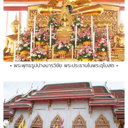
• พระพุทธรูปปางมารวิชัย พระประธานในพระอุโบสถ •