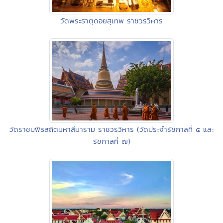
วัดพระธาตุดอยสุเทพ ราชวรวิหาร
วัดราชบพิธสถิตมหาสีมาราม ราชวรวิหาร (วัดประจำรัชกาลที่ ๕ และ
รัชกาลที่ ๗)