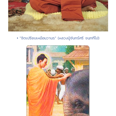
• "จิตเปรียบเหมือนวานร" (หลวงปู่จันทร์ศรี จนฺททีโป)