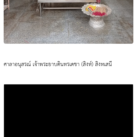
ศาลาอนุสรณ์ เจ้าพระยาบดินทรเดชา (สิงห์) สิงหเสนี