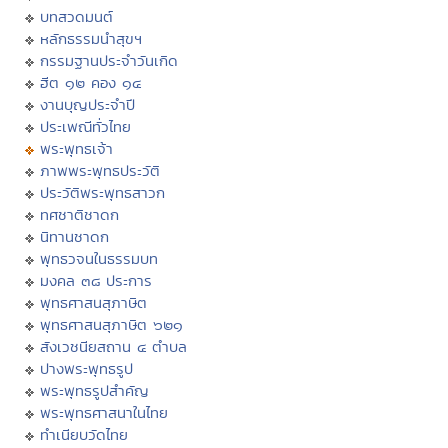
บทสวดมนต์
หลักธรรมนำสุขฯ
กรรมฐานประจำวันเกิด
ฮีต ๑๒ คอง ๑๔
งานบุญประจำปี
ประเพณีทั่วไทย
พระพุทธเจ้า
ภาพพระพุทธประวัติ
ประวัติพระพุทธสาวก
ทศชาติชาดก
นิทานชาดก
พุทธวจนในธรรมบท
มงคล ๓๘ ประการ
พุทธศาสนสุภาษิต
พุทธศาสนสุภาษิต ๖๒๑
สังเวชนียสถาน ๔ ตำบล
ปางพระพุทธรูป
พระพุทธรูปสำคัญ
พระพุทธศาสนาในไทย
ทำเนียบวัดไทย