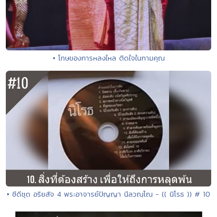
• โทษของการหลงใหล ติดใจในกามคุณ
• ซีดีชุด อริยสัจ 4 พระอาจารย์ปัญญา นีลวณฺโณ - (( นิโรธ )) # 10