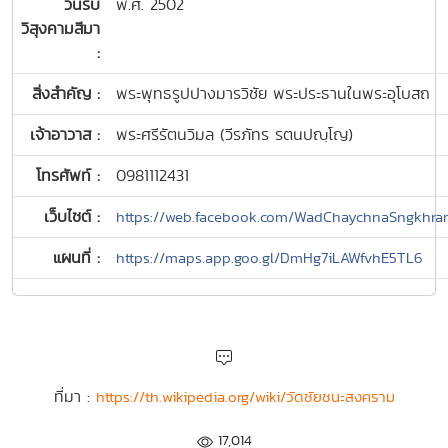
วันรับ
พ.ศ. 2502
วิสุงคามสีมา
:
สิ่งสำคัญ :
พระพุทธรูปปางมารวิชัย พระประธานในพระอุโบสถ
เจ้าอาวาส :
พระศรีรัตนวิมล (วีรภัทร รตนปญฺโญ)
โทรศัพท์ :
0981112431
เว็บไซต์ :
https://web.facebook.com/WadChaychnaSngkhr
แผนที่ :
https://maps.app.goo.gl/DmHg7iLAWfvhE5TL6
ที่มา :
https://th.wikipedia.org/wiki/วัดชัยชนะสงคราม
17,014