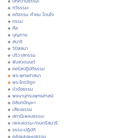
บทความธรรมะ
กวีธรรมะ
คติธรรม คำคม โดนใจ
กรรม
ศีล
บุญทาน
สมาธิ
วิปัสสนา
ปริวาสกรรม
ฟังสวดมนต์
คอร์สปฏิบัติธรรม
พระพุทธศาสนา
พระไตรปิฏก
หัวข้อธรรม
พจนานุกรมพุทธศาสน์
มิลินทปัญหา
เสียงธรรม
สถานีเพลงธรรมะ
เพลงธรรมะ/ดนตรีสมาธิ
ธรรมะปฏิบัติ
คลังแสงแห่งธรรม