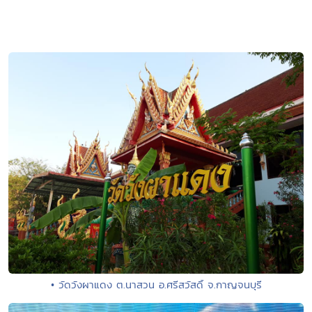
• วัดวังผาแดง ต.นาสวน อ.ศรีสวัสดิ์ จ.กาญจนบุรี