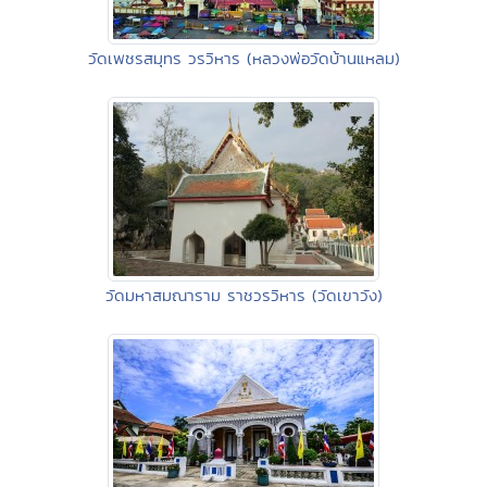
วัดเพชรสมุทร วรวิหาร (หลวงพ่อวัดบ้านแหลม)
วัดมหาสมณาราม ราชวรวิหาร (วัดเขาวัง)