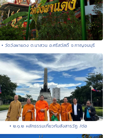
• วัดวังผาแดง ต.นาสวน อ.ศรีสวัสดิ์ จ.กาญจนบุรี
• ๒.๑.๒ หลักธรรมเกี่ยวกับสังสารวัฏ /ต่อ