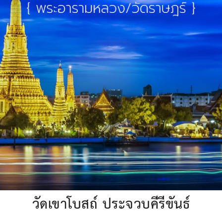
วัดเขาโบสถ์ ประจวบคีรีขันธ์