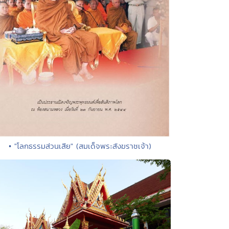
• "โลกธรรมส่วนเสีย" (สมเด็จพระสังฆราชเจ้า)