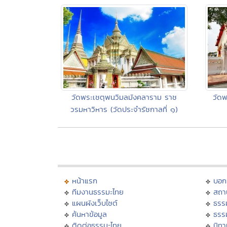
วัดพระเชตุพนวิมลมังคลาราม ราช
วัดพ
วรมหาวิหาร (วัดประจำรัชกาลที่ ๑)
หน้าแรก
บอก
ทีมงานธรรมะไทย
สถา
แผนผังเว็บไซต์
ธรร
ค้นหาข้อมูล
ธรร
ติดต่อธรรมะไทย
นิทา