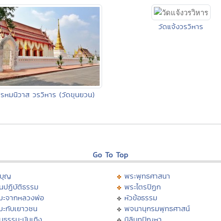
วัดแจ้งวรวิหาร
รหมนิวาส วรวิหาร (วัดขุนยวน)
Go To Top
บุญ
พระพุทธศาสนา
นปฏิบัติธรรม
พระไตรปิฏก
มะจากหลวงพ่อ
หัวข้อธรรม
มะกับเยาวชน
พจนานุกรมพุทธศาสน์
นธรรมะบันเทิง
มิลินทปัญหา