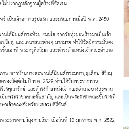
 โดยไม่ปรากฏหลักฐานผู้สร้างที่ชัดเจน
ินทร์ เป็นเจ้าอาวาสรูปแรก และมรณภาพเมื่อปี พ.ศ. 2450
นได้นิมนต์พระท้วม ธมฺมโส จากวัดทุ่งมะพร้าวมาเป็นเจ้า
รเปรียญ และเสนาสนะต่างๆ มากมาย ทำให้วัดมีความมั่นคง
ัตรชั้นเอกที่ พระครูศีลวิมล และดำรงตำแหน่งเจ้าคณะอำเภอ
ณภาพ ชาวบ้านบางสะพานได้นิมนต์พระมหาบุญเตือน สิริธมฺ
กครองวัดต่อในปี พ.ศ. 2529 ท่านได้รับพระราชทาน
ครูศรีวรคุณารักษ์ และดำรงตำแหน่งเจ้าคณะอำเภอบางสะพาน
์เป็นพระราชาคณะชั้นสามัญ และเป็นพระราชาคณะชั้นราชที่
กษาเจ้าคณะจังหวัดประจวบคีรีขันธ์
ับพระราชทานวิสุงคามสีมา เมื่อวันที่ 12 มกราคม พ.ศ. 2522