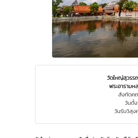
วัดใหญ่สุวรร
พระอารามหลว
สังกัดค
วันตั้
วันรับวิสุ