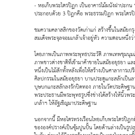
- หอเก็บพระไตรปิฏก เป็นอาคารไม้ผนังฝาปะกน ร
ประกอบด้วย 3 ปิฎกคือ พระธรรมปิฏก พระไตรป
ชมความคลาสสิกของวัดเก่าแก่ สร้างขึ้นในสมัย
สมเด็จพระจุลจอมเกล้าเจ้าอยู่หัว ความตอนหนึ่ง
โดยภาพเป็นภาพพระพุทธประวัติ ภาพเทพชุมนุมเร
ภาพชาวต่างชาติที่เข้ามาค้าขายในสมัยอยุธยา แล
หนึ่งเป็นไม้สักทั้งหลังเพื่อให้สร้างเป็นศาลาการ
ศิลปกรรมในสมัยอยุธยา บานประตูแกะสลักเป็น
บุษบกแกะสลักลงรักปิดทอง ภายในวัดประดิษฐาน
พระประธานมีพระพุทธรูปซึ่งช่างได้สร้างให้นิ้วพร
เกล้าฯ ให้อัฐเชิญมาประดิษฐาน
นอกจากนี้ มีหอไตรทรงเรือนไทยเก็บพระไตรปิฎกตั้ง
ขององค์ปรางค์เป็นซุ้มปูนปั้น โดยด้านล่างเป็นรูป