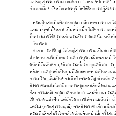
วัดใหญ่สุวรรณาราม เดิมชื่อว่า "วัดน้อยปักษ์ใต้" 
อำเภอเมือง จังหวัดเพชรบุรี วัดได้รับการปฏิสังขร
- พระอุโบสถเป็นศิลปะอยุธยา มีภาพทวารบาล จิตร
และอมนุษย์ทั้งหลายเป็นหน้าเนื้อ ไม่ใช่การวาด
ปั้นปางมารวิชัยรูปหล่อพระสังฆราชแตงโม หน้าบัน
- วิหารคต
- ศาลาการเปรียญ วัดใหญ่สุวรรณารามเป็นสถาปั
ฝาปะกน ลงรักปิดทอง แต่การบูรณะผิดพลาดทำให้ถู
ชนิดมีจันทันต่อ มุงด้วยกระเบื้องกาบูแต่ด้วยการบ
หลังคา แต่ปูนตำเป็นปูนที่ใช้กะดาษฟางเป็นส่วนผ
การเปรียญเดิมเป็นของเจ้าฟ้าพระขวัญ ตำหนัก ต่
สังฆราชแตงโมโดยมีบานประตูแกะสลักที่งดงามและ
ศิลปกรรมสมัยอยุธยาตอนปลาย และที่บานประตูม
เรียกรอยพม่าฟัน แต่นักวิชาการให้ความเห็นว่า น่
แตงโม (พระสุวรรณมุณี) พระสังฆราช เกี่ยวเนื่องกั
พระเจ้าเสือสำเร็จโทษด้วยท่อนจันทน์ เมื่อครั้