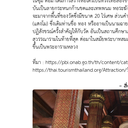
ในซุ้ม ต่อมาได้มีการสร้างหอไตรเป็นทรงไทยสองช
บันเป็นลายกระหนกก้านขดและเทพพนม หอระฆัง ซึ่งม
จะมาจากพื้นที่ของวัดซึ่งมีขนาด 20 ไร่เศษ ส่ว
(แตงโม) ซึ่งเดิมท่านชื่อ ทอง หรืออาจเป็นนามฉายา
ปฏิสังขรณ์ครั้งสำคัญให้กับวัด อันเป็นสถานศึกษาเด
สุวรรณารามในท้ายที่สุด ต่อมาในสมัยพระบาทสมเด็
ขึ้นเป็นพระอารามหลวง
ที่มา : https://pbi.onab.go.th/th/content/ca
https://thai.tourismthailand.org/Attraction/
- สิ