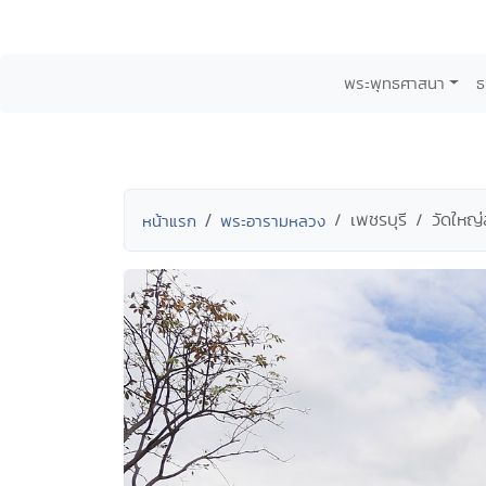
พระพุทธศาสนา
ธ
เพชรบุรี
วัดใหญ
หน้าแรก
พระอารามหลวง