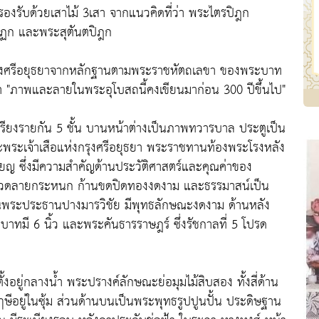
องรับด้วยเสาไม้ 3เสา จากแนวคิดที่ว่า พระไตรปิฎก
ิฏก และพระสุตันตปิฎก
กรุงศรีอยุธยาจากหลักฐานตามพระราชหัตถเลขา ของพระบาท
ว่า "ภาพและลายในพระอุโบสถนี้คงเขียนมาก่อน 300 ปีขึ้นไป"
ียงรายกัน 5 ชั้น บานหน้าต่างเป็นภาพทวารบาล ประตูเป็น
ะพระเจ้าเสือแห่งกรุงศรีอยุธยา พระราชทานท้องพระโรงหลัง
เปรียญ ซึ่งมีความสำคัญด้านประวัติศาสตร์และคุณค่าของ
ลวดลายกระหนก ก้านขดปิดทองงดงาม และธรรมาสน์เป็น
พระประธานปางมารวิชัย มีพุทธลักษณะงดงาม ด้านหลัง
ะบาทมี 6 นิ้ว และพระคันธารราษฎร์ ซึ่งรัชกาลที่ 5 โปรด
อยู่กลางน้ำ พระปรางค์ลักษณะย่อมุมไม้สิบสอง ทั้งสี่ด้าน
ฤาษีอยู่ในซุ้ม ส่วนด้านบนเป็นพระพุทธรูปปูนปั้น ประดิษฐาน