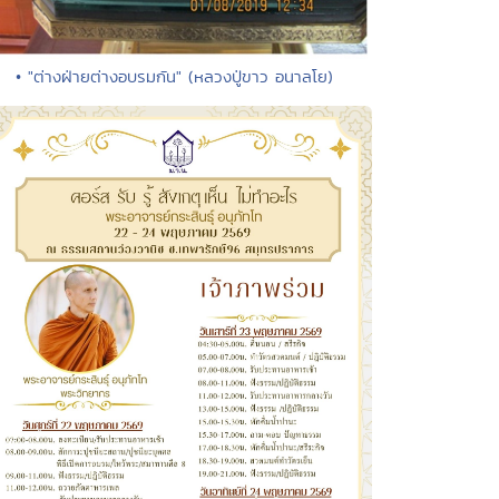
• "ต่างฝ่ายต่างอบรมกัน" (หลวงปู่ขาว อนาลโย)