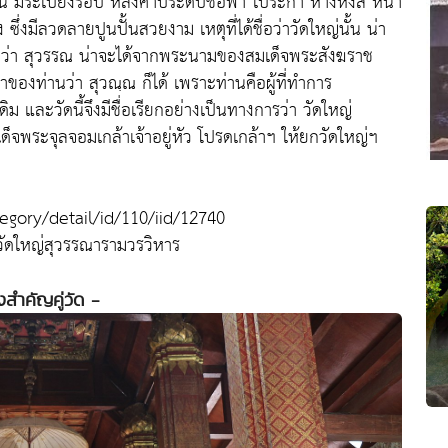
ั้น มีระเบียงรอบ หลังคาประดับช่อฟ้า ใบระกา หางหงส์ หน้า
ีลวดลายปูนปั้นสวยงาม เหตุที่ได้ชื่อว่าวัดใหญ่นั้น น่า
นคำว่า สุวรรณ น่าจะได้จากพระนามของสมเด็จพระสังฆราช
ของท่านว่า สุวณฺณ ก็ได้ เพราะท่านคือผู้ที่ทำการ
ิม และวัดนี้จึงมีชื่อเรียกอย่างเป็นทางการว่า วัดใหญ่
จพระจุลจอมเกล้าเจ้าอยู่หัว โปรดเกล้าฯ ให้ยกวัดใหญ่ฯ
tegory/detail/id/110/iid/12740
วัดใหญ่สุวรรณารามวรวิหาร
่งสำคัญคู่วัด -