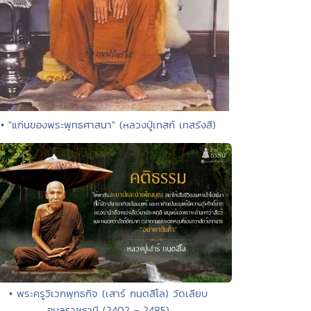
• "แก่นของพระพุทธศาสนา" (หลวงปู่เทสก์ เทสรังสี)
• พระครูวิเวกพุทธกิจ (เสาร์ กนฺตสีโล) วัดเลียบ
อุบลราชธานี (2402 - 2485)