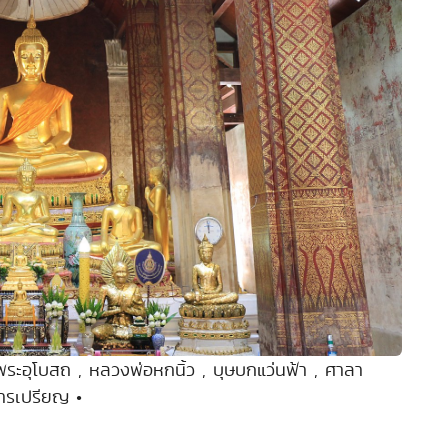
ระอุโบสถ , หลวงพ่อหกนิ้ว , บุษบกแว่นฟ้า , ศาลา
ารเปรียญ •