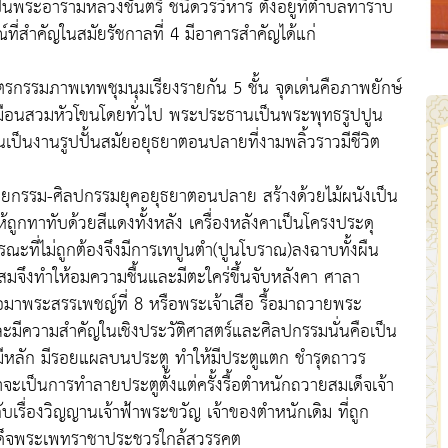
เป็นพระอารามหลวงชั้นตรี ชนิดวรวิหาร ตั้งอยู่ที่ตำบลท่าราบ
ณ์ที่สำคัญในสมัยรัชกาลที่ 4 มีอาคารสำคัญได้แก่
กรรมภาพเทพชุมนุมเรียงรายกัน 5 ชั้น จุดเด่นคือภาพยักษ์
เหมือนสวมหัวโขนโดยทั่วไป พระประธานเป็นพระพุทธรูปปูน
เป็นงานรูปปั้นสมัยอยุธยาตอนปลายที่งามพลิ้วราวมีชีวิต
ตยกรรม-ศิลปกรรมยุคอยุธยาตอนปลาย สร้างด้วยไม้ผนังเป็น
กทาทับด้วยสีแดงทั้งหลัง เครื่องหลังคาเป็นโครงประดุ
ูรณะที่ไม่ถูกต้องจึงมีการเทปูนตำ(ปูนโบราณ)ลงฉาบทั้งผืน
สมจึงทำให้อมความชื้นและมีตะใคร่ขึ้นจับหลังคา ศาลา
อมาพระสรรเพชญ์ที่ 8 หรือพระเจ้าเสือ รื้อมาถวายพระ
มีความสำคัญในเชิงประวัติศาสตร์และศิลปกรรมนั่นคือเป็น
ีหลัก มีรอยแผลบนประตู ทำให้มีประตูแตก ชำรุดถาวร
าจะเป็นการทำลายประตูตั้งแต่ครั้งรื้อตำหนักถวายสมเด็จเจ้า
บเรื่องวิญญานเจ้าฟ้าพระขวัญ เจ้าของตำหนักเดิม ที่ถูก
งสมเด็จพระเพทราชาประชวรใกล้สวรรคต