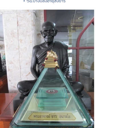
• ๖๘.ปางปลงอายุสังขาร