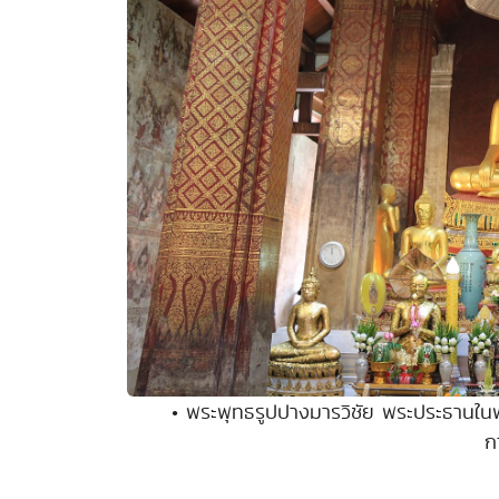
• พระพุทธรูปปางมารวิชัย พระประธานในพ
ก